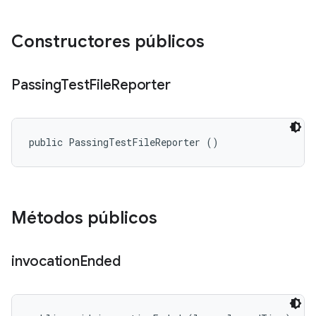
Constructores públicos
Passing
Test
File
Reporter
public PassingTestFileReporter ()
Métodos públicos
invocation
Ended