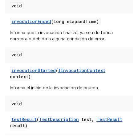
void
invocation
Ended
(long elapsed
Time)
Informa que la invocación finalizó, ya sea de forma
correcta o debido a alguna condición de error.
void
invocation
Started
(
IInvocation
Context
context)
Informa el inicio de la invocación de prueba.
void
test
Result
(
Test
Description
test
,
Test
Result
result)