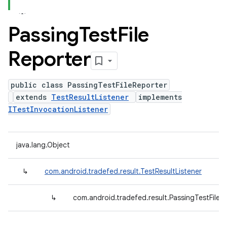
Passing
Test
File
Reporter
public class PassingTestFileReporter
extends
TestResultListener
implements
ITestInvocationListener
java.lang.Object
↳
com.android.tradefed.result.TestResultListener
↳
com.android.tradefed.result.PassingTestFileR