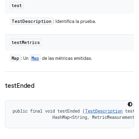
test
Test
Description
: Identifica la prueba.
test
Metrics
Map
Map
: Un
de las métricas emitidas.
test
Ended
public final void testEnded (
TestDescription
 test, 
                HashMap<String, MetricMeasurement.