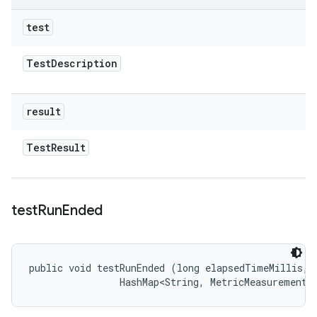
test
Test
Description
result
Test
Result
test
Run
Ended
public void testRunEnded (long elapsedTimeMillis, 

                HashMap<String, MetricMeasurement.