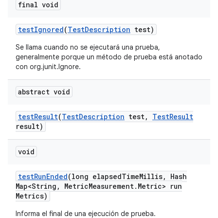
final void
test
Ignored
(
Test
Description
test)
Se llama cuando no se ejecutará una prueba,
generalmente porque un método de prueba está anotado
con org.junit.Ignore.
abstract void
test
Result
(
Test
Description
test
,
Test
Result
result)
void
test
Run
Ended
(long elapsed
Time
Millis
,
Hash
Map<String
,
Metric
Measurement
.
Metric> run
Metrics)
Informa el final de una ejecución de prueba.