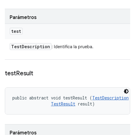
Parámetros
test
Test
Description
: Identifica la prueba.
test
Result
public abstract void testResult (
TestDescription
 te
TestResult
 result)
Parámetros