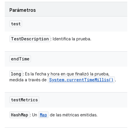
Parámetros
test
Test
Description
: Identifica la prueba.
end
Time
long
: Es la fecha y hora en que finalizó la prueba,
System
.
current
Time
Millis(
)
medida a través de
.
test
Metrics
Hash
Map
Map
: Un
de las métricas emitidas.