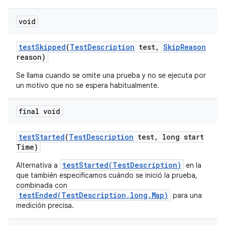
void
test
Skipped
(
Test
Description
test
,
Skip
Reason
reason)
Se llama cuando se omite una prueba y no se ejecuta por
un motivo que no se espera habitualmente.
final void
test
Started
(
Test
Description
test
,
long start
Time)
testStarted(TestDescription)
Alternativa a
en la
que también especificamos cuándo se inició la prueba,
combinada con
testEnded(TestDescription,long,Map)
para una
medición precisa.