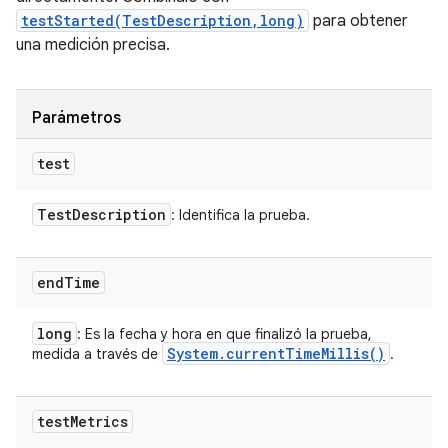
testStarted(TestDescription,long)
para obtener
una medición precisa.
Parámetros
test
Test
Description
: Identifica la prueba.
end
Time
long
: Es la fecha y hora en que finalizó la prueba,
System
.
current
Time
Millis(
)
medida a través de
.
test
Metrics