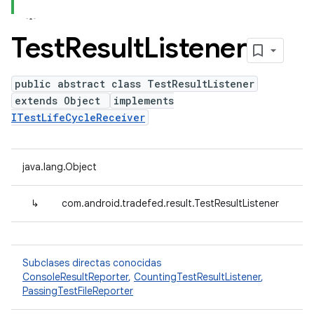
Test
Result
Listener
public abstract class TestResultListener
extends Object
implements
ITestLifeCycleReceiver
java.lang.Object
↳
com.android.tradefed.result.TestResultListener
Subclases directas conocidas
ConsoleResultReporter
,
CountingTestResultListener
,
PassingTestFileReporter