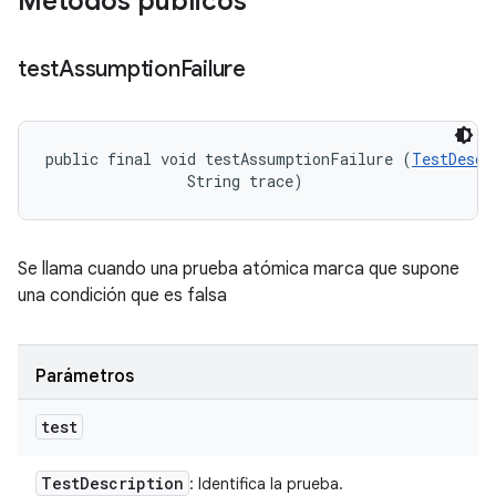
Métodos públicos
test
Assumption
Failure
public final void testAssumptionFailure (
TestDescr
                String trace)
Se llama cuando una prueba atómica marca que supone
una condición que es falsa
Parámetros
test
Test
Description
: Identifica la prueba.