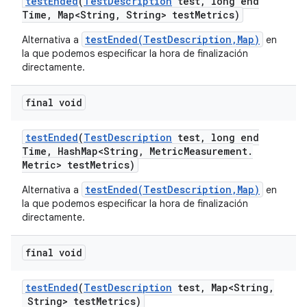
test
Ended
(
Test
Description
test
,
long end
Time
,
Map<String
,
String> test
Metrics)
testEnded(TestDescription,Map)
Alternativa a
en
la que podemos especificar la hora de finalización
directamente.
final void
test
Ended
(
Test
Description
test
,
long end
Time
,
Hash
Map<String
,
Metric
Measurement
.
Metric> test
Metrics)
testEnded(TestDescription,Map)
Alternativa a
en
la que podemos especificar la hora de finalización
directamente.
final void
test
Ended
(
Test
Description
test
,
Map<String
,
String> test
Metrics)