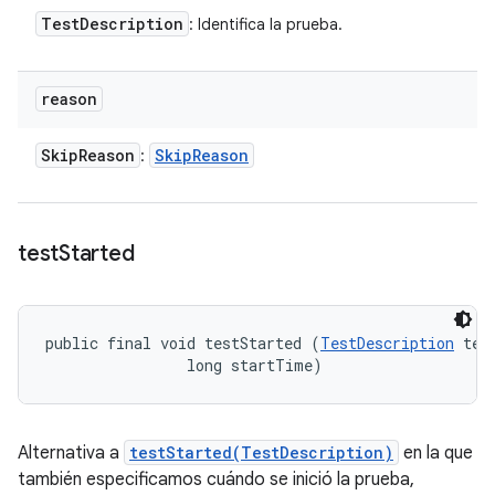
Test
Description
: Identifica la prueba.
reason
Skip
Reason
Skip
Reason
:
test
Started
public final void testStarted (
TestDescription
 test
                long startTime)
Alternativa a
testStarted(TestDescription)
en la que
también especificamos cuándo se inició la prueba,