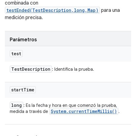
combinada con
testEnded(TestDescription,long,Map)
para una
medición precisa.
Parámetros
test
Test
Description
: Identifica la prueba.
start
Time
long
: Es la fecha y hora en que comenzó la prueba,
System
.
current
Time
Millis(
)
medida a través de
.