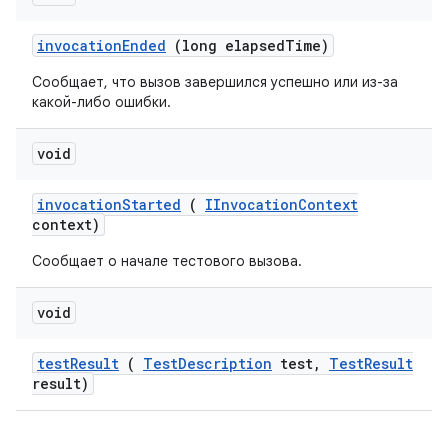
invocation
Ended
(long elapsed
Time)
Сообщает, что вызов завершился успешно или из-за
какой-либо ошибки.
void
invocation
Started
(
IInvocation
Context
context)
Сообщает о начале тестового вызова.
void
test
Result
(
Test
Description
test
,
Test
Result
result)