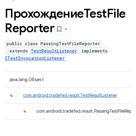
ПрохождениеTest
File
Reporter
public class PassingTestFileReporter
extends
TestResultListener
implements
ITestInvocationListener
java.lang.Объект
↳
com.android.tradefed.result.TestResultListener
↳
com.android.tradefed.result.PassingTestFileRepor