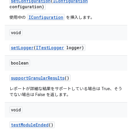
set
Configuration
(
IConfiguration
configuration)
IConfiguration
使用中の
を挿入します。
void
set
Logger
(
ITest
Logger
logger)
boolean
support
Granular
Results
()
レポートが詳細な結果をサポートしている場合は True、そう
でない場合は False を返します。
void
test
Module
Ended
()