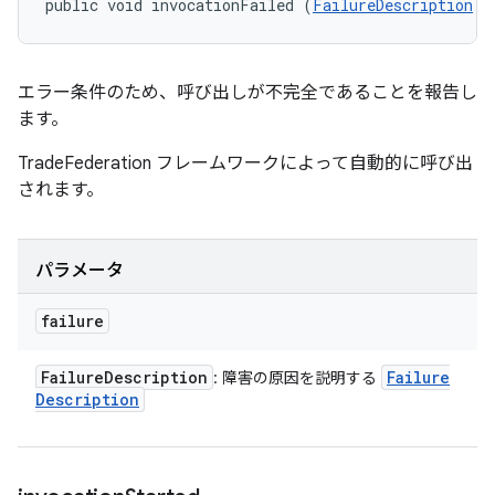
public void invocationFailed (
FailureDescription
 f
エラー条件のため、呼び出しが不完全であることを報告し
ます。
TradeFederation フレームワークによって自動的に呼び出
されます。
パラメータ
failure
Failure
Description
Failure
: 障害の原因を説明する
Description