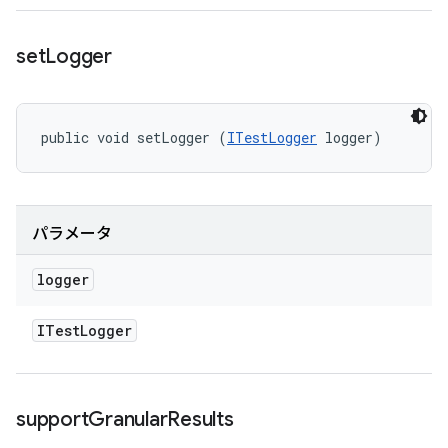
set
Logger
public void setLogger (
ITestLogger
 logger)
パラメータ
logger
ITest
Logger
support
Granular
Results