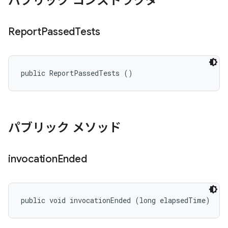
パブリック コンストラクタ
Report
Passed
Tests
public ReportPassedTests ()
パブリック メソッド
invocation
Ended
public void invocationEnded (long elapsedTime)