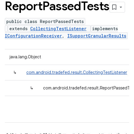
Report
Passed
Tests
public class ReportPassedTests
extends
CollectingTestListener
implements
IConfigurationReceiver
,
ISupportGranularResults
java.lang.Object
↳
com.android.tradefed.result.CollectingTestListener
↳
com.android.tradefed.result.ReportPassedTes