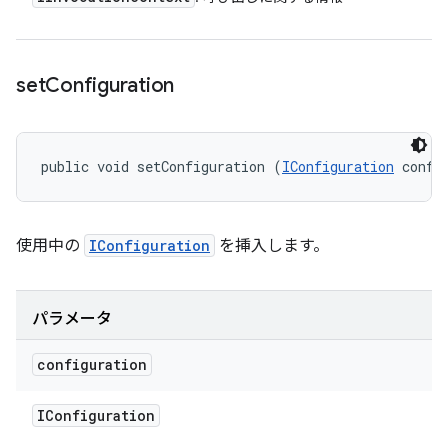
set
Configuration
public void setConfiguration (
IConfiguration
 confi
使用中の
IConfiguration
を挿入します。
パラメータ
configuration
IConfiguration