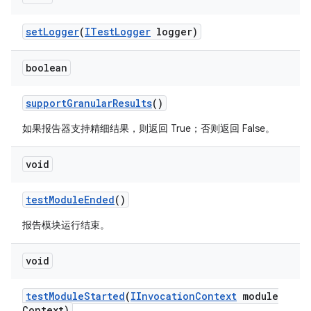
set
Logger
(
ITest
Logger
logger)
boolean
support
Granular
Results
()
如果报告器支持精细结果，则返回 True；否则返回 False。
void
test
Module
Ended
()
报告模块运行结束。
void
test
Module
Started
(
IInvocation
Context
module
Context)