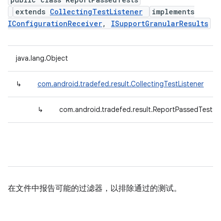
extends
CollectingTestListener
implements
IConfigurationReceiver
,
ISupportGranularResults
java.lang.Object
↳
com.android.tradefed.result.CollectingTestListener
↳
com.android.tradefed.result.ReportPassedTests
在文件中报告可能的过滤器，以排除通过的测试。