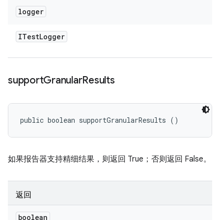
logger
ITest
Logger
support
Granular
Results
public boolean supportGranularResults ()
如果报告器支持精细结果，则返回 True；否则返回 False。
返回
boolean