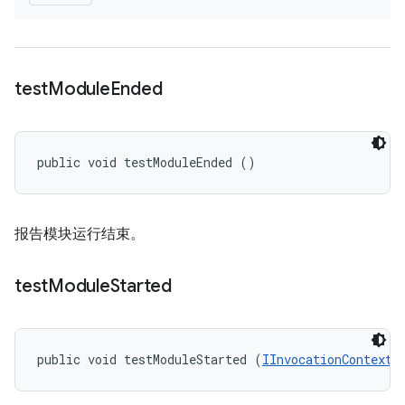
test
Module
Ended
public void testModuleEnded ()
报告模块运行结束。
test
Module
Started
public void testModuleStarted (
IInvocationContext
 