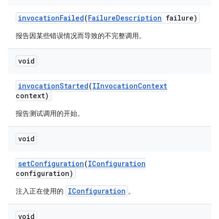
invocation
Failed
(
Failure
Description
failure)
报告因某些错误情况而导致的不完整调用。
void
invocation
Started
(
IInvocation
Context
context)
报告测试调用的开始。
void
set
Configuration
(
IConfiguration
configuration)
IConfiguration
注入正在使用的
。
void