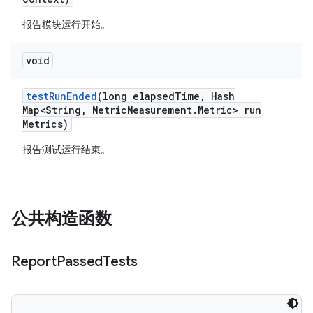
报告模块运行开始。
void
test
Run
Ended
(long elapsed
Time
,
Hash
Map<String
,
Metric
Measurement
.
Metric> run
Metrics)
报告测试运行结束。
公共构造函数
Report
Passed
Tests