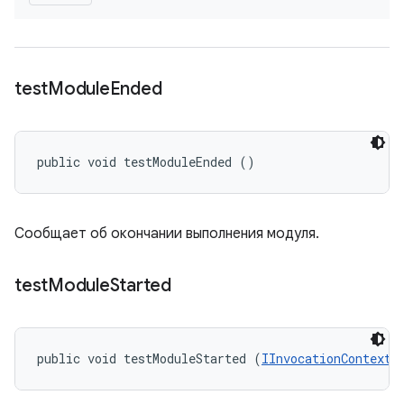
test
Module
Ended
public void testModuleEnded ()
Сообщает об окончании выполнения модуля.
test
Module
Started
public void testModuleStarted (
IInvocationContext
 