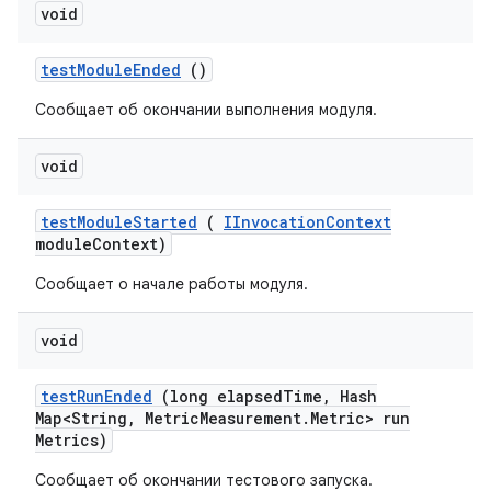
void
test
Module
Ended
()
Сообщает об окончании выполнения модуля.
void
test
Module
Started
(
IInvocation
Context
module
Context)
Сообщает о начале работы модуля.
void
test
Run
Ended
(long elapsed
Time
,
Hash
Map<String
,
Metric
Measurement
.
Metric> run
Metrics)
Сообщает об окончании тестового запуска.