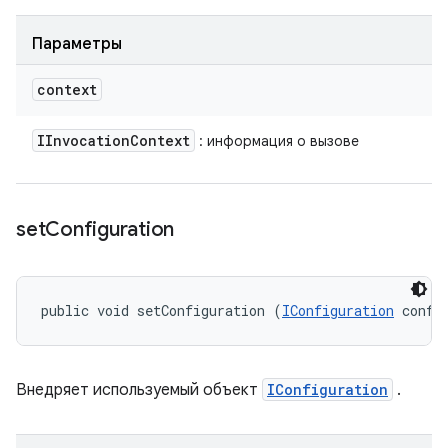
Параметры
context
IInvocation
Context
: информация о вызове
set
Configuration
public void setConfiguration (
IConfiguration
 confi
Внедряет используемый объект
IConfiguration
.