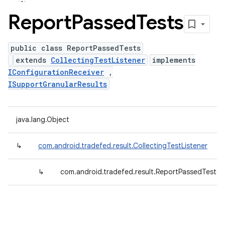
Report
Passed
Tests
public class ReportPassedTests
extends
CollectingTestListener
implements
IConfigurationReceiver
,
ISupportGranularResults
java.lang.Object
↳
com.android.tradefed.result.CollectingTestListener
↳
com.android.tradefed.result.ReportPassedTests