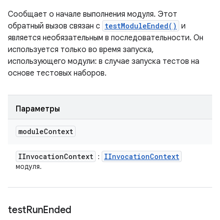
Сообщает о начале выполнения модуля. Этот
обратный вызов связан с
testModuleEnded()
и
является необязательным в последовательности. Он
используется только во время запуска,
использующего модули: в случае запуска тестов на
основе тестовых наборов.
Параметры
module
Context
IInvocation
Context
IInvocation
Context
:
модуля.
test
Run
Ended