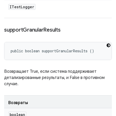
ITest
Logger
support
Granular
Results
public boolean supportGranularResults ()
Возвращает True, если система поддерживает
детализированные результаты, и False в противном
случае.
Возвраты
boolean