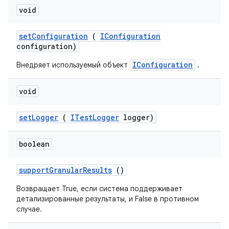
void
set
Configuration
(
IConfiguration
configuration)
IConfiguration
Внедряет используемый объект
.
void
set
Logger
(
ITest
Logger
logger)
boolean
support
Granular
Results
()
Возвращает True, если система поддерживает
детализированные результаты, и False в противном
случае.