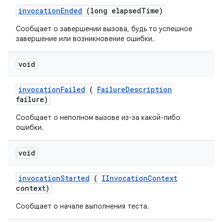
invocation
Ended
(long elapsed
Time)
Сообщает о завершении вызова, будь то успешное
завершение или возникновение ошибки.
void
invocation
Failed
(
Failure
Description
failure)
Сообщает о неполном вызове из-за какой-либо
ошибки.
void
invocation
Started
(
IInvocation
Context
context)
Сообщает о начале выполнения теста.