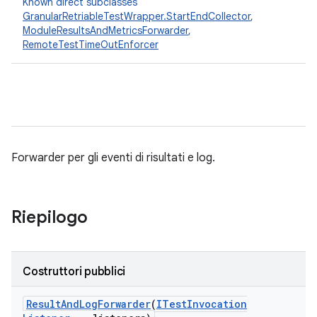
Known direct subclasses
GranularRetriableTestWrapper.StartEndCollector
,
ModuleResultsAndMetricsForwarder
,
RemoteTestTimeOutEnforcer
Forwarder per gli eventi di risultati e log.
Riepilogo
Costruttori pubblici
Result
And
Log
Forwarder
(
ITest
Invocation