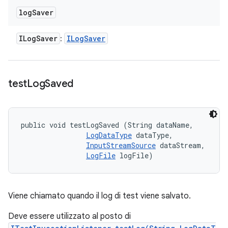
log
Saver
ILog
Saver
ILog
Saver
:
test
Log
Saved
public void testLogSaved (String dataName, 

LogDataType
 dataType, 

InputStreamSource
 dataStream, 

LogFile
 logFile)
Viene chiamato quando il log di test viene salvato.
Deve essere utilizzato al posto di