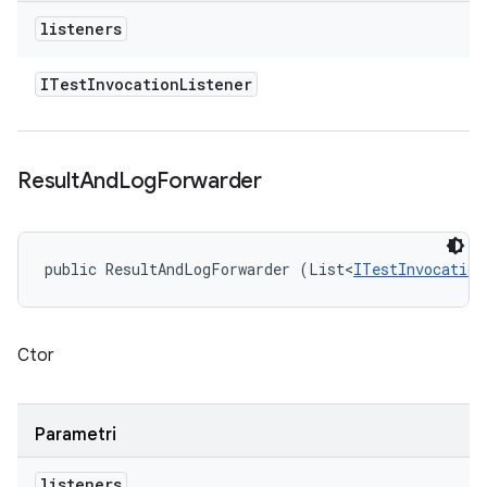
listeners
ITest
Invocation
Listener
Result
And
Log
Forwarder
public ResultAndLogForwarder (List<
ITestInvocation
Ctor
Parametri
listeners