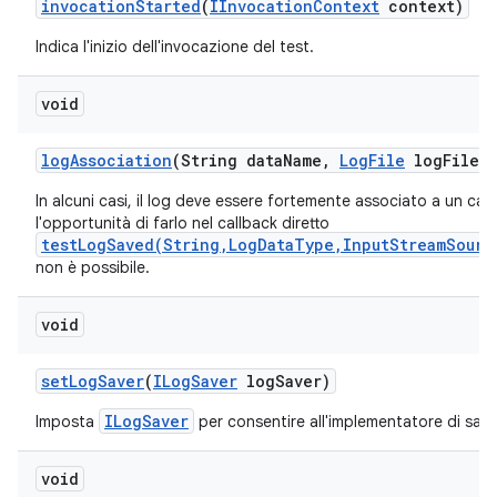
invocation
Started
(
IInvocation
Context
context)
Indica l'inizio dell'invocazione del test.
void
log
Association
(String data
Name
,
Log
File
log
File)
In alcuni casi, il log deve essere fortemente associato a un cas
l'opportunità di farlo nel callback diretto
testLogSaved(String,LogDataType,InputStreamSourc
non è possibile.
void
set
Log
Saver
(
ILog
Saver
log
Saver)
ILogSaver
Imposta
per consentire all'implementatore di salvar
void