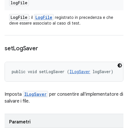
log
File
Log
File
Log
File
: il
registrato in precedenza e che
deve essere associato al caso di test.
set
Log
Saver
public void setLogSaver (
ILogSaver
 logSaver)
Imposta
ILogSaver
per consentire all'implementatore di
salvare i file.
Parametri