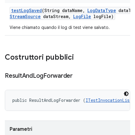
test
Log
Saved
(String data
Name
,
Log
Data
Type
data
Ty
Stream
Source
data
Stream
,
Log
File
log
File)
Viene chiamato quando il log di test viene salvato.
Costruttori pubblici
Result
And
Log
Forwarder
public ResultAndLogForwarder (
ITestInvocationListe
Parametri