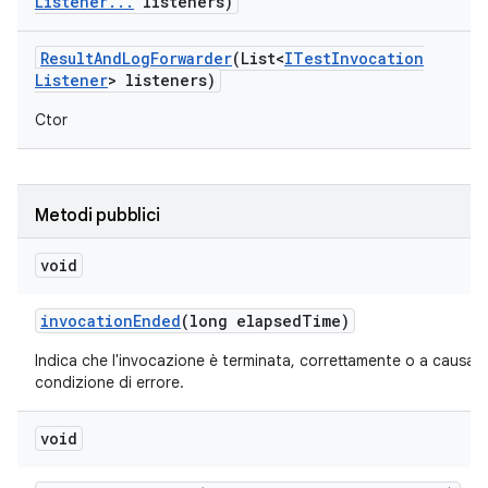
Listener
.
.
.
listeners)
Result
And
Log
Forwarder
(List<
ITest
Invocation
Listener
> listeners)
Ctor
Metodi pubblici
void
invocation
Ended
(long elapsed
Time)
Indica che l'invocazione è terminata, correttamente o a causa d
condizione di errore.
void