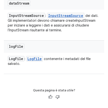
data
Stream
Input
Stream
Source
Input
Stream
Source
:
dei dati.
Gli implementatori devono chiamare createInputStream
per iniziare a leggere i dati e assicurarsi di chiudere
l'InputStream risultante al termine.
log
File
Log
File
Log
File
:
contenente i metadati del file
salvato.
Questa pagina è stata utile?