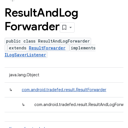
Result
And
Log
Forwarder
public class ResultAndLogForwarder
extends
ResultForwarder
implements
ILogSaverListener
java.lang.Object
↳
com.android.tradefed.result.ResultForwarder
↳
com.android.tradefed.result.ResultAndLogForwar