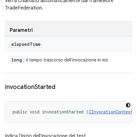
Verrà chiamato automaticamente dal framework
TradeFederation.
Parametri
elapsed
Time
long
: il tempo trascorso dell'invocazione in ms
invocation
Started
public void invocationStarted (
IInvocationContext
 
Indica l'inizio dell'invocazione del test.