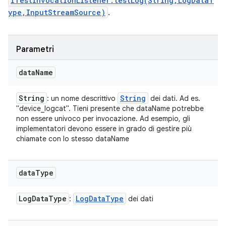
ITestInvocationListener.testLog(String,LogDataT
ype,InputStreamSource)
.
Parametri
data
Name
String
String
: un nome descrittivo
dei dati. Ad es.
"device_logcat". Tieni presente che dataName potrebbe
non essere univoco per invocazione. Ad esempio, gli
implementatori devono essere in grado di gestire più
chiamate con lo stesso dataName
data
Type
Log
Data
Type
Log
Data
Type
:
dei dati