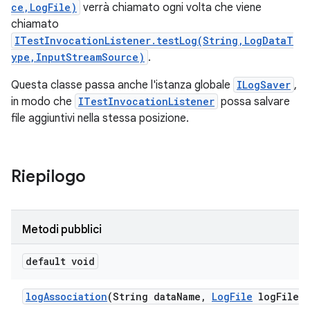
ce,LogFile)
verrà chiamato ogni volta che viene
chiamato
ITestInvocationListener.testLog(String,LogDataT
ype,InputStreamSource)
.
Questa classe passa anche l'istanza globale
ILogSaver
,
in modo che
ITestInvocationListener
possa salvare
file aggiuntivi nella stessa posizione.
Riepilogo
Metodi pubblici
default void
log
Association
(String data
Name
,
Log
File
log
File)