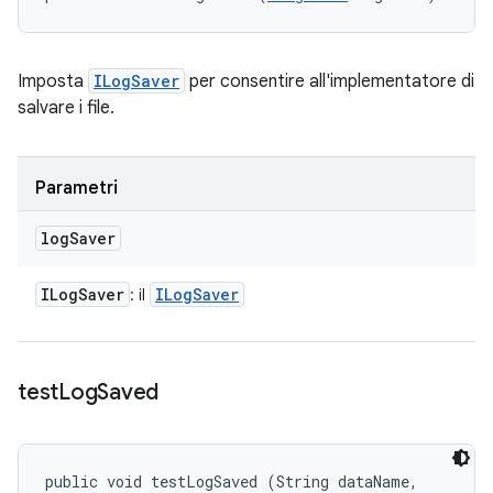
Imposta
ILogSaver
per consentire all'implementatore di
salvare i file.
Parametri
log
Saver
ILog
Saver
ILog
Saver
: il
test
Log
Saved
public void testLogSaved (String dataName, 
