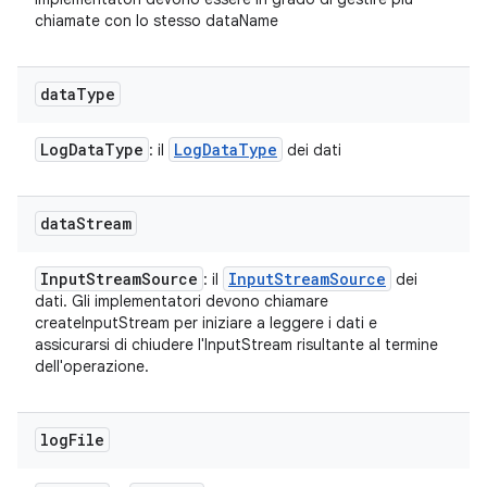
chiamate con lo stesso dataName
data
Type
Log
Data
Type
Log
Data
Type
: il
dei dati
data
Stream
Input
Stream
Source
Input
Stream
Source
: il
dei
dati. Gli implementatori devono chiamare
createInputStream per iniziare a leggere i dati e
assicurarsi di chiudere l'InputStream risultante al termine
dell'operazione.
log
File