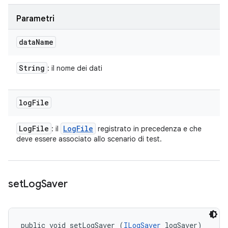
Parametri
data
Name
String
: il nome dei dati
log
File
Log
File
Log
File
: il
registrato in precedenza e che
deve essere associato allo scenario di test.
set
Log
Saver
public void setLogSaver (
ILogSaver
 logSaver)