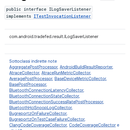
public interface ILogSaverListener
implements
ITestInvocationListener
com.android.tradefed.result.ILogSaverListener
Sottoclassi indirette note
AggregatePostProcessor
,
AndroidBuildResultReporter
,
AtraceCollector
,
AtraceRunMetricCollector
,
AveragePostProcessor
,
BaseDeviceMetricCollector
,
BasePostProcessor
,
BluetoothConnectionLatencyCollector
,
BluetoothConnectionStateCollector
,
BluetoothConnectionSuccessRatePostProcessor
,
BluetoothHciSnoopLogCollector
,
BugreportzOnFailureCollector
,
BugreportzOnTestCaseFailureCollector
,
ClangCodeCoverageCollector
,
CodeCoverageCollector
e