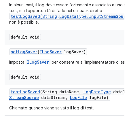
In alcuni casi, il log deve essere fortemente associato a uno sc
test, ma l'opportunità di farlo nel callback diretto
testLogSaved(String,LogDataType,InputStreamSourc
non è possibile.
default void
set
Log
Saver
(
ILog
Saver
log
Saver)
ILogSaver
Imposta
per consentire all'implementatore di salvar
default void
test
Log
Saved
(String data
Name
,
Log
Data
Type
data
Ty
Stream
Source
data
Stream
,
Log
File
log
File)
Chiamato quando viene salvato il log di test.