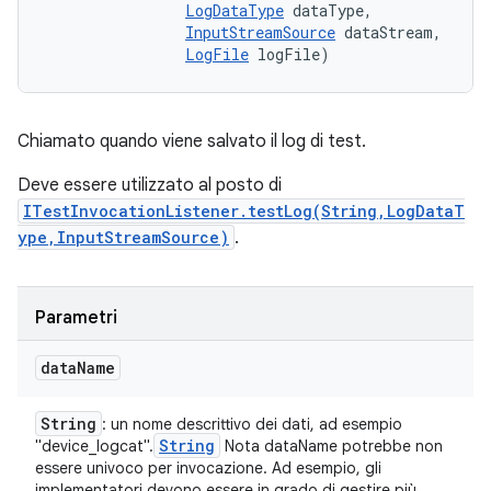
LogDataType
 dataType, 

InputStreamSource
 dataStream, 

LogFile
 logFile)
Chiamato quando viene salvato il log di test.
Deve essere utilizzato al posto di
ITestInvocationListener.testLog(String,LogDataT
ype,InputStreamSource)
.
Parametri
data
Name
String
: un nome descrittivo dei dati, ad esempio
String
"device_logcat".
Nota dataName potrebbe non
essere univoco per invocazione. Ad esempio, gli
implementatori devono essere in grado di gestire più