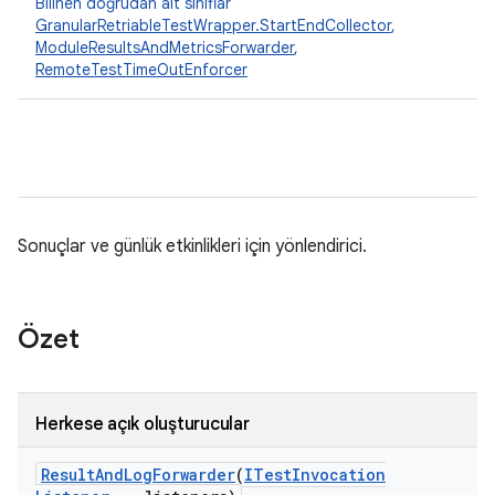
Bilinen doğrudan alt sınıflar
GranularRetriableTestWrapper.StartEndCollector
,
ModuleResultsAndMetricsForwarder
,
RemoteTestTimeOutEnforcer
Sonuçlar ve günlük etkinlikleri için yönlendirici.
Özet
Herkese açık oluşturucular
Result
And
Log
Forwarder
(
ITest
Invocation