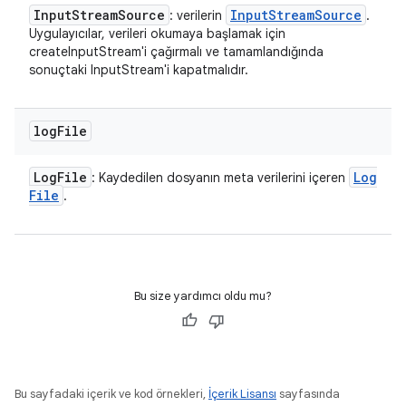
Input
Stream
Source
Input
Stream
Source
: verilerin
.
Uygulayıcılar, verileri okumaya başlamak için
createInputStream'i çağırmalı ve tamamlandığında
sonuçtaki InputStream'i kapatmalıdır.
log
File
Log
File
Log
: Kaydedilen dosyanın meta verilerini içeren
File
.
Bu size yardımcı oldu mu?
Bu sayfadaki içerik ve kod örnekleri,
İçerik Lisansı
sayfasında