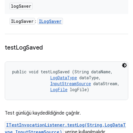
log
Saver
ILog
Saver
ILog
Saver
:
test
Log
Saved
public void testLogSaved (String dataName, 

LogDataType
 dataType, 

InputStreamSource
 dataStream, 

LogFile
 logFile)
Test günlüğü kaydedildiğinde çağrılır.
ITestInvocationListener.testLog(String,LogDataT
ype,InputStreamSource)
yerine kullanılmalıdır.