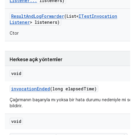
Listener
.
.
.
listeners)
Result
And
Log
Forwarder
(List<
ITest
Invocation
Listener
> listeners)
Ctor
Herkese açık yöntemler
void
invocation
Ended
(long elapsed
Time)
Çağırmanın başarıyla mı yoksa bir hata durumu nedeniyle mi sonla
bildirir.
void