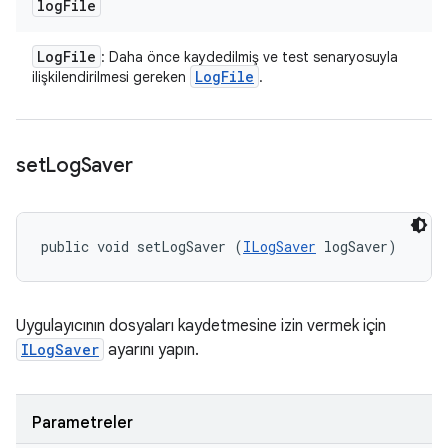
log
File
Log
File
: Daha önce kaydedilmiş ve test senaryosuyla
Log
File
ilişkilendirilmesi gereken
.
set
Log
Saver
public void setLogSaver (
ILogSaver
 logSaver)
Uygulayıcının dosyaları kaydetmesine izin vermek için
ILogSaver
ayarını yapın.
Parametreler