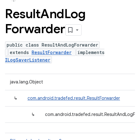
Result
And
Log
Forwarder
public class ResultAndLogForwarder
extends
ResultForwarder
implements
ILogSaverListener
java.lang.Object
↳
com.android.tradefed.result.ResultForwarder
↳
com.android.tradefed.result.ResultAndLogFo