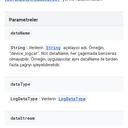
Parametreler
data
Name
String
String
: Verilerin
açıklayıcı adı. Örneğin,
"device_logcat". Not dataName, her çağırmada benzersiz
olmayabilir. Örneğin, uygulayıcılar aynı dataName ile birden
fazla çağrıyı işleyebilmelidir.
data
Type
Log
Data
Type
Log
Data
Type
: Verilerin
data
Stream