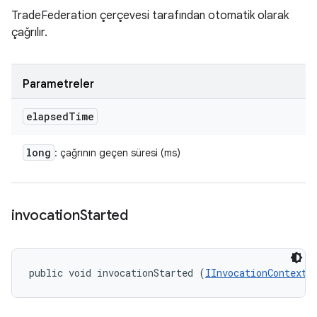
TradeFederation çerçevesi tarafından otomatik olarak
çağrılır.
Parametreler
elapsed
Time
long
: çağrının geçen süresi (ms)
invocation
Started
public void invocationStarted (
IInvocationContext
 