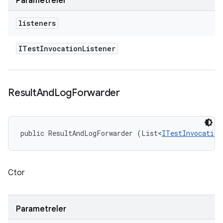
Parametreler
listeners
ITest
Invocation
Listener
Result
And
Log
Forwarder
public ResultAndLogForwarder (List<
ITestInvocation
Ctor
Parametreler