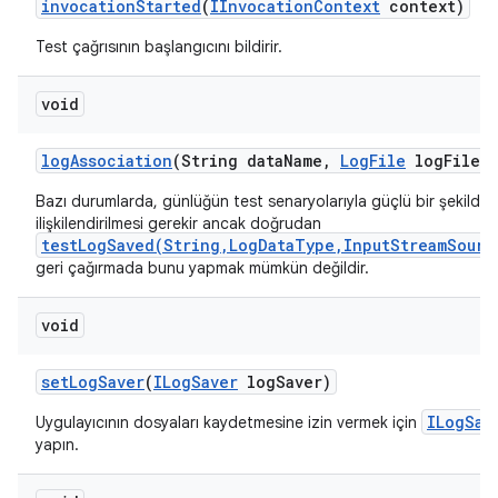
invocation
Started
(
IInvocation
Context
context)
Test çağrısının başlangıcını bildirir.
void
log
Association
(String data
Name
,
Log
File
log
File)
Bazı durumlarda, günlüğün test senaryolarıyla güçlü bir şekilde
ilişkilendirilmesi gerekir ancak doğrudan
testLogSaved(String,LogDataType,InputStreamSourc
geri çağırmada bunu yapmak mümkün değildir.
void
set
Log
Saver
(
ILog
Saver
log
Saver)
ILogSav
Uygulayıcının dosyaları kaydetmesine izin vermek için
yapın.