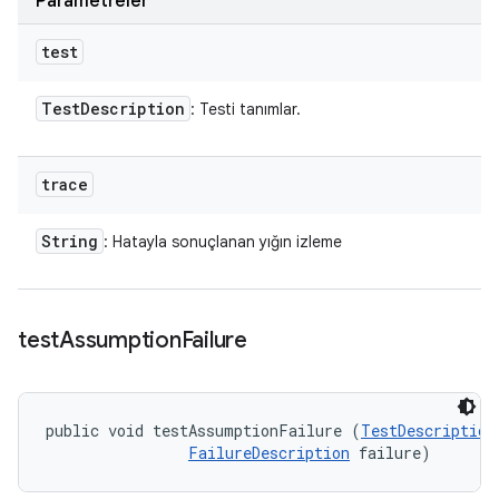
Parametreler
test
Test
Description
: Testi tanımlar.
trace
String
: Hatayla sonuçlanan yığın izleme
test
Assumption
Failure
public void testAssumptionFailure (
TestDescription
FailureDescription
 failure)