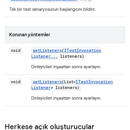
Tek bir test senaryosunun başlangıcını bildirir.
Korunan yöntemler
void
set
Listeners
(
ITest
Invocation
Listener
.
.
.
listeners)
Dinleyicileri inşaattan sonra ayarlayın.
void
set
Listeners
(List<
ITest
Invocation
Listener
> listeners)
Dinleyicileri inşaattan sonra ayarlayın.
Herkese açık oluşturucular