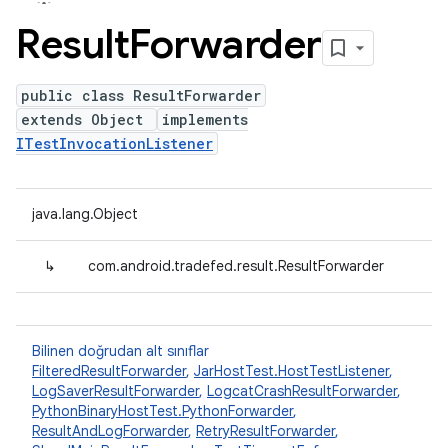
Result
Forwarder
public class ResultForwarder
extends Object
implements
ITestInvocationListener
java.lang.Object
↳
com.android.tradefed.result.ResultForwarder
Bilinen doğrudan alt sınıflar
FilteredResultForwarder
,
JarHostTest.HostTestListener
,
LogSaverResultForwarder
,
LogcatCrashResultForwarder
,
PythonBinaryHostTest.PythonForwarder
,
ResultAndLogForwarder
,
RetryResultForwarder
,