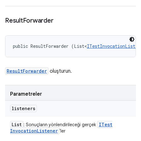
Result
Forwarder
public ResultForwarder (List<
ITestInvocationListen
ResultForwarder
oluşturun.
Parametreler
listeners
List
ITest
: Sonuçların yönlendirileceği gerçek
Invocation
Listener
'ler