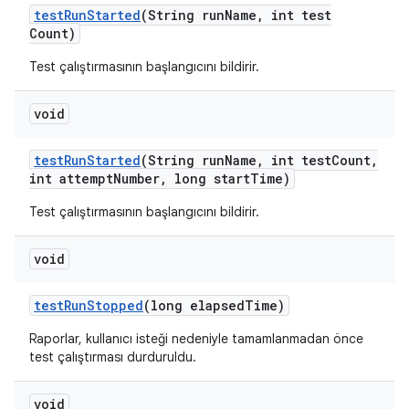
test
Run
Started
(String run
Name
,
int test
Count)
Test çalıştırmasının başlangıcını bildirir.
void
test
Run
Started
(String run
Name
,
int test
Count
,
int attempt
Number
,
long start
Time)
Test çalıştırmasının başlangıcını bildirir.
void
test
Run
Stopped
(long elapsed
Time)
Raporlar, kullanıcı isteği nedeniyle tamamlanmadan önce
test çalıştırması durduruldu.
void