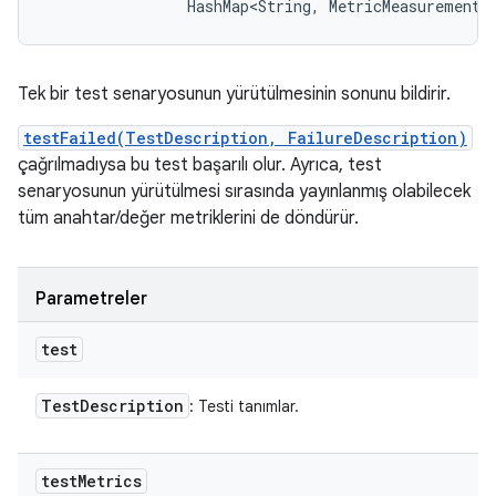
                HashMap<String, MetricMeasurement.
Tek bir test senaryosunun yürütülmesinin sonunu bildirir.
testFailed(TestDescription, FailureDescription)
çağrılmadıysa bu test başarılı olur. Ayrıca, test
senaryosunun yürütülmesi sırasında yayınlanmış olabilecek
tüm anahtar/değer metriklerini de döndürür.
Parametreler
test
Test
Description
: Testi tanımlar.
test
Metrics