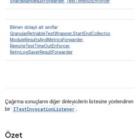
ShardMainResultForwarder
,
TestTimeoutEnforcer
Bilinen dolaylı alt sınıflar
GranularRetriableTestWrapper.StartEndCollector
,
ModuleResultsAndMetricsForwarder
,
RemoteTestTimeOutEnforcer
,
RetryLogSaverResultForwarder
Çağırma sonuçlarını diğer dinleyicilerin listesine yönlendiren
bir
ITestInvocationListener
.
Özet