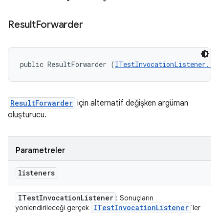
Result
Forwarder
public ResultForwarder (
ITestInvocationListener...
ResultForwarder
için alternatif değişken argüman
oluşturucu.
Parametreler
listeners
ITest
Invocation
Listener
: Sonuçların
ITest
Invocation
Listener
yönlendirileceği gerçek
'ler