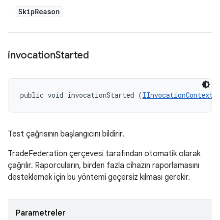
Skip
Reason
invocation
Started
public void invocationStarted (
IInvocationContext
 
Test çağrısının başlangıcını bildirir.
TradeFederation çerçevesi tarafından otomatik olarak
çağrılır. Raporcuların, birden fazla cihazın raporlamasını
desteklemek için bu yöntemi geçersiz kılması gerekir.
Parametreler