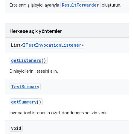
ResultForwarder
Ertelenmiş işleyici ayarıyla
oluşturun.
Herkese açık yöntemler
List<
ITest
Invocation
Listener
>
get
Listeners
()
Dinleyicilerin listesini alın.
Test
Summary
get
Summary
()
InvocationListener'ın özet döndürmesine izin verir.
void