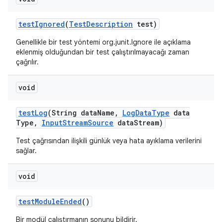
test
Ignored
(
Test
Description
test)
Genellikle bir test yöntemi org.junit.Ignore ile açıklama
eklenmiş olduğundan bir test çalıştırılmayacağı zaman
çağrılır.
void
test
Log
(String data
Name
,
Log
Data
Type
data
Type
,
Input
Stream
Source
data
Stream)
Test çağrısından ilişkili günlük veya hata ayıklama verilerini
sağlar.
void
test
Module
Ended
()
Bir modül çalıştırmanın sonunu bildirir.