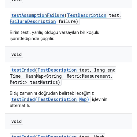
test
Assumption
Failure
(
Test
Description
test
,
Failure
Description
failure)
Birim testi, yanlış olduğu varsayılan bir koşulu
işaretlediğinde çağrılır.
void
test
Ended
(
Test
Description
test
,
long end
Time
,
Hash
Map<String
,
Metric
Measurement
.
Metric> test
Metrics)
Bitiş zamanını doğrudan belirtebileceğimiz
testEnded(TestDescription,Map)
işlevinin
alternatifi.
void
test
Ended
(
Test
Description
test
,
Hash