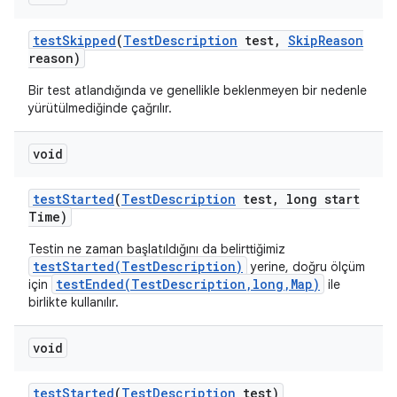
test
Skipped
(
Test
Description
test
,
Skip
Reason
reason)
Bir test atlandığında ve genellikle beklenmeyen bir nedenle
yürütülmediğinde çağrılır.
void
test
Started
(
Test
Description
test
,
long start
Time)
Testin ne zaman başlatıldığını da belirttiğimiz
testStarted(TestDescription)
yerine, doğru ölçüm
testEnded(TestDescription,long,Map)
için
ile
birlikte kullanılır.
void
test
Started
(
Test
Description
test)