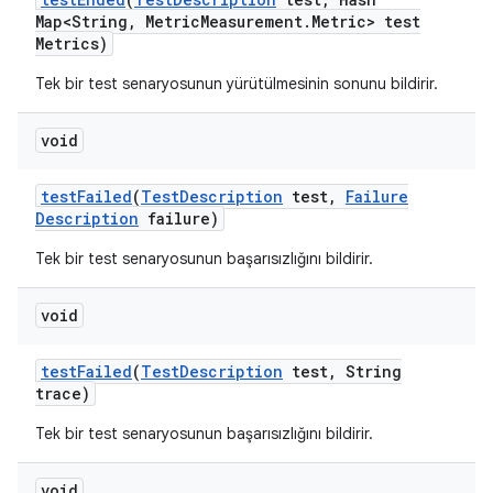
Map<String
,
Metric
Measurement
.
Metric> test
Metrics)
Tek bir test senaryosunun yürütülmesinin sonunu bildirir.
void
test
Failed
(
Test
Description
test
,
Failure
Description
failure)
Tek bir test senaryosunun başarısızlığını bildirir.
void
test
Failed
(
Test
Description
test
,
String
trace)
Tek bir test senaryosunun başarısızlığını bildirir.
void