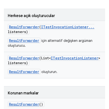
Herkese açık oluşturucular
Result
Forwarder
(
ITest
Invocation
Listener
.
.
.
listeners)
ResultForwarder
için alternatif değişken argüman
oluşturucu.
Result
Forwarder
(List<
ITest
Invocation
Listener
>
listeners)
ResultForwarder
oluşturun.
Korunan markalar
Result
Forwarder
()