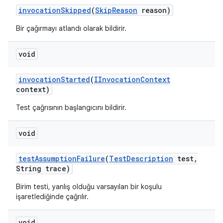
invocation
Skipped
(
Skip
Reason
reason)
Bir çağırmayı atlandı olarak bildirir.
void
invocation
Started
(
IInvocation
Context
context)
Test çağrısının başlangıcını bildirir.
void
test
Assumption
Failure
(
Test
Description
test
,
String trace)
Birim testi, yanlış olduğu varsayılan bir koşulu
işaretlediğinde çağrılır.
void