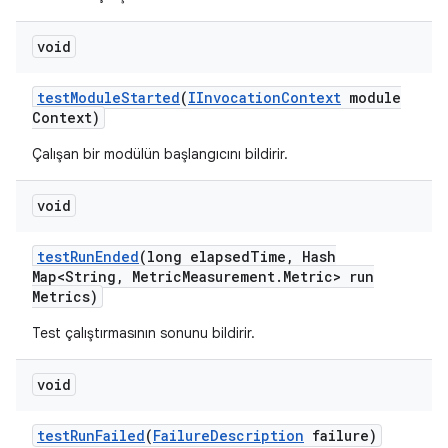
void
test
Module
Started
(
IInvocation
Context
module
Context)
Çalışan bir modülün başlangıcını bildirir.
void
test
Run
Ended
(long elapsed
Time
,
Hash
Map<String
,
Metric
Measurement
.
Metric> run
Metrics)
Test çalıştırmasının sonunu bildirir.
void
test
Run
Failed
(
Failure
Description
failure)