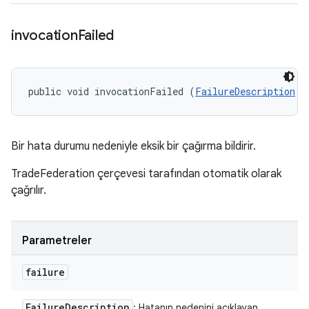
invocation
Failed
public void invocationFailed (
FailureDescription
 f
Bir hata durumu nedeniyle eksik bir çağırma bildirir.
TradeFederation çerçevesi tarafından otomatik olarak
çağrılır.
Parametreler
failure
Failure
Description
: Hatanın nedenini açıklayan