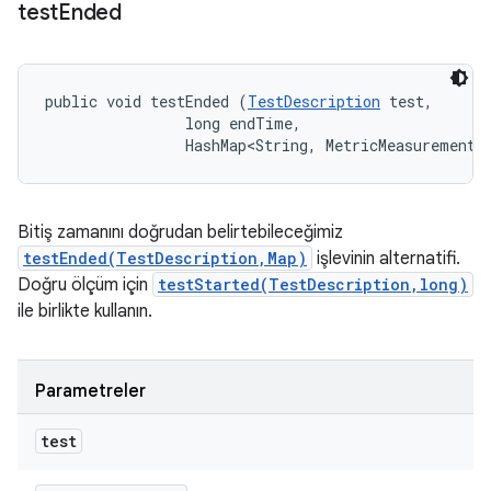
test
Ended
public void testEnded (
TestDescription
 test, 

                long endTime, 

                HashMap<String, MetricMeasurement.
Bitiş zamanını doğrudan belirtebileceğimiz
testEnded(TestDescription,Map)
işlevinin alternatifi.
Doğru ölçüm için
testStarted(TestDescription,long)
ile birlikte kullanın.
Parametreler
test