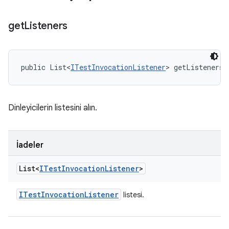
get
Listeners
public List<
ITestInvocationListener
> getListeners 
Dinleyicilerin listesini alın.
İadeler
List<
ITest
Invocation
Listener
>
ITest
Invocation
Listener
listesi.