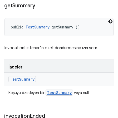
get
Summary
public 
TestSummary
 getSummary ()
InvocationListener'ın özet döndürmesine izin verir.
İadeler
Test
Summary
Test
Summary
Koşuyu özetleyen bir
veya null
invocation
Ended