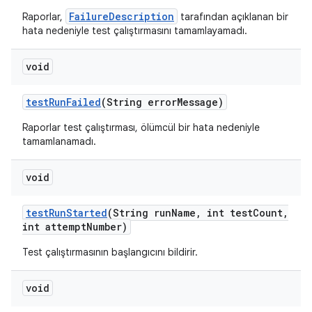
FailureDescription
Raporlar,
tarafından açıklanan bir
hata nedeniyle test çalıştırmasını tamamlayamadı.
void
test
Run
Failed
(String error
Message)
Raporlar test çalıştırması, ölümcül bir hata nedeniyle
tamamlanamadı.
void
test
Run
Started
(String run
Name
,
int test
Count
,
int attempt
Number)
Test çalıştırmasının başlangıcını bildirir.
void