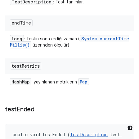
Test
Description
: Testi tanımlar.
end
Time
long
System
.
current
Time
: Testin sona erdiği zaman (
Millis(
)
üzerinden ölçülür)
test
Metrics
Hash
Map
Map
: yayınlanan metriklerin
test
Ended
public void testEnded (
TestDescription
 test, 
