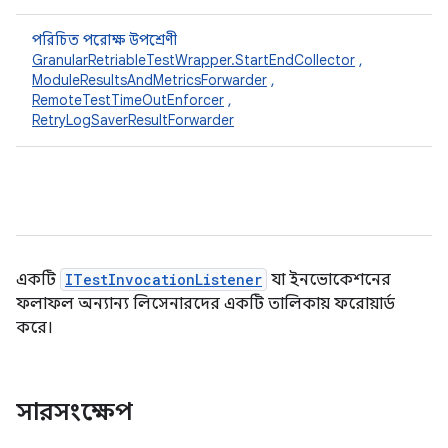
পরিচিত পরোক্ষ উপশ্রেণী
GranularRetriableTestWrapper.StartEndCollector
,
ModuleResultsAndMetricsForwarder
,
RemoteTestTimeOutEnforcer
,
RetryLogSaverResultForwarder
একটি
ITestInvocationListener
যা ইনভোকেশনের
ফলাফল অন্যান্য লিসেনারদের একটি তালিকায় ফরোয়ার্ড
করে।
সারসংক্ষেপ