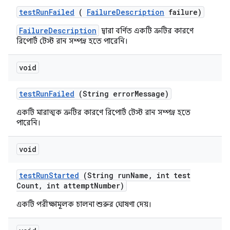
test
Run
Failed
(
Failure
Description
failure)
FailureDescription
দ্বারা বর্ণিত একটি ত্রুটির কারণে
রিপোর্ট টেস্ট রান সম্পন্ন হতে পারেনি।
void
test
Run
Failed
(String error
Message)
একটি মারাত্মক ত্রুটির কারণে রিপোর্ট টেস্ট রান সম্পন্ন হতে
পারেনি।
void
test
Run
Started
(String run
Name
,
int test
Count
,
int attempt
Number)
একটি পরীক্ষামূলক চালনা শুরুর ঘোষণা দেয়।