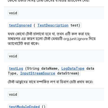
কোনো একটি নির্দিষ্ট টেস্ট কেসের ব্যর্থতার প্রতিবেদন দেয়।
void
test
Ignored
(
Test
Description
test)
যখন কোনো টেস্ট চালানো হবে না, তখন এটি কল করা হয়;
সাধারণত এর কারণ হলো টেস্ট মেথডটি org.junit.Ignore দিয়ে
অ্যানোটেট করা থাকে।
void
test
Log
(String data
Name
,
Log
Data
Type
data
Type
,
Input
Stream
Source
data
Stream)
টেস্ট আহ্বানের সাথে সম্পর্কিত লগ বা ডিবাগ ডেটা প্রদান করে।
void
test
Module
Ended
()