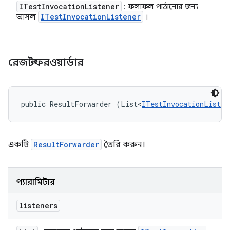
ITest
Invocation
Listener
: ফলাফল পাঠানোর জন্য
ITest
Invocation
Listener
আসল
।
রেজাল্টফরওয়ার্ডার
public ResultForwarder (List<
ITestInvocationListen
একটি
ResultForwarder
তৈরি করুন।
প্যারামিটার
listeners