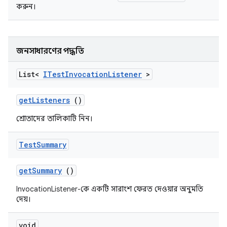
করুন।
জনসাধারণের পদ্ধতি
List<
ITest
Invocation
Listener
>
get
Listeners
()
শ্রোতাদের তালিকাটি নিন।
Test
Summary
get
Summary
()
InvocationListener-কে একটি সারাংশ ফেরত দেওয়ার অনুমতি
দেয়।
void