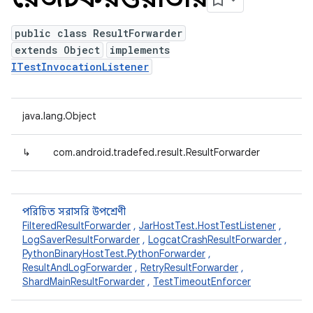
public class ResultForwarder
extends Object
implements
ITestInvocationListener
java.lang.Object
↳
com.android.tradefed.result.ResultForwarder
পরিচিত সরাসরি উপশ্রেণী
FilteredResultForwarder
,
JarHostTest.HostTestListener
,
LogSaverResultForwarder
,
LogcatCrashResultForwarder
,
PythonBinaryHostTest.PythonForwarder
,
ResultAndLogForwarder
,
RetryResultForwarder
,
ShardMainResultForwarder
,
TestTimeoutEnforcer