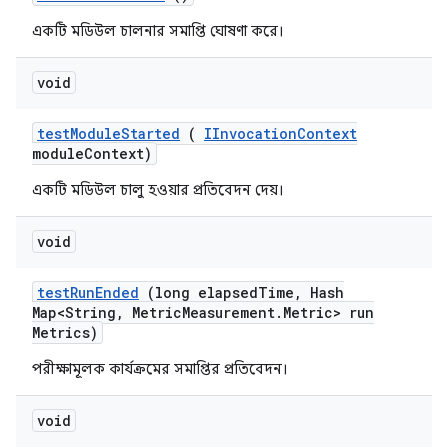
একটি মডিউল চালনার সমাপ্তি ঘোষণা করে।
void
test
Module
Started
(
IInvocation
Context
module
Context)
একটি মডিউল চালু হওয়ার প্রতিবেদন দেয়।
void
test
Run
Ended
(long elapsed
Time
,
Hash
Map<String
,
Metric
Measurement
.
Metric> run
Metrics)
পরীক্ষামূলক কার্যক্রমের সমাপ্তির প্রতিবেদন।
void