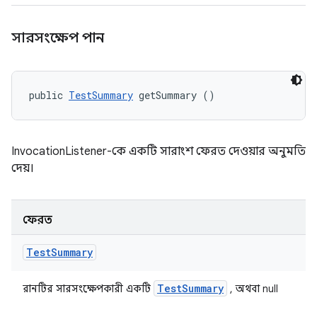
সারসংক্ষেপ পান
public 
TestSummary
 getSummary ()
InvocationListener-কে একটি সারাংশ ফেরত দেওয়ার অনুমতি
দেয়।
ফেরত
Test
Summary
Test
Summary
রানটির সারসংক্ষেপকারী একটি
, অথবা null