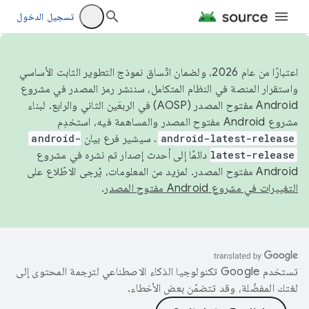
تسجيل الدخول
اعتبارًا من عام 2026، ولضمان اتّساق نموذج التطوير الثابت الأساسي
واستقرار المنصة في النظام المتكامل، سننشر رمز المصدر في مشروع
Android مفتوح المصدر (AOSP) في الربعَين الثاني والرابع. لبناء
مشروع Android مفتوح المصدر والمساهمة فيه، استخدِم
android-latest-release
. سيشير فرع بيان
android-
latest-release
دائمًا إلى أحدث إصدار تم نشره في مشروع
Android مفتوح المصدر. لمزيد من المعلومات، يُرجى الاطّلاع على
التغييرات في مشروع Android مفتوح المصدر
.
تستخدم Google تكنولوجيا الذكاء الاصطناعي لترجمة المحتوى إلى
لغتك المفضّلة، وقد تتضمّن بعض الأخطاء.