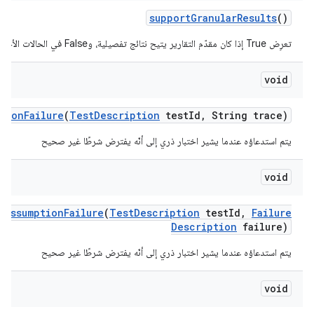
support
Granular
Results
()
تعرِض True إذا كان مقدّم التقارير يتيح نتائج تفصيلية، وFalse في الحالات الأخرى.
void
ption
Failure
(
Test
Description
test
Id
,
String trace)
يتم استدعاؤه عندما يشير اختبار ذري إلى أنّه يفترض شرطًا غير صحيح
void
t
Assumption
Failure
(
Test
Description
test
Id
,
Failure
Description
failure)
يتم استدعاؤه عندما يشير اختبار ذري إلى أنّه يفترض شرطًا غير صحيح
void