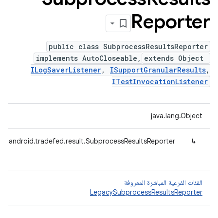
Reporter
public class SubprocessResultsReporter
implements AutoCloseable,
extends Object
ILogSaverListener
,
ISupportGranularResults
,
ITestInvocationListener
java.lang.Object
om.android.tradefed.result.SubprocessResultsReporter
↳
الفئات الفرعية المباشرة المعروفة
LegacySubprocessResultsReporter