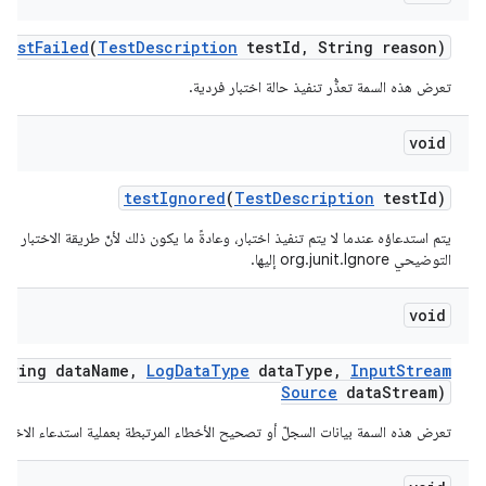
test
Failed
(
Test
Description
test
Id
,
String reason)
تعرض هذه السمة تعذُّر تنفيذ حالة اختبار فردية.
void
test
Ignored
(
Test
Description
test
Id)
يتم استدعاؤه عندما لا يتم تنفيذ اختبار، وعادةً ما يكون ذلك لأنّ طريقة الاختبار تمّ
التوضيحي org.junit.Ignore إليها.
void
String data
Name
,
Log
Data
Type
data
Type
,
Input
Stream
Source
data
Stream)
تعرض هذه السمة بيانات السجلّ أو تصحيح الأخطاء المرتبطة بعملية استدعاء الاختبار