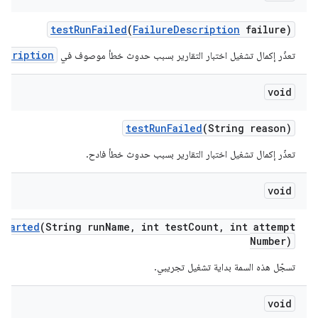
test
Run
Failed
(
Failure
Description
failure)
escription
تعذّر إكمال تشغيل اختبار التقارير بسبب حدوث خطأ موصوف في
void
test
Run
Failed
(String reason)
تعذّر إكمال تشغيل اختبار التقارير بسبب حدوث خطأ فادح.
void
Started
(String run
Name
,
int test
Count
,
int attempt
Number)
تسجّل هذه السمة بداية تشغيل تجريبي.
void