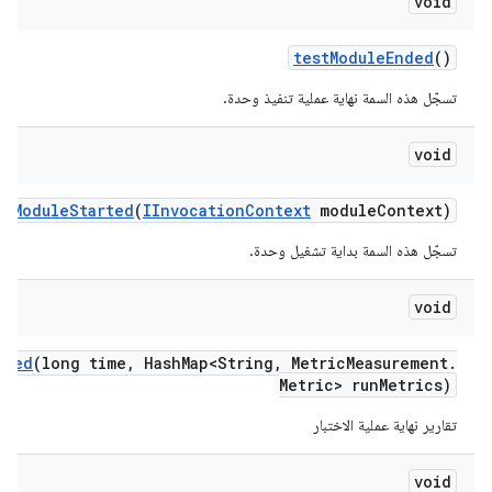
void
test
Module
Ended
()
تسجّل هذه السمة نهاية عملية تنفيذ وحدة.
void
st
Module
Started
(
IInvocation
Context
module
Context)
تسجّل هذه السمة بداية تشغيل وحدة.
void
nded
(long time
,
Hash
Map<String
,
Metric
Measurement
.
Metric> run
Metrics)
تقارير نهاية عملية الاختبار
void