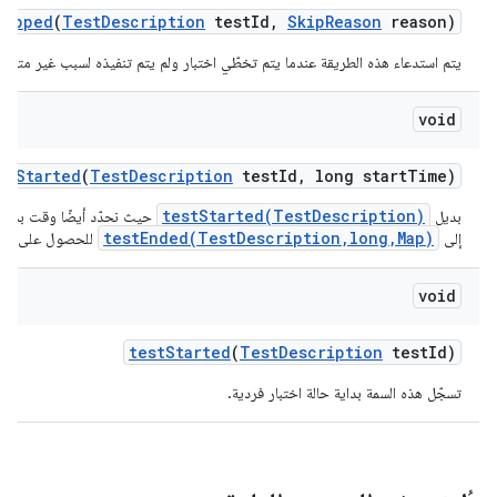
kipped
(
Test
Description
test
Id
,
Skip
Reason
reason)
يتم استدعاء هذه الطريقة عندما يتم تخطّي اختبار ولم يتم تنفيذه لسبب غير متوقّع 
void
st
Started
(
Test
Description
test
Id
,
long start
Time)
testStarted(TestDescription)
بديل
حيث نحدّد أيضًا وقت بدء الا
testEnded(TestDescription,long,Map)
إلى
للحصول على قيا
void
test
Started
(
Test
Description
test
Id)
تسجّل هذه السمة بداية حالة اختبار فردية.