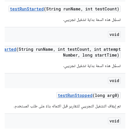
test
Run
Started
(String run
Name
,
int test
Count)
تسجّل هذه السمة بداية تشغيل تجريبي.
void
Started
(String run
Name
,
int test
Count
,
int attempt
Number
,
long start
Time)
تسجّل هذه السمة بداية تشغيل تجريبي.
void
test
Run
Stopped
(long arg0)
تم إيقاف التشغيل التجريبي للتقارير قبل اكتماله بناءً على طلب المستخدم.
void