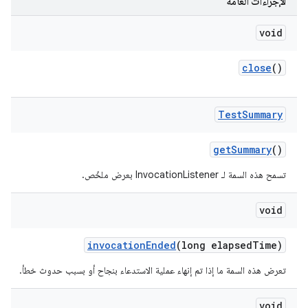
الإجراءات العامة
void
close
()
Test
Summary
get
Summary
()
تسمح هذه السمة لـ InvocationListener بعرض ملخّص.
void
invocation
Ended
(long elapsed
Time)
تعرض هذه السمة ما إذا تم إنهاء عملية الاستدعاء بنجاح أو بسبب حدوث خطأ.
void