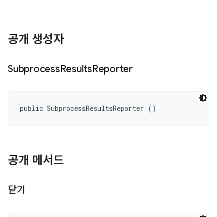
공개 생성자
Subprocess
Results
Reporter
public SubprocessResultsReporter ()
공개 메서드
닫기