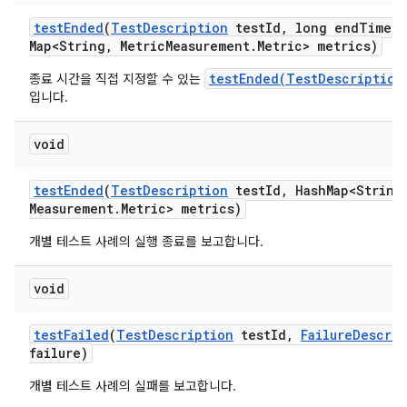
test
Ended
(
Test
Description
test
Id
,
long end
Time
,
Map<String
,
Metric
Measurement
.
Metric> metrics)
testEnded(TestDescription
종료 시간을 직접 지정할 수 있는
입니다.
void
test
Ended
(
Test
Description
test
Id
,
Hash
Map<String
Measurement
.
Metric> metrics)
개별 테스트 사례의 실행 종료를 보고합니다.
void
test
Failed
(
Test
Description
test
Id
,
Failure
Descrip
failure)
개별 테스트 사례의 실패를 보고합니다.