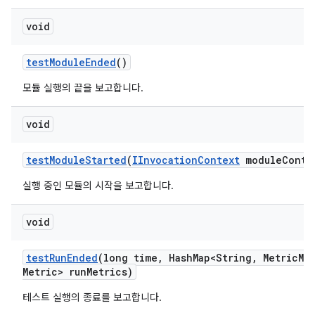
void
test
Module
Ended
()
모듈 실행의 끝을 보고합니다.
void
test
Module
Started
(
IInvocation
Context
module
Conte
실행 중인 모듈의 시작을 보고합니다.
void
test
Run
Ended
(long time
,
Hash
Map<String
,
Metric
Me
Metric> run
Metrics)
테스트 실행의 종료를 보고합니다.