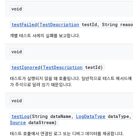
void
test
Failed
(
Test
Description
test
Id
,
String reason
개별 테스트 사례의 실패를 보고합니다.
void
test
Ignored
(
Test
Description
test
Id)
테스트가 실행되지 않을 때 호출됩니다. 일반적으로 테스트 메서드에 org.jun
가 주석으로 달려 있기 때문입니다.
void
test
Log
(String data
Name
,
Log
Data
Type
data
Type
,
I
Source
data
Stream)
테스트 호출에서 연결된 로그 또는 디버그 데이터를 제공합니다.