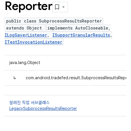
Reporter
public class SubprocessResultsReporter
extends Object
implements AutoCloseable,
ILogSaverListener
,
ISupportGranularResults
,
ITestInvocationListener
java.lang.Object
↳
com.android.tradefed.result.SubprocessResultsReport
알려진 직접 서브클래스
LegacySubprocessResultsReporter