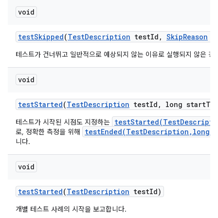
void
test
Skipped
(
Test
Description
test
Id
,
Skip
Reason
re
테스트가 건너뛰고 일반적으로 예상되지 않는 이유로 실행되지 않은 경
void
test
Started
(
Test
Description
test
Id
,
long start
Ti
testStarted(TestDescripti
테스트가 시작된 시점도 지정하는
testEnded(TestDescription,long,M
로, 정확한 측정을 위해
니다.
void
test
Started
(
Test
Description
test
Id)
개별 테스트 사례의 시작을 보고합니다.