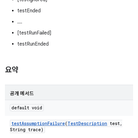
testEnded
....
[testRunFailed]
testRunEnded
요약
공개 메서드
default void
test
Assumption
Failure
(
Test
Description
test
,
String trace)