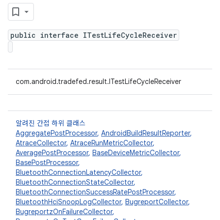
public interface ITestLifeCycleReceiver
com.android.tradefed.result.ITestLifeCycleReceiver
알려진 간접 하위 클래스
AggregatePostProcessor
,
AndroidBuildResultReporter
,
AtraceCollector
,
AtraceRunMetricCollector
,
AveragePostProcessor
,
BaseDeviceMetricCollector
,
BasePostProcessor
,
BluetoothConnectionLatencyCollector
,
BluetoothConnectionStateCollector
,
BluetoothConnectionSuccessRatePostProcessor
,
BluetoothHciSnoopLogCollector
,
BugreportCollector
,
BugreportzOnFailureCollector
,