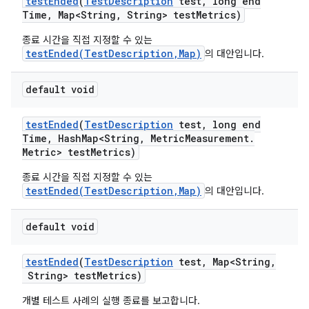
test
Ended
(
Test
Description
test
,
long end
Time
,
Map<String
,
String> test
Metrics)
종료 시간을 직접 지정할 수 있는
testEnded(TestDescription,Map)
의 대안입니다.
default void
test
Ended
(
Test
Description
test
,
long end
Time
,
Hash
Map<String
,
Metric
Measurement
.
Metric> test
Metrics)
종료 시간을 직접 지정할 수 있는
testEnded(TestDescription,Map)
의 대안입니다.
default void
test
Ended
(
Test
Description
test
,
Map<String
,
String> test
Metrics)
개별 테스트 사례의 실행 종료를 보고합니다.