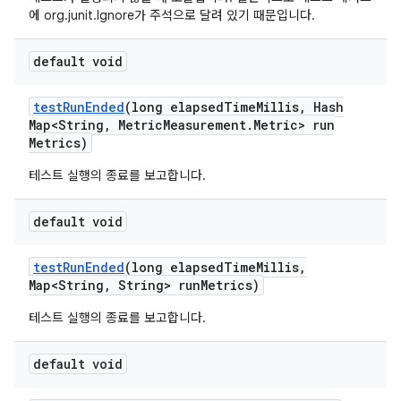
에 org.junit.Ignore가 주석으로 달려 있기 때문입니다.
default void
test
Run
Ended
(long elapsed
Time
Millis
,
Hash
Map<String
,
Metric
Measurement
.
Metric> run
Metrics)
테스트 실행의 종료를 보고합니다.
default void
test
Run
Ended
(long elapsed
Time
Millis
,
Map<String
,
String> run
Metrics)
테스트 실행의 종료를 보고합니다.
default void