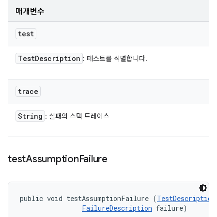
매개변수
test
Test
Description
: 테스트를 식별합니다.
trace
String
: 실패의 스택 트레이스
test
Assumption
Failure
public void testAssumptionFailure (
TestDescription
FailureDescription
 failure)