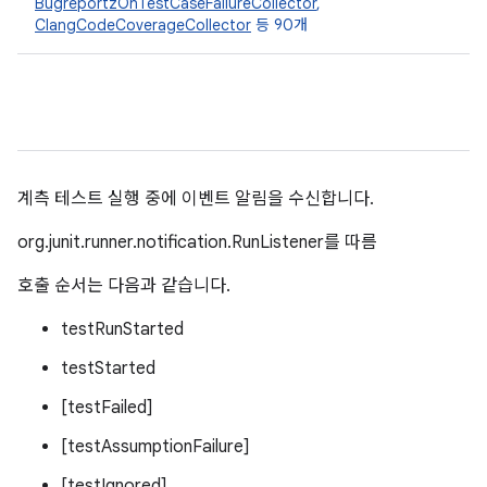
BugreportzOnTestCaseFailureCollector
,
ClangCodeCoverageCollector
등 90개
계측 테스트 실행 중에 이벤트 알림을 수신합니다.
org.junit.runner.notification.RunListener를 따름
호출 순서는 다음과 같습니다.
testRunStarted
testStarted
[testFailed]
[testAssumptionFailure]
[testIgnored]