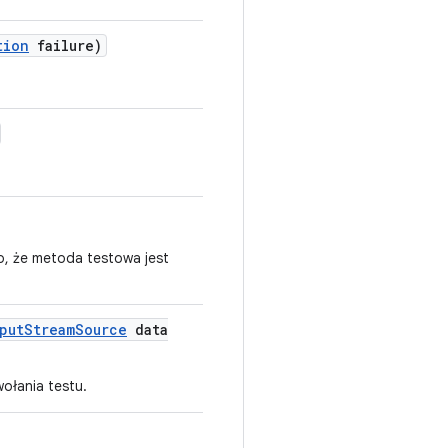
tion
failure)
o, że metoda testowa jest
put
Stream
Source
data
ołania testu.