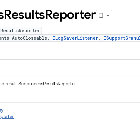
s
Results
Reporter
ResultsReporter
ents AutoCloseable,
ILogSaverListener
,
ISupportGranu
ed.result.SubprocessResultsReporter
sy
porter