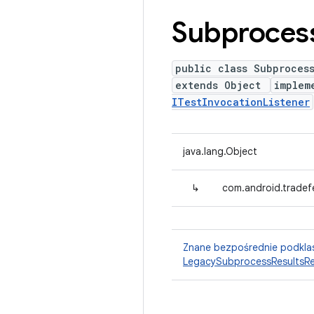
Subproces
public class Subprocess
extends Object
implem
ITestInvocationListener
java.lang.Object
↳
com.android.tradef
Znane bezpośrednie podkla
LegacySubprocessResultsRe