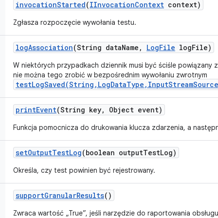
invocation
Started
(
IInvocation
Context
context)
Zgłasza rozpoczęcie wywołania testu.
log
Association
(String data
Name
,
Log
File
log
File)
W niektórych przypadkach dziennik musi być ściśle powiązany z
nie można tego zrobić w bezpośrednim wywołaniu zwrotnym
testLogSaved(String,LogDataType,InputStreamSource
print
Event
(String key
,
Object event)
Funkcja pomocnicza do drukowania klucza zdarzenia, a następn
set
Output
Test
Log
(boolean output
Test
Log)
Określa, czy test powinien być rejestrowany.
support
Granular
Results
()
Zwraca wartość „True”, jeśli narzędzie do raportowania obsług