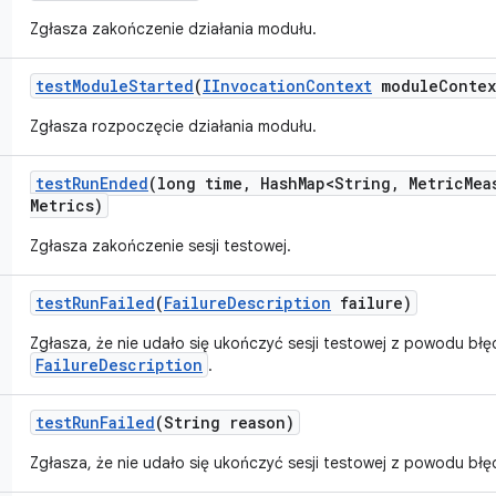
Zgłasza zakończenie działania modułu.
test
Module
Started
(
IInvocation
Context
module
Contex
Zgłasza rozpoczęcie działania modułu.
test
Run
Ended
(long time
,
Hash
Map<String
,
Metric
Mea
Metrics)
Zgłasza zakończenie sesji testowej.
test
Run
Failed
(
Failure
Description
failure)
Zgłasza, że nie udało się ukończyć sesji testowej z powodu bł
FailureDescription
.
test
Run
Failed
(String reason)
Zgłasza, że nie udało się ukończyć sesji testowej z powodu bł