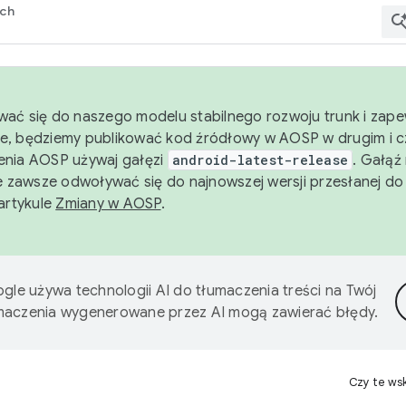
rch
wać się do naszego modelu stabilnego rozwoju trunk i zape
e, będziemy publikować kod źródłowy w AOSP w drugim i c
enia AOSP używaj gałęzi
android-latest-release
. Gałąź
 zawsze odwoływać się do najnowszej wersji przesłanej do
 artykule
Zmiany w AOSP
.
gle używa technologii AI do tłumaczenia treści na Twój
umaczenia wygenerowane przez AI mogą zawierać błędy.
Czy te ws