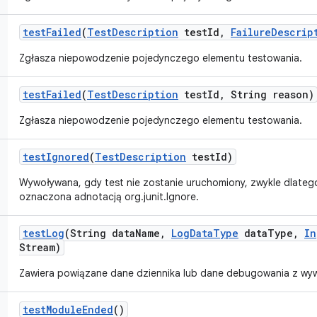
test
Failed
(
Test
Description
test
Id
,
Failure
Descrip
Zgłasza niepowodzenie pojedynczego elementu testowania.
test
Failed
(
Test
Description
test
Id
,
String reason)
Zgłasza niepowodzenie pojedynczego elementu testowania.
test
Ignored
(
Test
Description
test
Id)
Wywoływana, gdy test nie zostanie uruchomiony, zwykle dlateg
oznaczona adnotacją org.junit.Ignore.
test
Log
(String data
Name
,
Log
Data
Type
data
Type
,
In
Stream)
Zawiera powiązane dane dziennika lub dane debugowania z wyw
test
Module
Ended
()