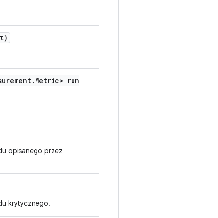
t)
surement
.
Metric> run
ędu opisanego przez
ędu krytycznego.