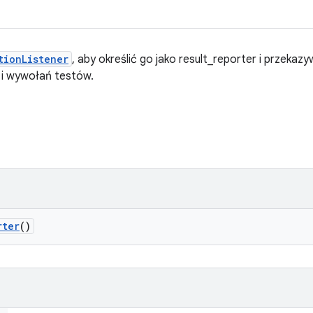
tionListener
, aby określić go jako result_reporter i przekaz
 i wywołań testów.
rter
()