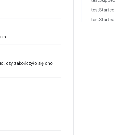
testSkipped
testStarted
testStarted
nia.
go, czy zakończyło się ono