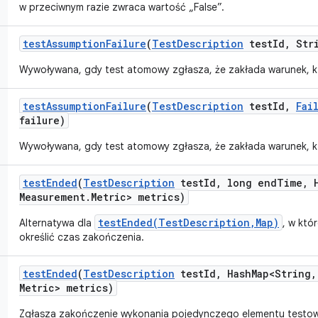
w przeciwnym razie zwraca wartość „False”.
test
Assumption
Failure
(
Test
Description
test
Id
,
Stri
Wywoływana, gdy test atomowy zgłasza, że zakłada warunek, kt
test
Assumption
Failure
(
Test
Description
test
Id
,
Fai
failure)
Wywoływana, gdy test atomowy zgłasza, że zakłada warunek, kt
test
Ended
(
Test
Description
test
Id
,
long end
Time
,
H
Measurement
.
Metric> metrics)
testEnded(TestDescription,Map)
Alternatywa dla
, w któ
określić czas zakończenia.
test
Ended
(
Test
Description
test
Id
,
Hash
Map<String
,
Metric> metrics)
Zgłasza zakończenie wykonania pojedynczego elementu testow