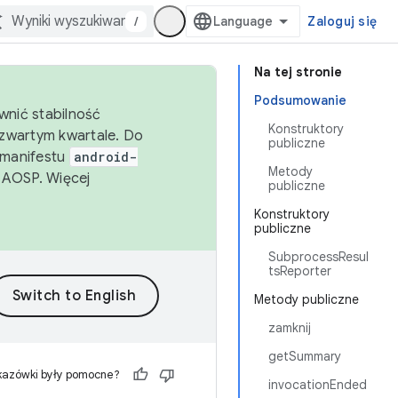
/
Zaloguj się
Na tej stronie
Podsumowanie
wnić stabilność
Konstruktory
zwartym kwartale. Do
publiczne
 manifestu
android-
Metody
 AOSP. Więcej
publiczne
Konstruktory
publiczne
SubprocessResul
tsReporter
Metody publiczne
zamknij
getSummary
kazówki były pomocne?
invocationEnded