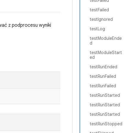
testFailed
testFailed
testIgnored
ywać z podprocesu wyniki
testLog
testModuleEnde
d
testModuleStart
ed
testRunEnded
testRunFailed
testRunFailed
testRunStarted
testRunStarted
testRunStarted
testRunStopped