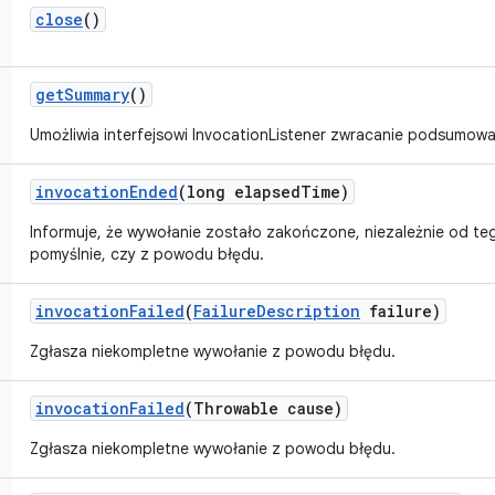
close
()
get
Summary
()
Umożliwia interfejsowi InvocationListener zwracanie podsumowa
invocation
Ended
(long elapsed
Time)
Informuje, że wywołanie zostało zakończone, niezależnie od te
pomyślnie, czy z powodu błędu.
invocation
Failed
(
Failure
Description
failure)
Zgłasza niekompletne wywołanie z powodu błędu.
invocation
Failed
(Throwable cause)
Zgłasza niekompletne wywołanie z powodu błędu.