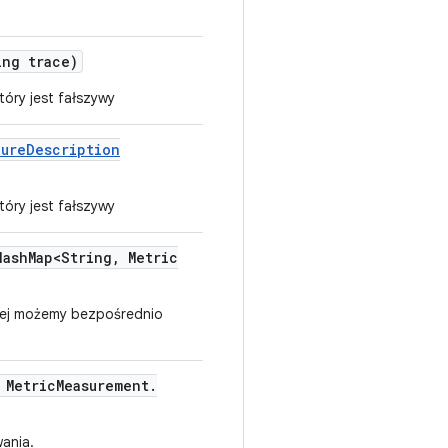
ng trace)
óry jest fałszywy
lure
Description
óry jest fałszywy
ash
Map<String
,
Metric
rej możemy bezpośrednio
Metric
Measurement
.
ania.