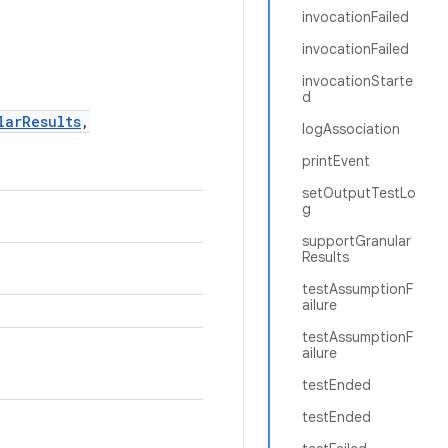
invocationFailed
invocationFailed
invocationStarte
d
larResults
,
logAssociation
printEvent
setOutputTestLo
g
supportGranular
Results
testAssumptionF
ailure
testAssumptionF
ailure
testEnded
testEnded