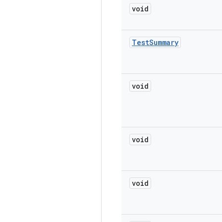
void
Test
Summary
void
void
void