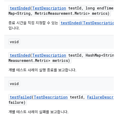
test
Ended
(
Test
Description
test
Id
,
long end
Time
,
Map<String
,
Metric
Measurement
.
Metric> metrics)
testEnded(TestDescription
종료 시간을 직접 지정할 수 있는
입니다.
void
test
Ended
(
Test
Description
test
Id
,
Hash
Map<String
Measurement
.
Metric> metrics)
개별 테스트 사례의 실행 종료를 보고합니다.
void
test
Failed
(
Test
Description
test
Id
,
Failure
Descrip
failure)
개별 테스트 사례의 실패를 보고합니다.