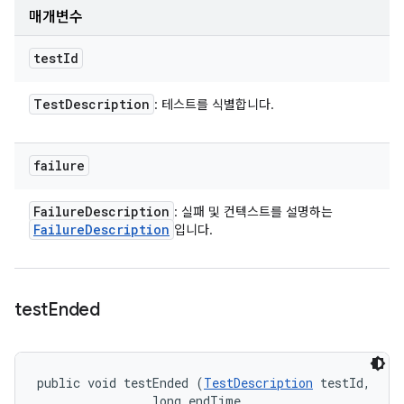
매개변수
test
Id
Test
Description
: 테스트를 식별합니다.
failure
Failure
Description
: 실패 및 컨텍스트를 설명하는
Failure
Description
입니다.
test
Ended
public void testEnded (
TestDescription
 testId, 

                long endTime, 
