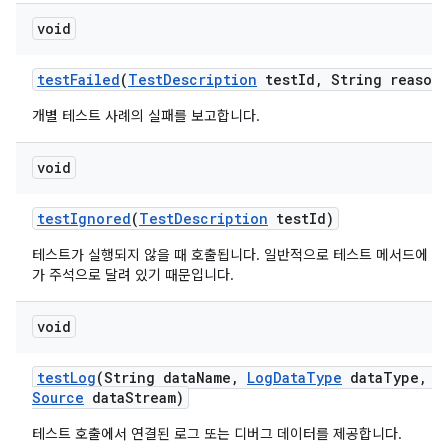
void
test
Failed
(
Test
Description
test
Id
,
String reason
개별 테스트 사례의 실패를 보고합니다.
void
test
Ignored
(
Test
Description
test
Id)
테스트가 실행되지 않을 때 호출됩니다. 일반적으로 테스트 메서드에 org.jun
가 주석으로 달려 있기 때문입니다.
void
test
Log
(String data
Name
,
Log
Data
Type
data
Type
,
I
Source
data
Stream)
테스트 호출에서 연결된 로그 또는 디버그 데이터를 제공합니다.