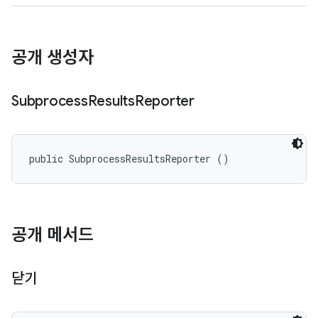
공개 생성자
Subprocess
Results
Reporter
public SubprocessResultsReporter ()
공개 메서드
닫기