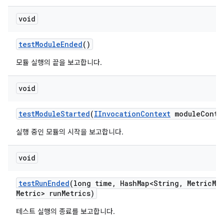
void
test
Module
Ended
()
모듈 실행의 끝을 보고합니다.
void
test
Module
Started
(
IInvocation
Context
module
Conte
실행 중인 모듈의 시작을 보고합니다.
void
test
Run
Ended
(long time
,
Hash
Map<String
,
Metric
Me
Metric> run
Metrics)
테스트 실행의 종료를 보고합니다.