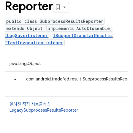
Reporter
public class SubprocessResultsReporter
extends Object
implements AutoCloseable,
ILogSaverListener
,
ISupportGranularResults
,
ITestInvocationListener
java.lang.Object
↳
com.android.tradefed.result.SubprocessResultsReport
알려진 직접 서브클래스
LegacySubprocessResultsReporter