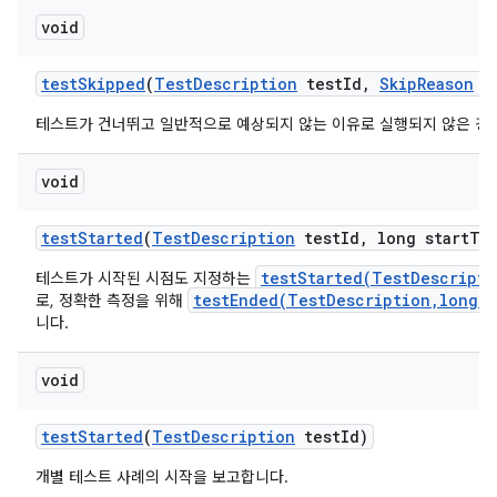
void
test
Skipped
(
Test
Description
test
Id
,
Skip
Reason
re
테스트가 건너뛰고 일반적으로 예상되지 않는 이유로 실행되지 않은 경
void
test
Started
(
Test
Description
test
Id
,
long start
Ti
testStarted(TestDescripti
테스트가 시작된 시점도 지정하는
testEnded(TestDescription,long,M
로, 정확한 측정을 위해
니다.
void
test
Started
(
Test
Description
test
Id)
개별 테스트 사례의 시작을 보고합니다.