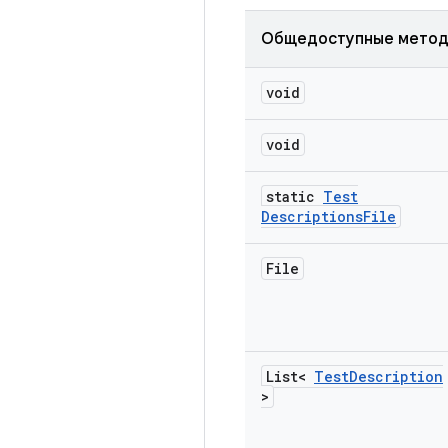
Общедоступные мето
void
void
static
Test
Descriptions
File
File
List<
Test
Description
>