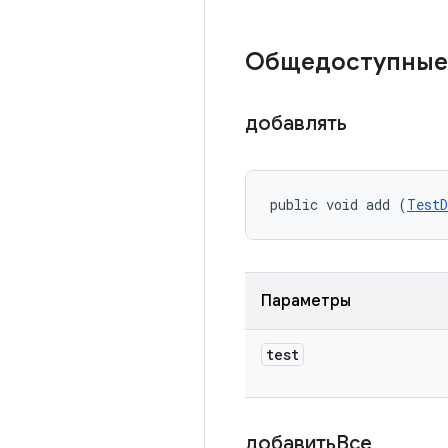
Общедоступные
добавлять
public void add (
TestD
Параметры
test
добавитьВсе