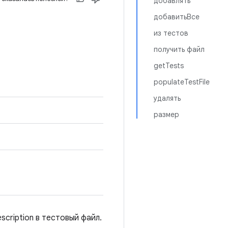
добавлять
добавитьВсе
из тестов
получить файл
getTests
populateTestFile
удалять
размер
cription в тестовый файл.