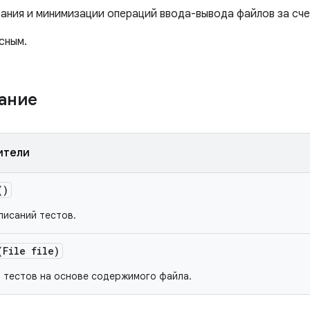
ания и минимизации операций ввода-вывода файлов за сче
сным.
жание
ители
)
писаний тестов.
File file)
 тестов на основе содержимого файла.