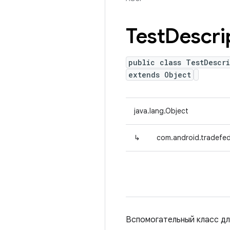
Test
Descri
public class TestDescri
extends Object
java.lang.Object
↳
com.android.tradefed.
Вспомогательный класс дл