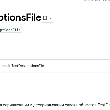
ptions
File
ptionsFile
result.TestDescriptionsFile
я сериализации и десериализации списка объектов TestDes