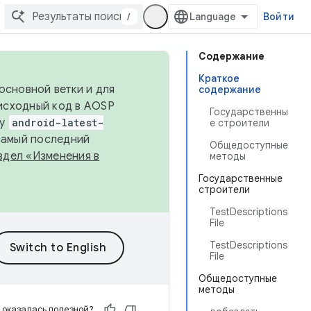
/
Войти
Содержание
Краткое
основной ветки и для
содержание
исходный код в AOSP
Государственны
ку
android-latest-
е строители
 самый последний
Общедоступные
здел «Изменения в
методы
Государственные
строители
TestDescriptions
File
TestDescriptions
File
Общедоступные
методы
 оказалась полезной?