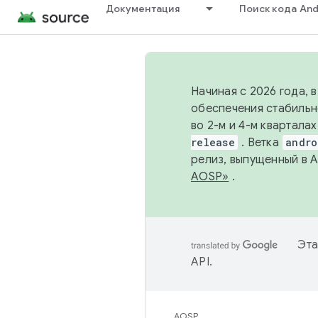
Документация
Поиск кода And
Начиная с 2026 года, 
обеспечения стабильн
во 2-м и 4-м квартала
release
. Ветка
andro
релиз, выпущенный в 
AOSP»
.
Эта
API
.
AOSP