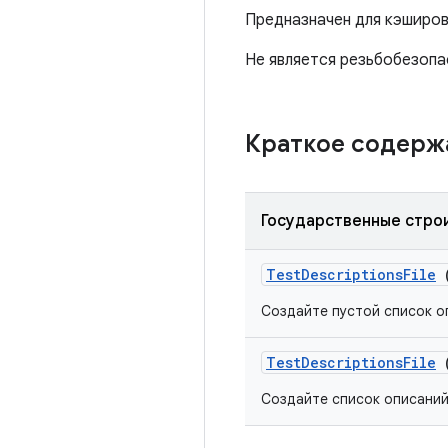
Предназначен для кэширов
Не является резьбобезопа
Краткое содер
Государственные стро
Test
Descriptions
File
(
Создайте пустой список о
Test
Descriptions
File
(
Создайте список описаний