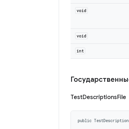
void
void
int
Государственны
Test
Descriptions
File
public TestDescriptio