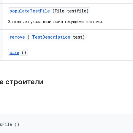
populate
Test
File
(File testfile)
Заполняет указанный файл текущими тестами.
remove
(
Test
Description
test)
size
()
е строители
nsFile ()