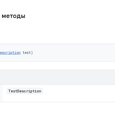
 методы
escription
 test)
Test
Description