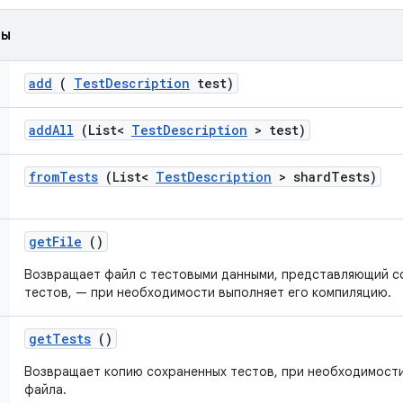
ды
add
(
Test
Description
test)
add
All
(List<
Test
Description
> test)
from
Tests
(List<
Test
Description
> shard
Tests)
get
File
()
Возвращает файл с тестовыми данными, представляющий с
тестов, — при необходимости выполняет его компиляцию.
get
Tests
()
Возвращает копию сохраненных тестов, при необходимости
файла.