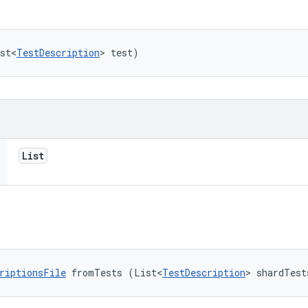
st<
TestDescription
> test)
List
riptionsFile
 fromTests (List<
TestDescription
> shardTest