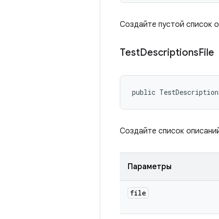
Создайте пустой список о
Test
Descriptions
File
public TestDescriptio
Создайте список описаний
Параметры
file