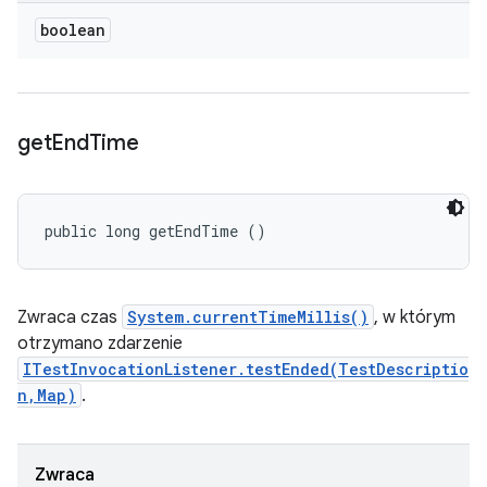
boolean
get
End
Time
public long getEndTime ()
Zwraca czas
System.currentTimeMillis()
, w którym
otrzymano zdarzenie
ITestInvocationListener.testEnded(TestDescriptio
n,Map)
.
Zwraca