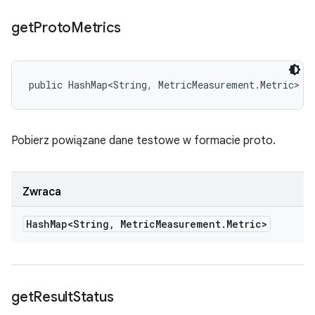
get
Proto
Metrics
public HashMap<String, MetricMeasurement.Metric> g
Pobierz powiązane dane testowe w formacie proto.
Zwraca
Hash
Map<String
,
Metric
Measurement
.
Metric>
get
Result
Status