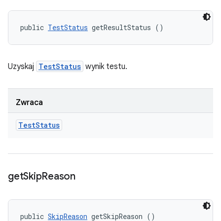
public 
TestStatus
 getResultStatus ()
Uzyskaj
TestStatus
wynik testu.
Zwraca
Test
Status
get
Skip
Reason
public 
SkipReason
 getSkipReason ()