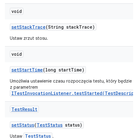
void
set
Stack
Trace
(String stack
Trace)
Ustaw zrzut stosu.
void
set
Start
Time
(long start
Time)
Umożliwia ustawienie czasu rozpoczęcia testu, który będzie u
z parametrem
ITestInvocationListener.testStarted(TestDescript
Test
Result
set
Status
(
Test
Status
status)
TestStatus
Ustaw
.