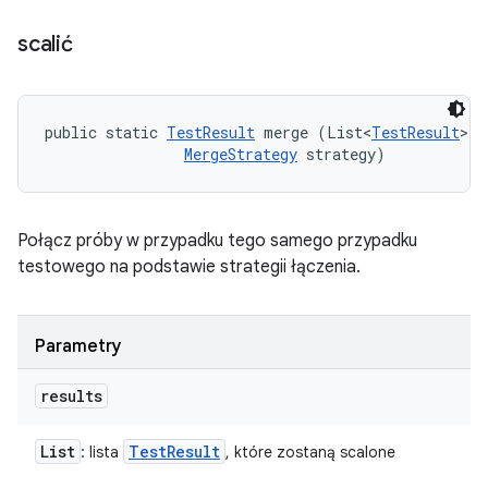
scalić
public static 
TestResult
 merge (List<
TestResult
> r
MergeStrategy
 strategy)
Połącz próby w przypadku tego samego przypadku
testowego na podstawie strategii łączenia.
Parametry
results
List
Test
Result
: lista
, które zostaną scalone