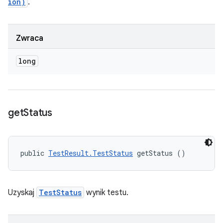
ion)
.
Zwraca
long
get
Status
public 
TestResult.TestStatus
 getStatus ()
Uzyskaj
TestStatus
wynik testu.