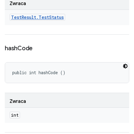
Zwraca
Test
Result
.
Test
Status
hash
Code
public int hashCode ()
Zwraca
int