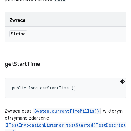
Zwraca
String
get
Start
Time
public long getStartTime ()
Zwraca czas
System.currentTimeMillis()
, w którym
otrzymano zdarzenie
ITestInvocationListener.testStarted(TestDescript