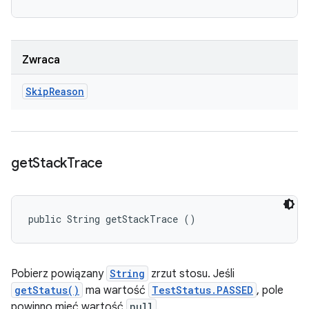
Zwraca
Skip
Reason
get
Stack
Trace
public String getStackTrace ()
Pobierz powiązany
String
zrzut stosu. Jeśli
getStatus()
ma wartość
TestStatus.PASSED
, pole
powinno mieć wartość
null
.