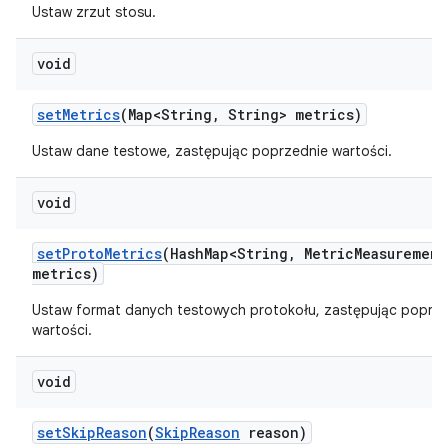
Ustaw zrzut stosu.
void
set
Metrics
(Map<String
,
String> metrics)
Ustaw dane testowe, zastępując poprzednie wartości.
void
set
Proto
Metrics
(Hash
Map<String
,
Metric
Measurement
metrics)
Ustaw format danych testowych protokołu, zastępując poprz
wartości.
void
set
Skip
Reason
(
Skip
Reason
reason)