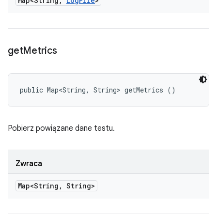
Map<String
,
Log
File
>
get
Metrics
public Map<String, String> getMetrics ()
Pobierz powiązane dane testu.
Zwraca
Map<String
,
String>