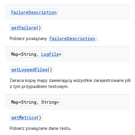
Failure
Description
get
Failure
()
FailureDescription
Pobierz powiązany
.
Map<String
,
Log
File
>
get
Logged
Files
()
Zwraca kopię mapy zawierającą wszystkie zarejestrowane pliki
z tym przypadkiem testowym.
Map<String
,
String>
get
Metrics
()
Pobierz powiązane dane testu.