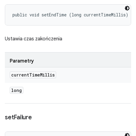
public void setEndTime (long currentTimeMillis)
Ustawia czas zakończenia
Parametry
current
Time
Millis
long
set
Failure