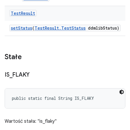
Test
Result
set
Status
(
Test
Result
.
Test
Status
ddmlib
Status)
Stałe
IS
_
FLAKY
public static final String IS_FLAKY
Wartość stała: "is_flaky"