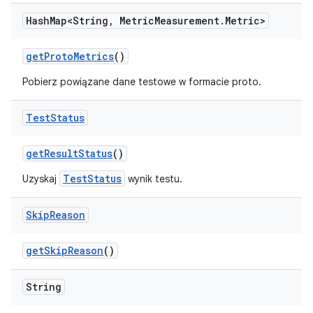
Hash
Map<String
,
Metric
Measurement
.
Metric>
get
Proto
Metrics
()
Pobierz powiązane dane testowe w formacie proto.
Test
Status
get
Result
Status
()
TestStatus
Uzyskaj
wynik testu.
Skip
Reason
get
Skip
Reason
()
String