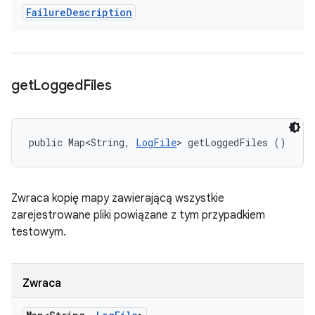
Failure
Description
get
Logged
Files
public Map<String, 
LogFile
> getLoggedFiles ()
Zwraca kopię mapy zawierającą wszystkie
zarejestrowane pliki powiązane z tym przypadkiem
testowym.
Zwraca