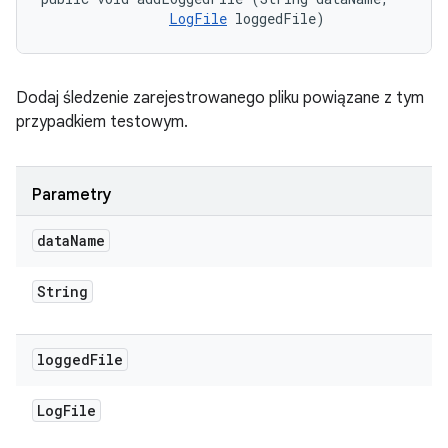
LogFile
 loggedFile)
Dodaj śledzenie zarejestrowanego pliku powiązane z tym
przypadkiem testowym.
Parametry
data
Name
String
logged
File
Log
File