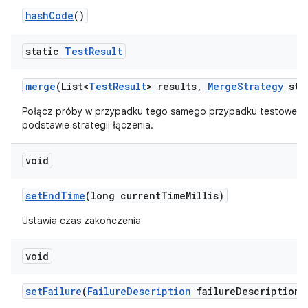
hash
Code
()
static
Test
Result
merge
(List<
Test
Result
> results
,
Merge
Strategy
str
Połącz próby w przypadku tego samego przypadku testowego
podstawie strategii łączenia.
void
set
End
Time
(long current
Time
Millis)
Ustawia czas zakończenia
void
set
Failure
(
Failure
Description
failure
Description)