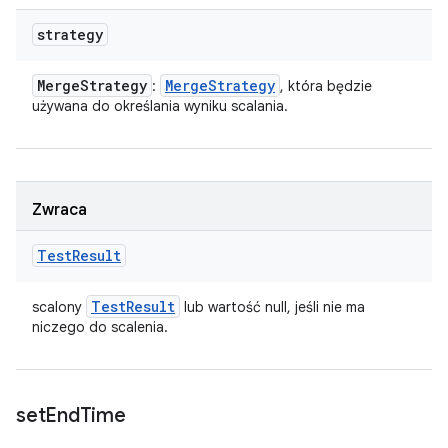
strategy
Merge
Strategy
Merge
Strategy
:
, która będzie
używana do określania wyniku scalania.
Zwraca
Test
Result
Test
Result
scalony
lub wartość null, jeśli nie ma
niczego do scalenia.
set
End
Time