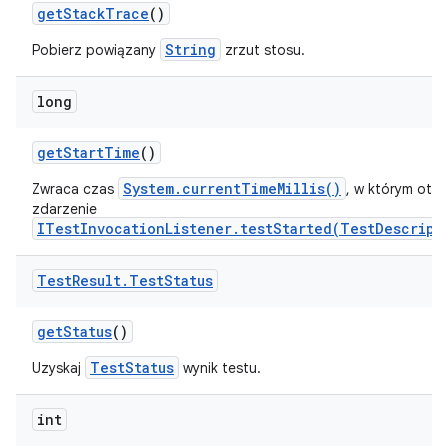
get
Stack
Trace
()
String
Pobierz powiązany
zrzut stosu.
long
get
Start
Time
()
System.currentTimeMillis()
Zwraca czas
, w którym otr
zdarzenie
ITestInvocationListener.testStarted(TestDescript
Test
Result
.
Test
Status
get
Status
()
TestStatus
Uzyskaj
wynik testu.
int