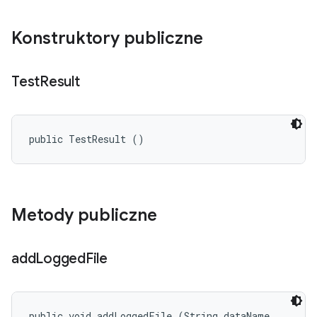
Konstruktory publiczne
Test
Result
public TestResult ()
Metody publiczne
add
Logged
File
public void addLoggedFile (String dataName, 
