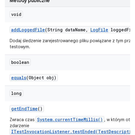
Metody publiczne
void
add
Logged
File
(String data
Name
,
Log
File
logged
Fil
Dodaj śledzenie zarejestrowanego pliku powiązane z tym przy
testowym.
boolean
equals
(Object obj)
long
get
End
Time
()
System.currentTimeMillis()
Zwraca czas
, w którym otr
zdarzenie
ITestInvocationListener.testEnded(TestDescriptio