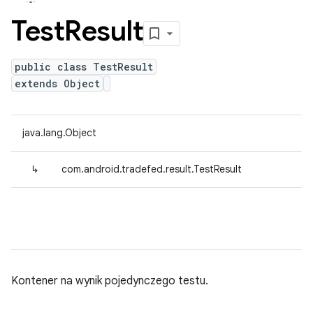
Test
Result
public class TestResult
extends Object
java.lang.Object
↳
com.android.tradefed.result.TestResult
Kontener na wynik pojedynczego testu.