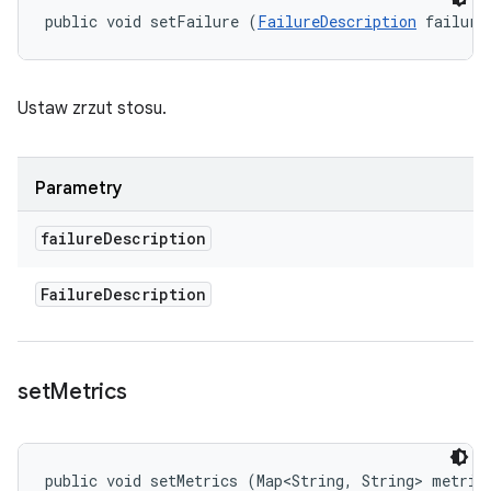
public void setFailure (
FailureDescription
 failure
Ustaw zrzut stosu.
Parametry
failure
Description
Failure
Description
set
Metrics
public void setMetrics (Map<String, String> metric