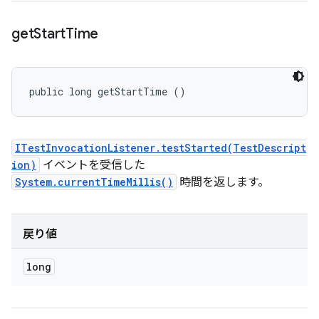
get
Start
Time
public long getStartTime ()
ITestInvocationListener.testStarted(TestDescript
ion)
イベントを受信した
System.currentTimeMillis()
時間を返します。
戻り値
long