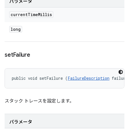
パラメータ
current
Time
Millis
long
set
Failure
public void setFailure (
FailureDescription
 failure
スタック トレースを設定します。
パラメータ