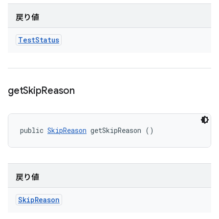
戻り値
Test
Status
get
Skip
Reason
public 
SkipReason
 getSkipReason ()
戻り値
Skip
Reason