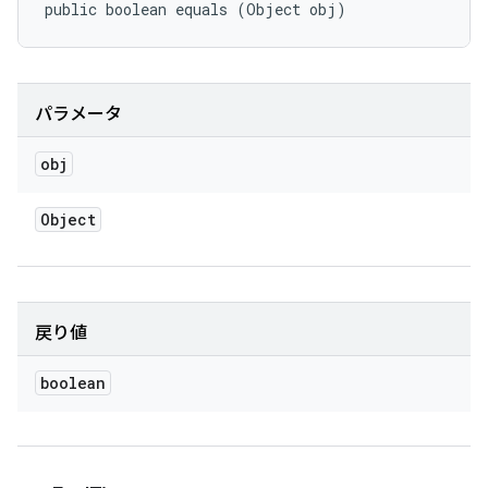
public boolean equals (Object obj)
パラメータ
obj
Object
戻り値
boolean