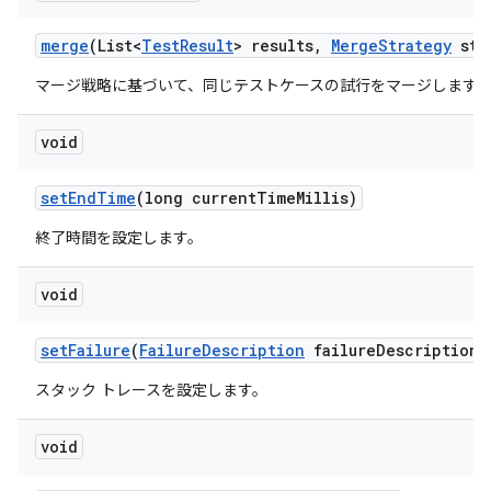
merge
(List<
Test
Result
> results
,
Merge
Strategy
str
マージ戦略に基づいて、同じテストケースの試行をマージします
void
set
End
Time
(long current
Time
Millis)
終了時間を設定します。
void
set
Failure
(
Failure
Description
failure
Description)
スタック トレースを設定します。
void