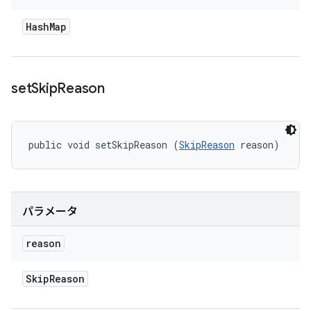
Hash
Map
set
Skip
Reason
public void setSkipReason (
SkipReason
 reason)
パラメータ
reason
Skip
Reason