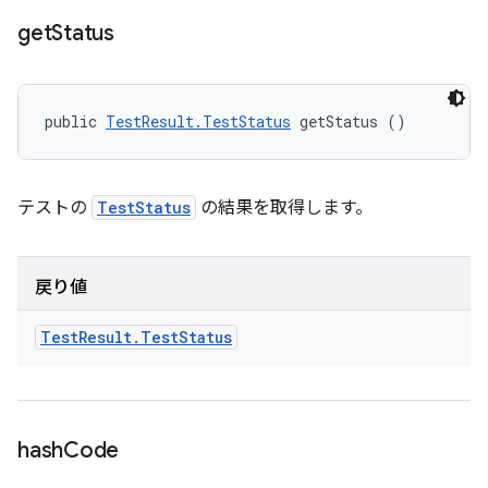
get
Status
public 
TestResult.TestStatus
 getStatus ()
テストの
TestStatus
の結果を取得します。
戻り値
Test
Result
.
Test
Status
hash
Code