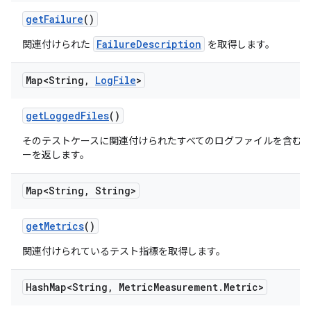
get
Failure
()
FailureDescription
関連付けられた
を取得します。
Map<String
,
Log
File
>
get
Logged
Files
()
そのテストケースに関連付けられたすべてのログファイルを含む
ーを返します。
Map<String
,
String>
get
Metrics
()
関連付けられているテスト指標を取得します。
Hash
Map<String
,
Metric
Measurement
.
Metric>