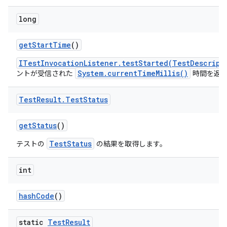
long
get
Start
Time
()
ITestInvocationListener.testStarted(TestDescript
System.currentTimeMillis()
ントが受信された
時間を返し
Test
Result
.
Test
Status
get
Status
()
TestStatus
テストの
の結果を取得します。
int
hash
Code
()
static
Test
Result