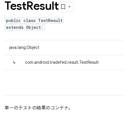
Test
Result
public class TestResult
extends Object
java.lang.Object
↳
com.android.tradefed.result.TestResult
単一のテストの結果のコンテナ。