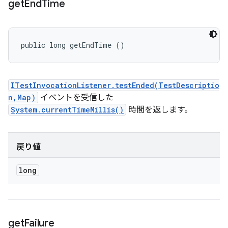
get
End
Time
public long getEndTime ()
ITestInvocationListener.testEnded(TestDescriptio
n,Map)
イベントを受信した
System.currentTimeMillis()
時間を返します。
戻り値
long
get
Failure