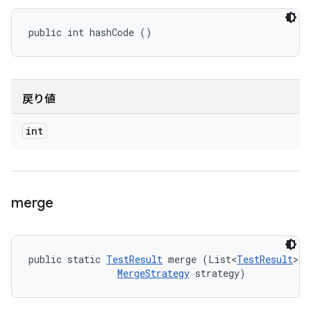
public int hashCode ()
戻り値
int
merge
public static 
TestResult
 merge (List<
TestResult
> r
MergeStrategy
 strategy)