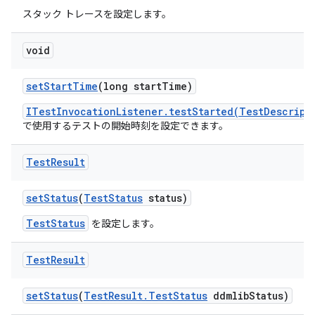
スタック トレースを設定します。
void
set
Start
Time
(long start
Time)
ITestInvocationListener.testStarted(TestDescript
で使用するテストの開始時刻を設定できます。
Test
Result
set
Status
(
Test
Status
status)
TestStatus
を設定します。
Test
Result
set
Status
(
Test
Result
.
Test
Status
ddmlib
Status)