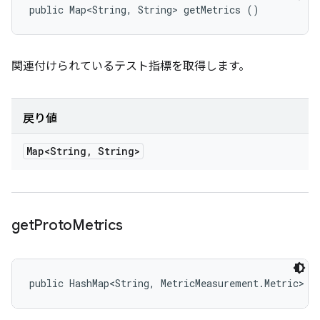
public Map<String, String> getMetrics ()
関連付けられているテスト指標を取得します。
戻り値
Map<String
,
String>
get
Proto
Metrics
public HashMap<String, MetricMeasurement.Metric> g