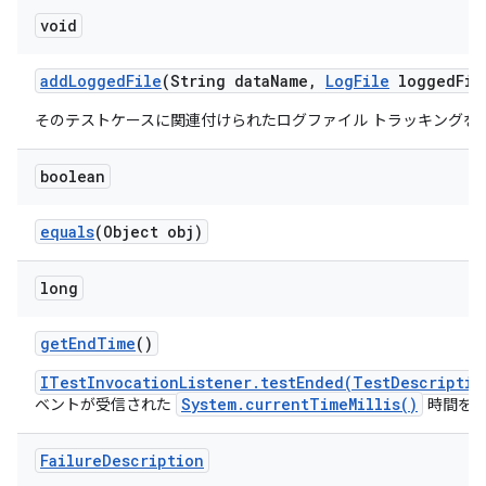
void
add
Logged
File
(String data
Name
,
Log
File
logged
Fil
そのテストケースに関連付けられたログファイル トラッキングを
boolean
equals
(Object obj)
long
get
End
Time
()
ITestInvocationListener.testEnded(TestDescriptio
System.currentTimeMillis()
ベントが受信された
時間を返
Failure
Description