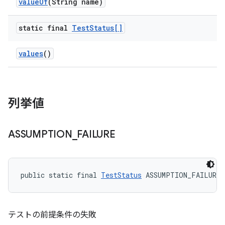
value
Of
(String name)
static final
Test
Status[]
values
()
列挙値
ASSUMPTION
_
FAILURE
public static final 
TestStatus
 ASSUMPTION_FAILURE
テストの前提条件の失敗