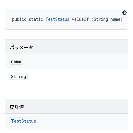
public static 
TestStatus
 valueOf (String name)
パラメータ
name
String
戻り値
Test
Status