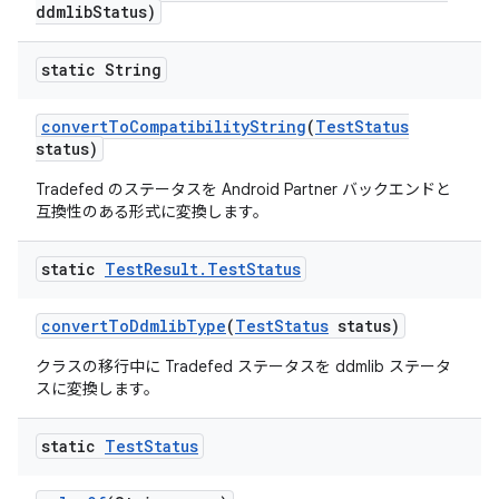
ddmlib
Status)
static String
convert
To
Compatibility
String
(
Test
Status
status)
Tradefed のステータスを Android Partner バックエンドと
互換性のある形式に変換します。
static
Test
Result
.
Test
Status
convert
To
Ddmlib
Type
(
Test
Status
status)
クラスの移行中に Tradefed ステータスを ddmlib ステータ
スに変換します。
static
Test
Status