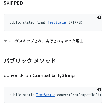
SKIPPED
public static final 
TestStatus
 SKIPPED
テストがスキップされ、実行されなかった理由
パブリック メソッド
convert
From
Compatibility
String
public static 
TestStatus
 convertFromCompatibilityS