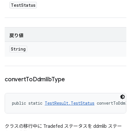
Test
Status
戻り値
String
convert
To
Ddmlib
Type
public static 
TestResult.TestStatus
 convertToDdmli
クラスの移行中に Tradefed ステータスを ddmlib ステー