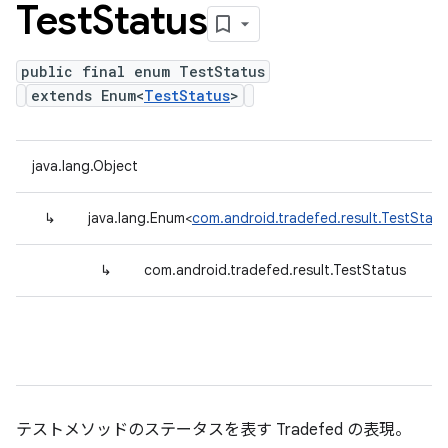
Test
Status
public final enum TestStatus
extends Enum<
TestStatus
>
java.lang.Object
↳
java.lang.Enum<
com.android.tradefed.result.TestStatu
↳
com.android.tradefed.result.TestStatus
テストメソッドのステータスを表す Tradefed の表現。