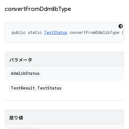
convert
From
Ddmlib
Type
public static 
TestStatus
 convertFromDdmlibType (
Te
パラメータ
ddmlib
Status
Test
Result
.
Test
Status
戻り値