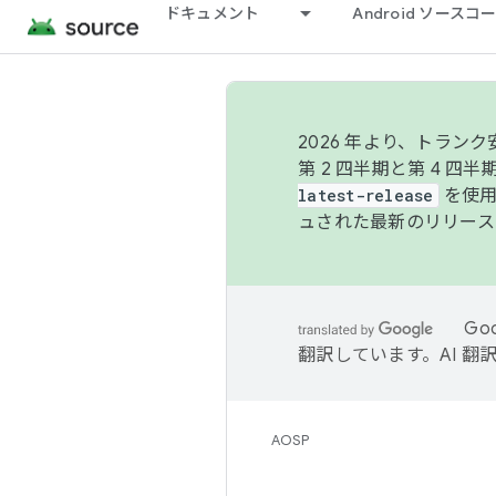
ドキュメント
Android ソース
2026 年より、トラ
第 2 四半期と第 4 四
latest-release
を使用
ュされた最新のリリース
Go
翻訳しています。AI 
AOSP