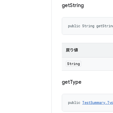
get
String
public String getStrin
戻り値
String
get
Type
public 
TestSummary.Ty