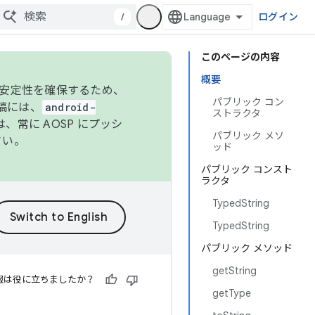
/
ログイン
このページの内容
概要
の安定性を確保するため、
パブリック コン
投稿には、
android-
ストラクタ
、常に AOSP にプッシ
パブリック メソ
さい。
ッド
パブリック コンスト
ラクタ
TypedString
TypedString
パブリック メソッド
getString
報は役に立ちましたか？
getType