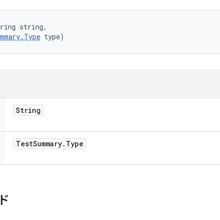
ring string, 

mmary.Type
 type)
String
Test
Summary
.
Type
ド