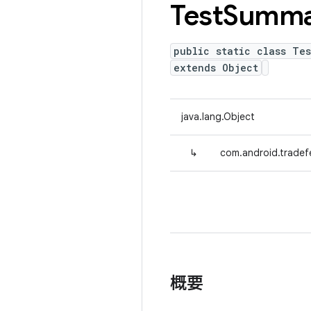
Test
Summa
public static class Te
extends Object
java.lang.Object
↳
com.android.tradef
概要