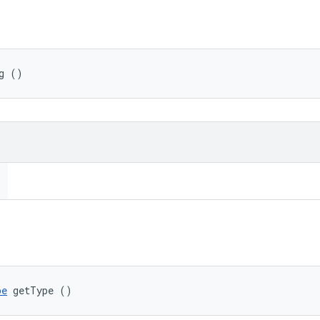
g ()
pe
 getType ()