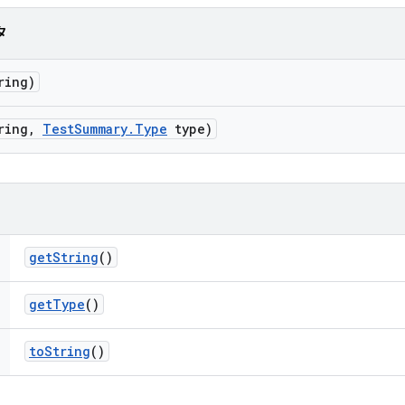
タ
ring)
ring
,
Test
Summary
.
Type
type)
get
String
()
get
Type
()
to
String
()