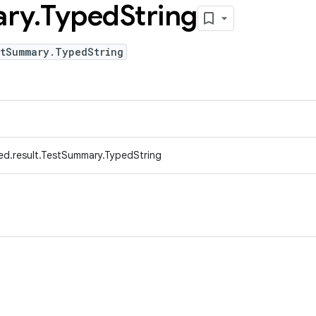
ry
.
Typed
String
stSummary.TypedString
ed.result.TestSummary.TypedString