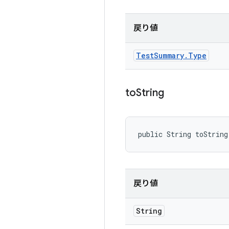
戻り値
Test
Summary
.
Type
to
String
public String toString
戻り値
String