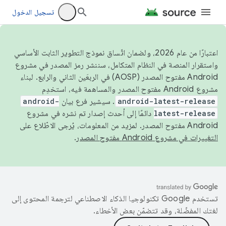
تسجيل الدخول
اعتبارًا من عام 2026، ولضمان اتّساق نموذج التطوير الثابت الأساسي
واستقرار المنصة في النظام المتكامل، سننشر رمز المصدر في مشروع
Android مفتوح المصدر (AOSP) في الربعَين الثاني والرابع. لبناء
مشروع Android مفتوح المصدر والمساهمة فيه، استخدِم
android-latest-release
. سيشير فرع بيان
android-
latest-release
دائمًا إلى أحدث إصدار تم نشره في مشروع
Android مفتوح المصدر. لمزيد من المعلومات، يُرجى الاطّلاع على
التغييرات في مشروع Android مفتوح المصدر
.
تستخدم Google تكنولوجيا الذكاء الاصطناعي لترجمة المحتوى إلى
لغتك المفضّلة، وقد تتضمّن بعض الأخطاء.