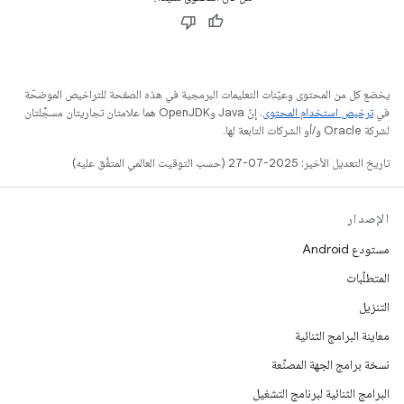
يخضع كل من المحتوى وعيّنات التعليمات البرمجية في هذه الصفحة للتراخيص الموضحّة
في
ترخيص استخدام المحتوى
. إنّ Java وOpenJDK هما علامتان تجاريتان مسجَّلتان
لشركة Oracle و/أو الشركات التابعة لها.
تاريخ التعديل الأخير: 2025-07-27 (حسب التوقيت العالمي المتفَّق عليه)
الإصدار
مستودع Android
المتطلّبات
التنزيل
معاينة البرامج الثنائية
نسخة برامج الجهة المصنِّعة
البرامج الثنائية لبرنامج التشغيل