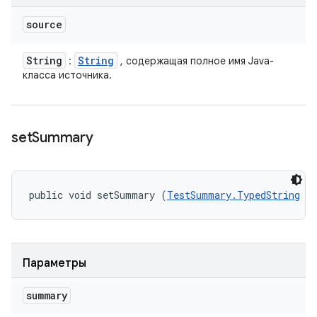
source
String
String
:
, содержащая полное имя Java-
класса источника.
set
Summary
public void setSummary (
TestSummary.TypedString
 s
Параметры
summary