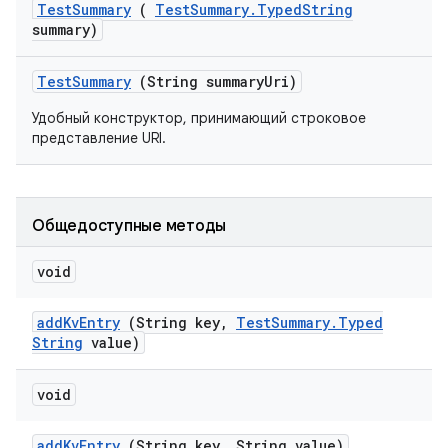
Test
Summary
(
Test
Summary
.
Typed
String
summary)
Test
Summary
(String summary
Uri)
Удобный конструктор, принимающий строковое
представление URI.
Общедоступные методы
void
add
Kv
Entry
(String key
,
Test
Summary
.
Typed
String
value)
void
add
Kv
Entry
(String key
,
String value)