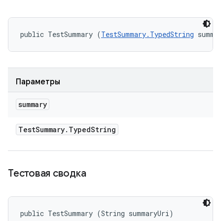
public TestSummary (
TestSummary.TypedString
 summa
Параметры
summary
Test
Summary
.
Typed
String
Тестовая сводка
public TestSummary (String summaryUri)