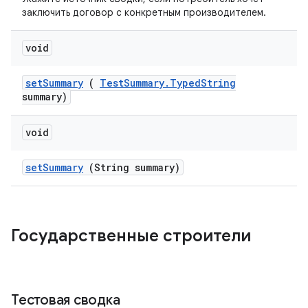
заключить договор с конкретным производителем.
void
set
Summary
(
Test
Summary
.
Typed
String
summary)
void
set
Summary
(String summary)
Государственные строители
Тестовая сводка