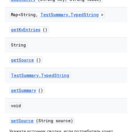
Map<String
,
Test
Summary
.
Typed
String
>
get
Kv
Entries
()
String
get
Source
()
Test
Summary
.
Typed
String
get
Summary
()
void
set
Source
(String source)
Укажите источник сводки, если потребитель хочет