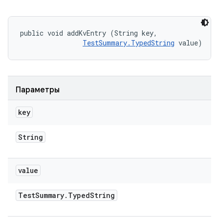
public void addKvEntry (String key, 

TestSummary.TypedString
 value)
Параметры
key
String
value
Test
Summary
.
Typed
String