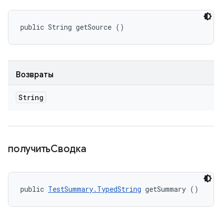
public String getSource ()
Возвраты
String
получитьСводка
public 
TestSummary.TypedString
 getSummary ()