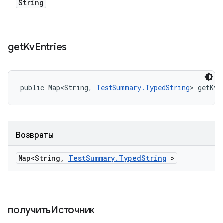
String
get
Kv
Entries
public Map<String, 
TestSummary.TypedString
> getKvE
Возвраты
Map<String
,
Test
Summary
.
Typed
String
>
получитьИсточник