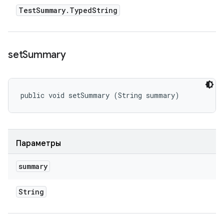
Test
Summary
.
Typed
String
set
Summary
public void setSummary (String summary)
Параметры
summary
String