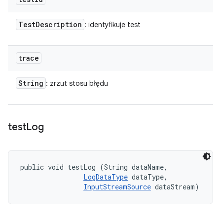
Test
Description
: identyfikuje test
trace
String
: zrzut stosu błędu
test
Log
public void testLog (String dataName, 

LogDataType
 dataType, 

InputStreamSource
 dataStream)