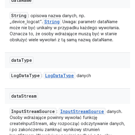
data
Name
String
: opisowa nazwa danych, np.
String
„device_logcat”.
Uwaga: parametr dataName
może nie być unikalny w przypadku każdego wywołania.
Oznacza to, że osoby wdrażające muszą być w stanie
obsłużyć wiele wywołań z tą samą nazwą dataName.
data
Type
Log
Data
Type
Log
Data
Type
:
danych
data
Stream
Input
Stream
Source
Input
Stream
Source
:
danych.
Osoby wdrażające powinny wywołać funkcję
createInputStream, aby rozpocząć odczytywanie danych,
i po zakończeniu zamknąć wynikowy strumień