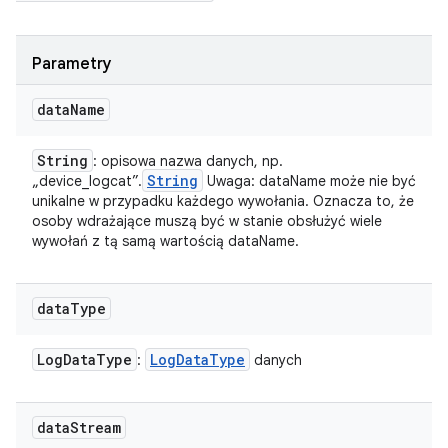
Parametry
data
Name
String
: opisowa nazwa danych, np.
String
„device_logcat”.
Uwaga: dataName może nie być
unikalne w przypadku każdego wywołania. Oznacza to, że
osoby wdrażające muszą być w stanie obsłużyć wiele
wywołań z tą samą wartością dataName.
data
Type
Log
Data
Type
Log
Data
Type
:
danych
data
Stream