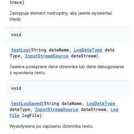
trace)
Zastępuje element nadrzędny, aby jawnie wyświetlać
błędy.
void
test
Log
(String data
Name
,
Log
Data
Type
data
Type
,
Input
Stream
Source
data
Stream)
Zawiera powiązane dane dziennika lub dane debugowania
z wywołania testu.
void
test
Log
Saved
(String data
Name
,
Log
Data
Type
data
Type
,
Input
Stream
Source
data
Stream
,
Log
File
log
File)
Wywoływana po zapisaniu dziennika testu.