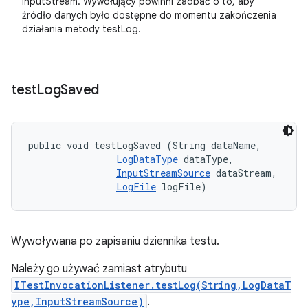
InputStream. Wywołujący powinni zadbać o to, aby
źródło danych było dostępne do momentu zakończenia
działania metody testLog.
test
Log
Saved
public void testLogSaved (String dataName, 

LogDataType
 dataType, 

InputStreamSource
 dataStream, 

LogFile
 logFile)
Wywoływana po zapisaniu dziennika testu.
Należy go używać zamiast atrybutu
ITestInvocationListener.testLog(String,LogDataT
ype,InputStreamSource)
.