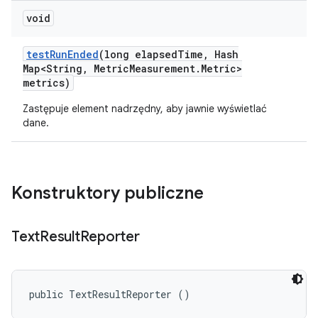
void
test
Run
Ended
(long elapsed
Time
,
Hash
Map<String
,
Metric
Measurement
.
Metric>
metrics)
Zastępuje element nadrzędny, aby jawnie wyświetlać
dane.
Konstruktory publiczne
Text
Result
Reporter
public TextResultReporter ()