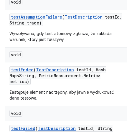
void
test
Assumption
Failure
(
Test
Description
test
Id
,
String trace)
Wywoływana, gdy test atomowy zgłasza, że zakłada
warunek, który jest fałszywy
void
test
Ended
(
Test
Description
test
Id
,
Hash
Map<String
,
Metric
Measurement
.
Metric>
metrics)
Zastępuje element nadrzędny, aby jawnie wydrukować
dane testowe.
void
test
Failed
(
Test
Description
test
Id
,
String