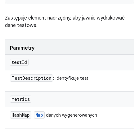
Zastępuje element nadrzędny, aby jawnie wydrukować
dane testowe.
Parametry
test
Id
Test
Description
: identyfikuje test
metrics
Hash
Map
Map
:
danych wygenerowanych