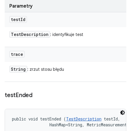
Parametry
test
Id
Test
Description
: identyfikuje test
trace
String
: zrzut stosu błędu
test
Ended
public void testEnded (
TestDescription
 testId, 

                HashMap<String, MetricMeasurement.