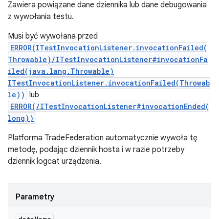
Zawiera powiązane dane dziennika lub dane debugowania
z wywołania testu.
Musi być wywołana przed
ERROR(ITestInvocationListener.invocationFailed(
Throwable)/ITestInvocationListener#invocationFa
iled(java.lang.Throwable)
ITestInvocationListener.invocationFailed(Throwab
le))
lub
ERROR(/ITestInvocationListener#invocationEnded(
long))
Platforma TradeFederation automatycznie wywoła tę
metodę, podając dziennik hosta i w razie potrzeby
dziennik logcat urządzenia.
Parametry