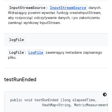
Input
Stream
Source
Input
Stream
Source
:
danych.
Wdrażający powinni wywołać funkcję createInputStream,
aby rozpocząć odczytywanie danych, i po zakończeniu
zamknąć wynikowy InputStream.
log
File
Log
File
Log
File
:
zawierający metadane zapisanego
pliku.
test
Run
Ended
public void testRunEnded (long elapsedTime, 

                HashMap<String, MetricMeasurement.