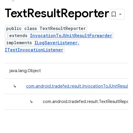
Text
Result
Reporter
public class TextResultReporter
extends
InvocationToJUnitResultForwarder
implements
ILogSaverListener
,
ITestInvocationListener
java.lang.Object
↳
com.android.tradefed.result.InvocationToJUnitResultF
↳
com.android.tradefed.result.TextResultReport