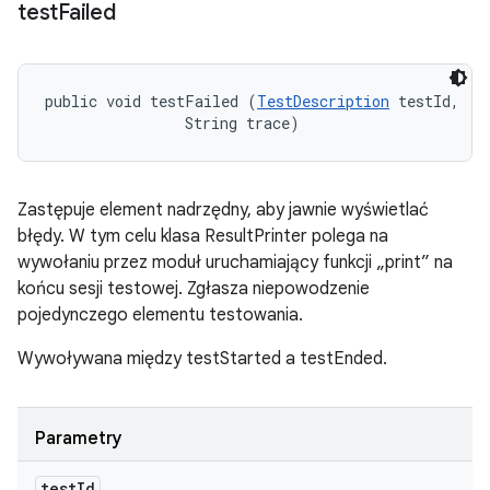
test
Failed
public void testFailed (
TestDescription
 testId, 

                String trace)
Zastępuje element nadrzędny, aby jawnie wyświetlać
błędy. W tym celu klasa ResultPrinter polega na
wywołaniu przez moduł uruchamiający funkcji „print” na
końcu sesji testowej. Zgłasza niepowodzenie
pojedynczego elementu testowania.
Wywoływana między testStarted a testEnded.
Parametry
test
Id