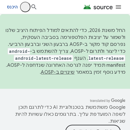
היכנס
החל משנת 2026, כדי להתאים למודל הפיתוח היציב שלנו
ולשמור על יציבות הפלטפורמה בסביבה העסקית,
נפרסם קוד מקור ב-AOSP ברבעון השני וברבעון הרביעי.
כדי ליצור ולתרום ל-AOSP, צריך להשתמש ב-
android-
latest-release
. הענף
android-latest-release
manifest תמיד יפנה לגרסה האחרונה שנדחפה ל-AOSP.
מידע נוסף זמין במאמר
שינויים ב-AOSP
.
‫Google משתמשת בטכנולוגיית AI כדי לתרגם תוכן
לשפה המועדפת עליך. בתרגומים כאלו עשויות להיות
שגיאות.