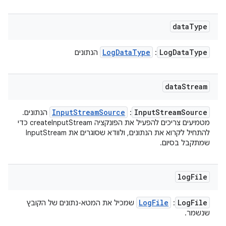
data
Type
Log
Data
Type
Log
Data
Type
:
הנתונים
data
Stream
Input
Stream
Source
Input
Stream
Source
:
הנתונים.
מטמיעים צריכים להפעיל את הפונקציה createInputStream כדי
להתחיל לקרוא את הנתונים, ולוודא שסוגרים את InputStream
שמתקבל בסיום.
log
File
Log
File
Log
File
:
שמכיל את המטא-נתונים של הקובץ
שנשמר.