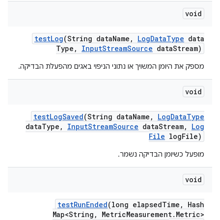
void
test
Log
(String data
Name
,
Log
Data
Type
data
Type
,
Input
Stream
Source
data
Stream)
מספק את היומן המשויך או נתוני הניפוי באגים מהפעלת הבדיקה.
void
test
Log
Saved
(String data
Name
,
Log
Data
Type
data
Type
,
Input
Stream
Source
data
Stream
,
Log
File
log
File)
מופעל כשיומן הבדיקה נשמר.
void
test
Run
Ended
(long elapsed
Time
,
Hash
Map<String
,
Metric
Measurement
.
Metric>