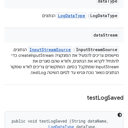
data
Type
Log
Data
Type
Log
Data
Type
:
הנתונים
data
Stream
Input
Stream
Source
Input
Stream
Source
:
הנתונים.
מיישמים צריכים להפעיל את הפונקציה createInputStream כדי
להתחיל לקרוא את הנתונים, ולוודא שהם סוגרים את
InputStream שמתקבל בסיום. המתקשרים צריכים לוודא שמקור
הנתונים נשאר נוכח ונגיש עד לסיום השיטה testLog.
test
Log
Saved
public void testLogSaved (String dataName, 

LogDataType
 dataType, 
