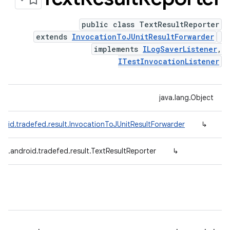
public class TextResultReporter
extends
InvocationToJUnitResultForwarder
implements
ILogSaverListener
,
ITestInvocationListener
java.lang.Object
roid.tradefed.result.InvocationToJUnitResultForwarder
↳
om.android.tradefed.result.TextResultReporter
↳