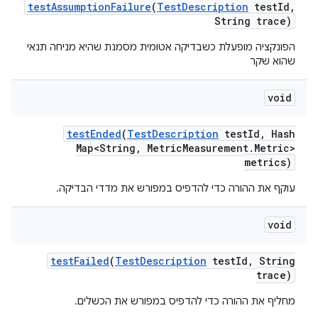
test
Assumption
Failure
(
Test
Description
test
Id
,
String trace)
הפונקציה מופעלת כשבדיקה אטומית מסמנת שהיא מניחה תנאי
שהוא שקר
void
test
Ended
(
Test
Description
test
Id
,
Hash
Map<String
,
Metric
Measurement
.
Metric>
metrics)
עוקף את ההורה כדי להדפיס במפורש את מדדי הבדיקה.
void
test
Failed
(
Test
Description
test
Id
,
String
trace)
מחליף את ההורה כדי להדפיס במפורש את הכשלים.