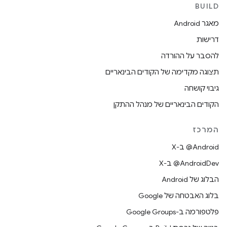
BUILD
מאגר Android
דרישות
להסבר על ההורדה
תצוגה מקדימה של הקודים הבינאריים
גיבוי קושחה
הקודים הבינאריים של מנהל ההתקן
המרכז
‫‎@Android ב-X
‫‎@AndroidDev ב-X
הבלוג של Android
בלוג האבטחה של Google
פלטפורמה ב-Google Groups