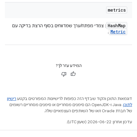
metrics
Hash
Map
: צמדי מפתח/ערך שמדווחים בסוף הרצת בדיקה עם
Metric
.
המידע עזר לך?
דוגמאות התוכן והקוד שבדף הזה כפופות לרישיונות המפורטים בקטע
רישיון
לתוכן
.‏ Java ו-OpenJDK הם סימנים מסחריים או סימנים מסחריים רשומים
של חברת Oracle ו/או של השותפים העצמאיים שלה.
עדכון אחרון: 2026-06-22 (שעון UTC).