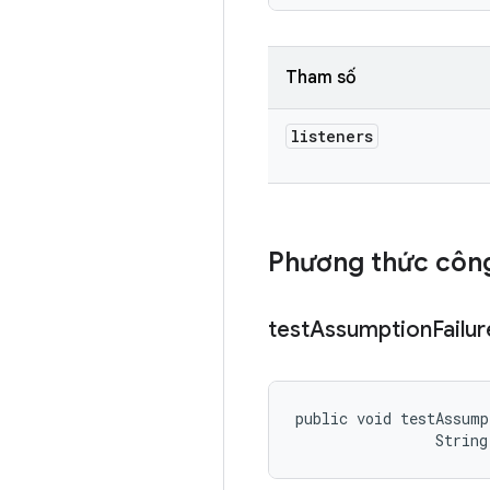
Tham số
listeners
Phương thức công
test
Assumption
Failur
public void testAssump
                String