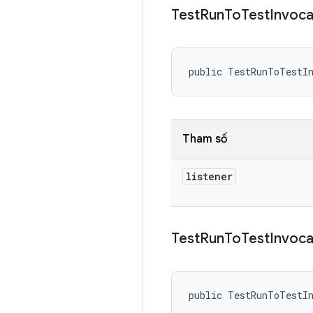
Test
Run
To
Test
Invoca
public TestRunToTestI
Tham số
listener
Test
Run
To
Test
Invoca
public TestRunToTestI