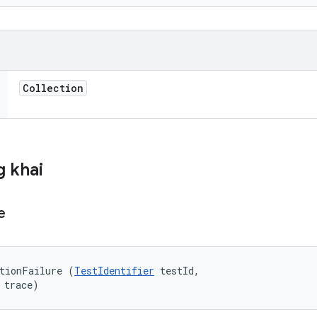
Collection
 khai
e
tionFailure (
TestIdentifier
 testId, 

 trace)