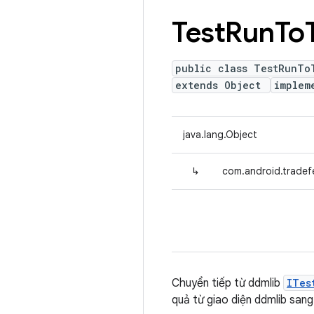
Test
Run
To
public class TestRunTo
extends Object
implem
java.lang.Object
↳
com.android.tradef
Chuyển tiếp từ ddmlib
ITes
quả từ giao diện ddmlib sang