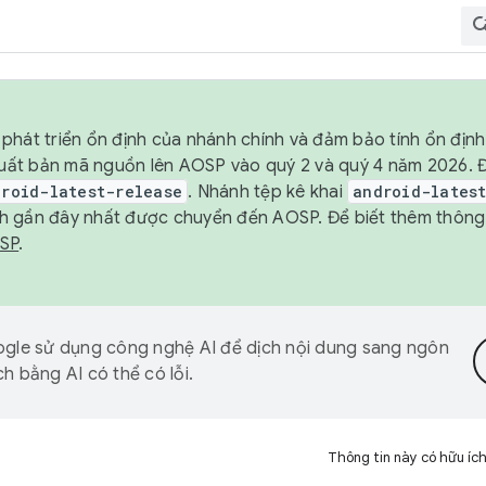
phát triển ổn định của nhánh chính và đảm bảo tính ổn địn
ẽ xuất bản mã nguồn lên AOSP vào quý 2 và quý 4 năm 2026.
droid-latest-release
. Nhánh tệp kê khai
android-lates
h gần đây nhất được chuyển đến AOSP. Để biết thêm thông t
OSP
.
gle sử dụng công nghệ AI để dịch nội dung sang ngôn
h bằng AI có thể có lỗi.
Thông tin này có hữu íc