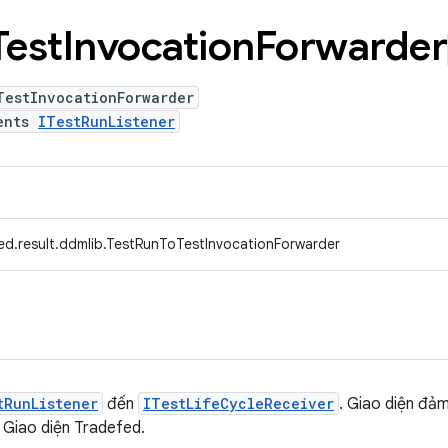
Test
Invocation
Forwarder
TestInvocationForwarder
ents
ITestRunListener
ed.result.ddmlib.TestRunToTestInvocationForwarder
tRunListener
đến
ITestLifeCycleReceiver
. Giao diện đả
 Giao diện Tradefed.