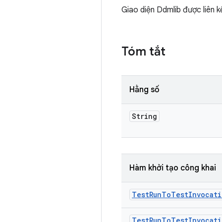
Giao diện Ddmlib được liên k
Tóm tắt
Hằng số
String
Hàm khởi tạo công khai
Test
Run
To
Test
Invocati
Test
Run
To
Test
Invocati