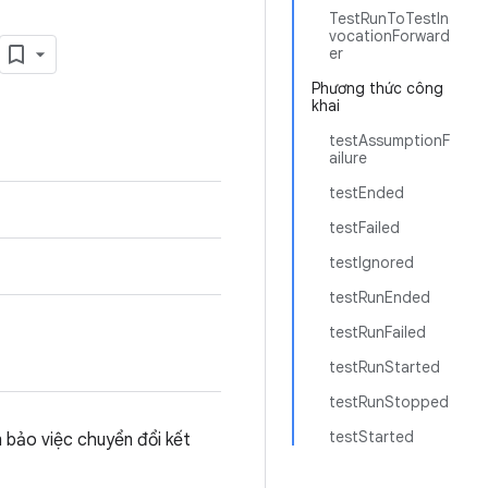
TestRunToTestIn
vocationForward
er
Phương thức công
khai
testAssumptionF
ailure
testEnded
testFailed
testIgnored
testRunEnded
testRunFailed
testRunStarted
testRunStopped
testStarted
m bảo việc chuyển đổi kết