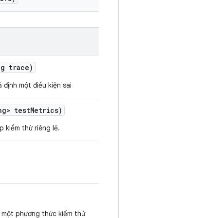
g trace)
 định một điều kiện sai
g> test
Metrics)
 kiểm thử riêng lẻ.
o một phương thức kiểm thử