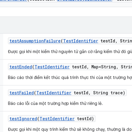
test
Assumption
Failure
(
Test
Identifier
test
Id
,
Strin
Được gọi khi một kiểm thử nguyên tử gắn cờ rằng kiểm thử đó giả
test
Ended
(
Test
Identifier
test
Id
,
Map<String
,
Strin
Báo cáo thời điểm kết thúc quá trình thực thi của một trường hợp
test
Failed
(
Test
Identifier
test
Id
,
String trace)
Báo cáo lỗi của một trường hợp kiểm thử riêng lẻ.
test
Ignored
(
Test
Identifier
test
Id)
Được gọi khi một quy trình kiểm thử sẽ không chạy, thường là d