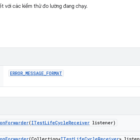
ết với các kiểm thử đo lường đang chạy.
ERROR
_
MESSAGE
_
FORMAT
on
Forwarder
(
ITest
Life
Cycle
Receiver
listener)
on
Forwarder
(Collection<
ITest
Life
Cycle
Receiver
> listen