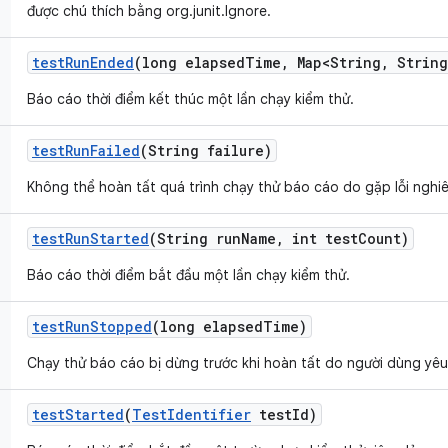
được chú thích bằng org.junit.Ignore.
test
Run
Ended
(long elapsed
Time
,
Map<String
,
String
Báo cáo thời điểm kết thúc một lần chạy kiểm thử.
test
Run
Failed
(String failure)
Không thể hoàn tất quá trình chạy thử báo cáo do gặp lỗi nghi
test
Run
Started
(String run
Name
,
int test
Count)
Báo cáo thời điểm bắt đầu một lần chạy kiểm thử.
test
Run
Stopped
(long elapsed
Time)
Chạy thử báo cáo bị dừng trước khi hoàn tất do người dùng yêu
test
Started
(
Test
Identifier
test
Id)