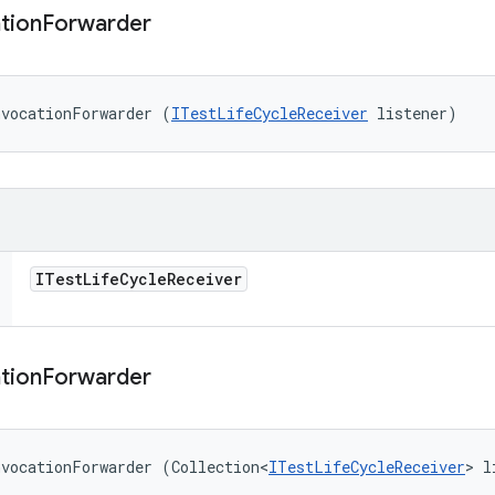
tion
Forwarder
nvocationForwarder (
ITestLifeCycleReceiver
 listener)
ITest
Life
Cycle
Receiver
tion
Forwarder
nvocationForwarder (Collection<
ITestLifeCycleReceiver
> l