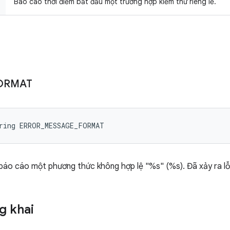
Báo cáo thời điểm bắt đầu một trường hợp kiểm thử riêng lẻ.
ORMAT
tring ERROR_MESSAGE_FORMAT
 báo cáo một phương thức không hợp lệ "%s" (%s). Đã xảy ra lỗi
g khai