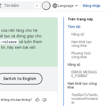
/
Đăng nhập
Trên trang này
Tóm tắt
h của nền tảng cho hệ
Hằng số
 Để tạo và đóng góp cho
t-release
sẽ luôn tham
Hàm khởi tạo
công khai
in, hãy xem bài viết
Phương thức
công khai
Hằng số
ERROR_MESSAG
E_FORMAT
Hàm khởi tạo công
khai
TestRunToTestIn
vocationForward
h không cho bạn không?
er