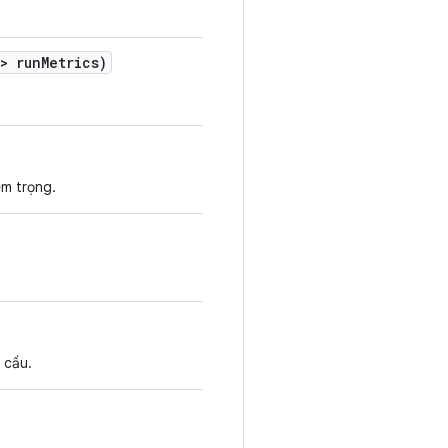
> run
Metrics)
êm trọng.
 cầu.