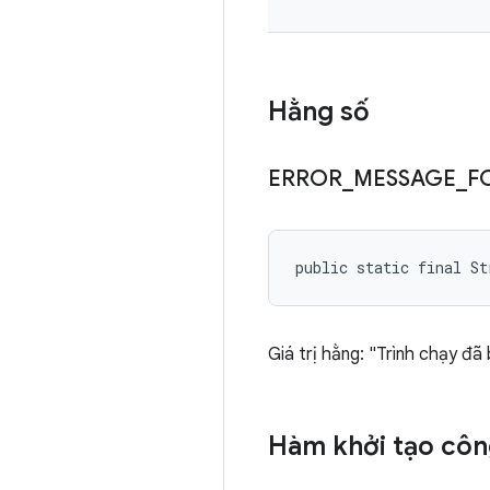
Hằng số
ERROR
_
MESSAGE
_
F
public static final S
Giá trị hằng: "Trình chạy đã
Hàm khởi tạo côn