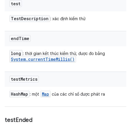
test
Test
Description
: xác định kiểm thử
end
Time
long
: thời gian kết thúc kiểm thử, được đo bằng
System
.
current
Time
Millis(
)
test
Metrics
Hash
Map
Map
: một
của các chỉ số được phát ra
test
Ended