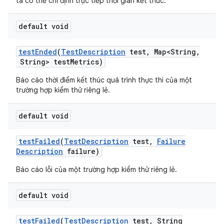
ta có thể chỉ định trực tiếp thời gian kết thúc.
default void
test
Ended
(
Test
Description
test
,
Map<String
,
String> test
Metrics)
Báo cáo thời điểm kết thúc quá trình thực thi của một
trường hợp kiểm thử riêng lẻ.
default void
test
Failed
(
Test
Description
test
,
Failure
Description
failure)
Báo cáo lỗi của một trường hợp kiểm thử riêng lẻ.
default void
test
Failed
(
Test
Description
test
,
String