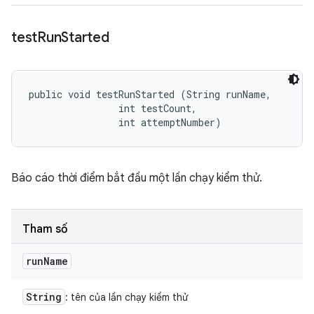
test
Run
Started
public void testRunStarted (String runName, 

                int testCount, 

                int attemptNumber)
Báo cáo thời điểm bắt đầu một lần chạy kiểm thử.
Tham số
run
Name
String
: tên của lần chạy kiểm thử