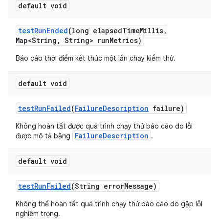
default void
test
Run
Ended
(long elapsed
Time
Millis
,
Map<String
,
String> run
Metrics)
Báo cáo thời điểm kết thúc một lần chạy kiểm thử.
default void
test
Run
Failed
(
Failure
Description
failure)
Không hoàn tất được quá trình chạy thử báo cáo do lỗi
FailureDescription
được mô tả bằng
.
default void
test
Run
Failed
(String error
Message)
Không thể hoàn tất quá trình chạy thử báo cáo do gặp lỗi
nghiêm trọng.