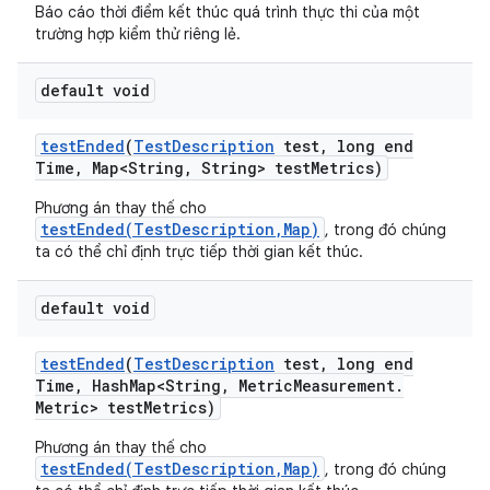
Báo cáo thời điểm kết thúc quá trình thực thi của một
trường hợp kiểm thử riêng lẻ.
default void
test
Ended
(
Test
Description
test
,
long end
Time
,
Map<String
,
String> test
Metrics)
Phương án thay thế cho
testEnded(TestDescription,Map)
, trong đó chúng
ta có thể chỉ định trực tiếp thời gian kết thúc.
default void
test
Ended
(
Test
Description
test
,
long end
Time
,
Hash
Map<String
,
Metric
Measurement
.
Metric> test
Metrics)
Phương án thay thế cho
testEnded(TestDescription,Map)
, trong đó chúng