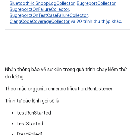
BluetoothHciSnoopLogCollector
,
BugreportCollector
,
BugreportzOnFailureCollector
,
BugreportzOnTestCaseFailureCollector
,
ClangCodeCoverageCollector
và 90 trình thu thập khác.
Nhận thông báo về sự kiện trong quá trình chạy kiểm thử
đo lường.
Theo mẫu org.junit.runner.notification.RunListener
Trình tự các lệnh gọi sẽ là:
testRunStarted
testStarted
[testFailed]