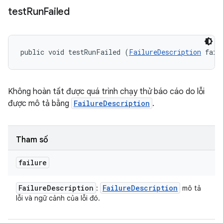
test
Run
Failed
public void testRunFailed (
FailureDescription
 fail
Không hoàn tất được quá trình chạy thử báo cáo do lỗi
được mô tả bằng
FailureDescription
.
Tham số
failure
Failure
Description
Failure
Description
:
mô tả
lỗi và ngữ cảnh của lỗi đó.