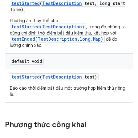
test
Started
(
Test
Description
test
,
long start
Time)
Phương án thay thế cho
testStarted(TestDescription)
, trong đó chúng ta
cũng chỉ định thời điểm bắt đầu kiểm thử, kết hợp với
testEnded(TestDescription,long,Map)
để đo
lường chính xác.
default void
test
Started
(
Test
Description
test)
Báo cáo thời điểm bắt đầu một trường hợp kiểm thử riêng
lẻ.
Phương thức công khai