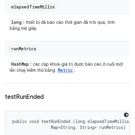
elapsed
Time
Millis
long
: thiết bị đã báo cáo thời gian đã trôi qua, tính
bằng mili giây
run
Metrics
Hash
Map
: các cặp khoá-giá trị được báo cáo ở cuối một
Metric
lần chạy kiểm thử bằng
.
test
Run
Ended
public void testRunEnded (long elapsedTimeMillis, 

                Map<String, String> runMetrics)