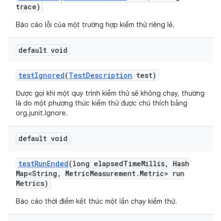
trace)
Báo cáo lỗi của một trường hợp kiểm thử riêng lẻ.
default void
test
Ignored
(
Test
Description
test)
Được gọi khi một quy trình kiểm thử sẽ không chạy, thường
là do một phương thức kiểm thử được chú thích bằng
org.junit.Ignore.
default void
test
Run
Ended
(long elapsed
Time
Millis
,
Hash
Map<String
,
Metric
Measurement
.
Metric> run
Metrics)
Báo cáo thời điểm kết thúc một lần chạy kiểm thử.