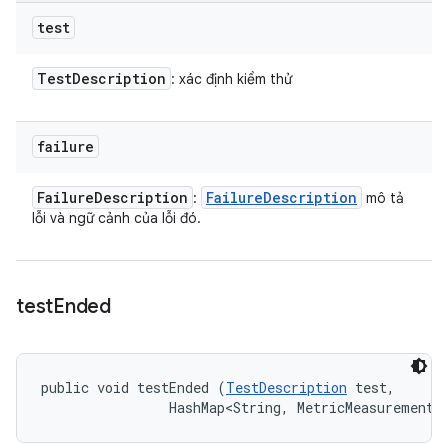
test
Test
Description
: xác định kiểm thử
failure
Failure
Description
Failure
Description
:
mô tả
lỗi và ngữ cảnh của lỗi đó.
test
Ended
public void testEnded (
TestDescription
 test, 

                HashMap<String, MetricMeasurement.