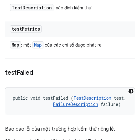
Test
Description
: xác định kiểm thử
test
Metrics
Map
Map
: một
của các chỉ số được phát ra
test
Failed
public void testFailed (
TestDescription
 test, 

FailureDescription
 failure)
Báo cáo lỗi của một trường hợp kiểm thử riêng lẻ.