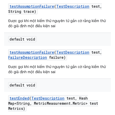
test
Assumption
Failure
(
Test
Description
test
,
String trace)
Được gọi khi một kiểm thử nguyên tử gắn cờ rằng kiểm thử
đó giả định một điều kiện sai
default void
test
Assumption
Failure
(
Test
Description
test
,
Failure
Description
failure)
Được gọi khi một kiểm thử nguyên tử gắn cờ rằng kiểm thử
đó giả định một điều kiện sai
default void
test
Ended
(
Test
Description
test
,
Hash
Map<String
,
Metric
Measurement
.
Metric> test
Metrics)