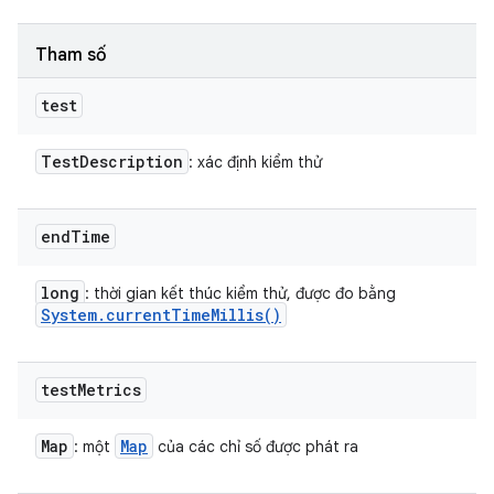
Tham số
test
Test
Description
: xác định kiểm thử
end
Time
long
: thời gian kết thúc kiểm thử, được đo bằng
System
.
current
Time
Millis(
)
test
Metrics
Map
Map
: một
của các chỉ số được phát ra