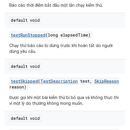
Báo cáo thời điểm bắt đầu một lần chạy kiểm thử.
default void
test
Run
Stopped
(long elapsed
Time)
Chạy thử báo cáo bị dừng trước khi hoàn tất do người
dùng yêu cầu.
default void
test
Skipped
(
Test
Description
test
,
Skip
Reason
reason)
Được gọi khi một bài kiểm thử bị bỏ qua và không thực thi
vì một lý do thường không mong muốn.
default void