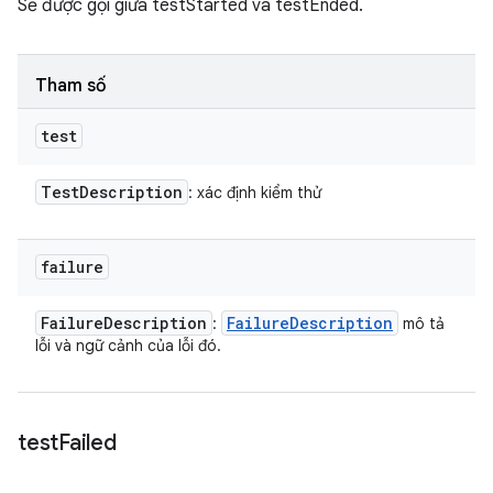
Sẽ được gọi giữa testStarted và testEnded.
Tham số
test
Test
Description
: xác định kiểm thử
failure
Failure
Description
Failure
Description
:
mô tả
lỗi và ngữ cảnh của lỗi đó.
test
Failed