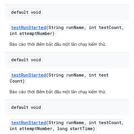
default void
test
Run
Started
(String run
Name
,
int test
Count
,
int attempt
Number)
Báo cáo thời điểm bắt đầu một lần chạy kiểm thử.
default void
test
Run
Started
(String run
Name
,
int test
Count)
Báo cáo thời điểm bắt đầu một lần chạy kiểm thử.
default void
test
Run
Started
(String run
Name
,
int test
Count
,
int attempt
Number
,
long start
Time)