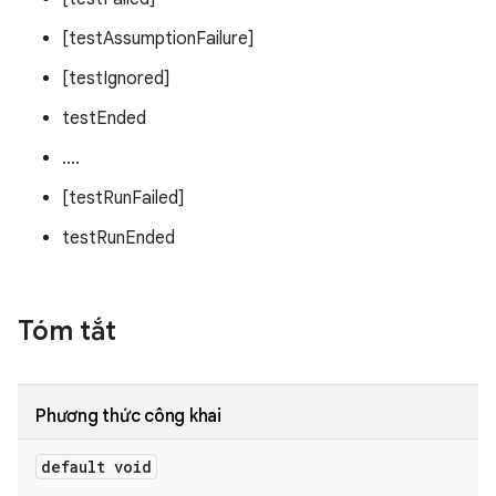
[testAssumptionFailure]
[testIgnored]
testEnded
....
[testRunFailed]
testRunEnded
Tóm tắt
Phương thức công khai
default void