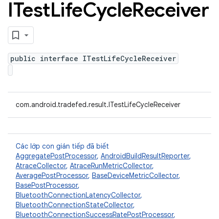
ITest
Life
Cycle
Receiver
public interface ITestLifeCycleReceiver
com.android.tradefed.result.ITestLifeCycleReceiver
Các lớp con gián tiếp đã biết
AggregatePostProcessor
,
AndroidBuildResultReporter
,
AtraceCollector
,
AtraceRunMetricCollector
,
AveragePostProcessor
,
BaseDeviceMetricCollector
,
BasePostProcessor
,
BluetoothConnectionLatencyCollector
,
BluetoothConnectionStateCollector
,
BluetoothConnectionSuccessRatePostProcessor
,