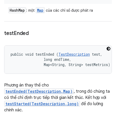
Hash
Map
Map
: một
của các chỉ số được phát ra
test
Ended
public void testEnded (
TestDescription
 test, 

                long endTime, 

                Map<String, String> testMetrics)
Phương án thay thế cho
testEnded(TestDescription,Map)
, trong đó chúng ta
có thể chỉ định trực tiếp thời gian kết thúc. Kết hợp với
testStarted(TestDescription,long)
để đo lường
chính xác.