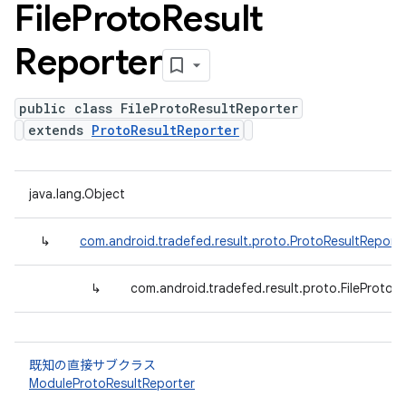
File
Proto
Result
Reporter
public class FileProtoResultReporter
extends
ProtoResultReporter
java.lang.Object
↳
com.android.tradefed.result.proto.ProtoResultReport
↳
com.android.tradefed.result.proto.FileProtoR
既知の直接サブクラス
ModuleProtoResultReporter