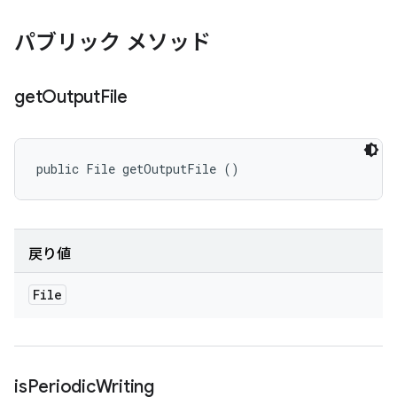
パブリック メソッド
get
Output
File
public File getOutputFile ()
戻り値
File
is
Periodic
Writing