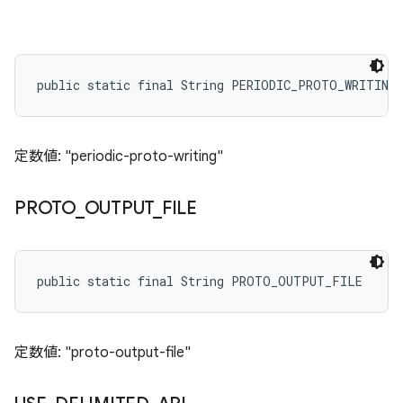
public static final String PERIODIC_PROTO_WRITING
定数値: "periodic-proto-writing"
PROTO
_
OUTPUT
_
FILE
public static final String PROTO_OUTPUT_FILE
定数値: "proto-output-file"