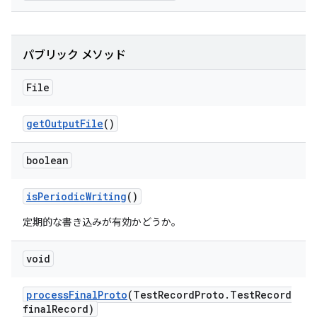
パブリック メソッド
File
get
Output
File
()
boolean
is
Periodic
Writing
()
定期的な書き込みが有効かどうか。
void
process
Final
Proto
(Test
Record
Proto
.
Test
Record
final
Record)