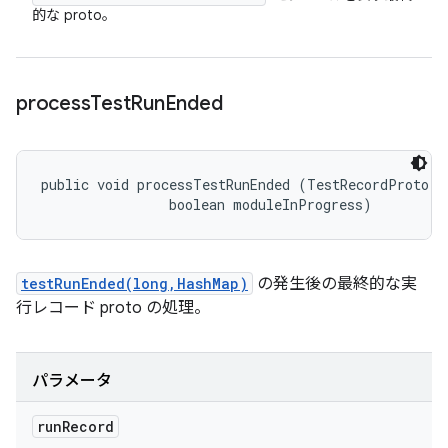
的な proto。
process
Test
Run
Ended
public void processTestRunEnded (TestRecordProto.Te
                boolean moduleInProgress)
testRunEnded(long,HashMap)
の発生後の最終的な実
行レコード proto の処理。
パラメータ
run
Record