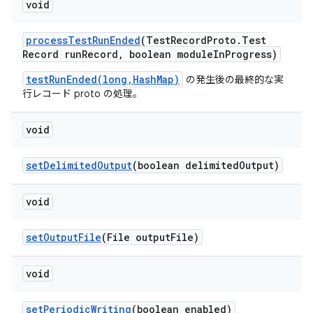
void
process
Test
Run
Ended
(Test
Record
Proto
.
Test
Record run
Record
,
boolean module
In
Progress)
testRunEnded(long,HashMap)
の発生後の最終的な実
行レコード proto の処理。
void
set
Delimited
Output
(boolean delimited
Output)
void
set
Output
File
(File output
File)
void
set
Periodic
Writing
(boolean enabled)