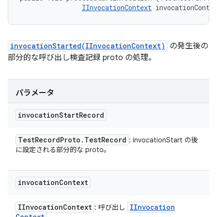
IInvocationContext
 invocationConte
invocationStarted(IInvocationContext)
の発生後の
部分的な呼び出し検査記録 proto の処理。
パラメータ
invocation
Start
Record
Test
Record
Proto
.
Test
Record
: invocationStart の後
に設定される部分的な proto。
invocation
Context
IInvocation
Context
IInvocation
: 呼び出し
Context