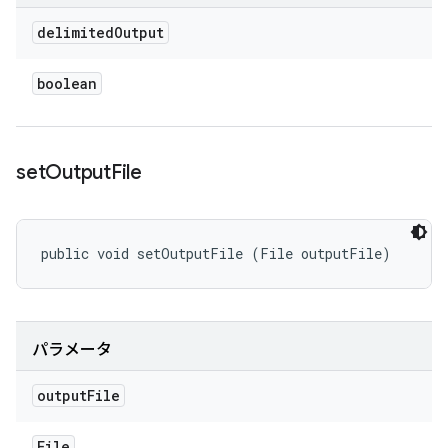
delimited
Output
boolean
set
Output
File
public void setOutputFile (File outputFile)
パラメータ
output
File
File