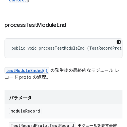
。
process
Test
Module
End
public void processTestModuleEnd (TestRecordProto.
testModuleEnded()
の発生後の最終的なモジュール レ
コード proto の処理。
パラメータ
module
Record
Test
Record
Proto
.
Test
Record
: モジュールを表す最終