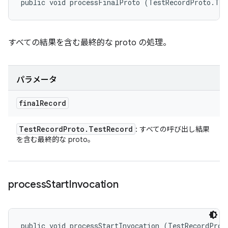
public void processFinalProto (TestRecordProto.Tes
すべての結果を含む最終的な proto の処理。
パラメータ
final
Record
Test
Record
Proto
.
Test
Record
: すべての呼び出し結果
を含む最終的な proto。
process
Start
Invocation
public void processStartInvocation (TestRecordProto