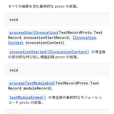
すべての結果を含む最終的な proto の処理。
void
process
Start
Invocation
(Test
Record
Proto
.
Test
Record invocation
Start
Record
,
IInvocation
Context
invocation
Context)
invocationStarted(IInvocationContext)
の発生後
の部分的な呼び出し検査記録 proto の処理。
void
process
Test
Module
End
(Test
Record
Proto
.
Test
Record module
Record)
testModuleEnded()
の発生後の最終的なモジュール レ
コード proto の処理。