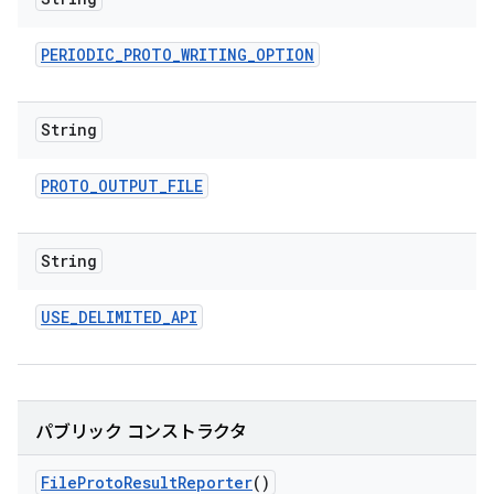
PERIODIC
_
PROTO
_
WRITING
_
OPTION
String
PROTO
_
OUTPUT
_
FILE
String
USE
_
DELIMITED
_
API
パブリック コンストラクタ
File
Proto
Result
Reporter
()