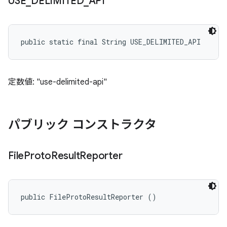
USE
_
DELIMITED
_
API
public static final String USE_DELIMITED_API
定数値: "use-delimited-api"
パブリック コンストラクタ
File
Proto
Result
Reporter
public FileProtoResultReporter ()