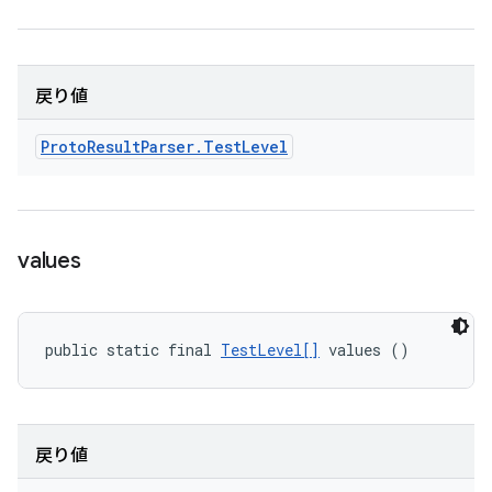
戻り値
Proto
Result
Parser
.
Test
Level
values
public static final 
TestLevel[]
 values ()
戻り値