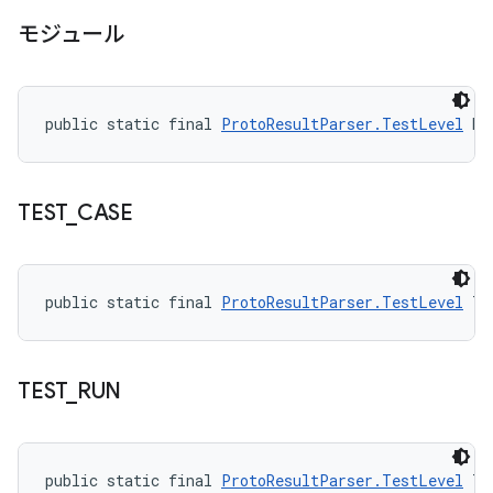
モジュール
public static final 
ProtoResultParser.TestLevel
 MO
TEST
_
CASE
public static final 
ProtoResultParser.TestLevel
 TE
TEST
_
RUN
public static final 
ProtoResultParser.TestLevel
 TE