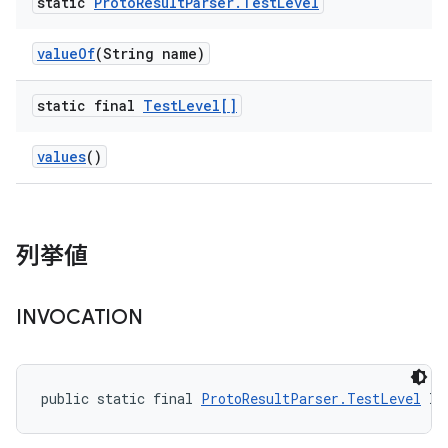
static
Proto
Result
Parser
.
Test
Level
value
Of
(String name)
static final
Test
Level[]
values
()
列挙値
INVOCATION
public static final 
ProtoResultParser.TestLevel
 IN