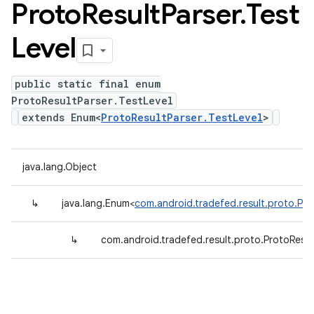
Proto
Result
Parser
.
Test
Level
public static final enum
ProtoResultParser.TestLevel
extends Enum<
ProtoResultParser.TestLevel
>
java.lang.Object
↳
java.lang.Enum<
com.android.tradefed.result.proto.Pro
↳
com.android.tradefed.result.proto.ProtoResul