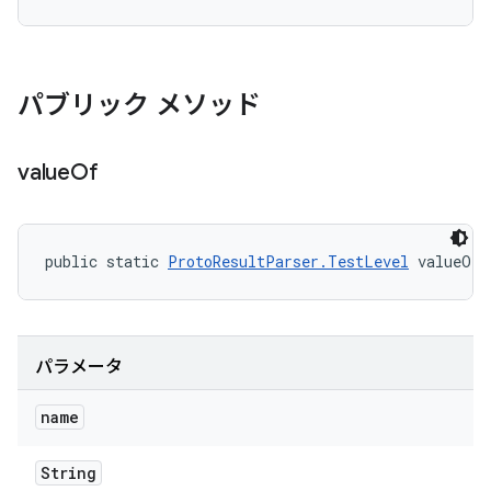
パブリック メソッド
value
Of
public static 
ProtoResultParser.TestLevel
 valueOf 
パラメータ
name
String