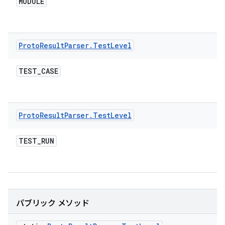
MODULE
Proto
Result
Parser
.
Test
Level
TEST
_
CASE
Proto
Result
Parser
.
Test
Level
TEST
_
RUN
パブリック メソッド