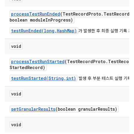
process
Test
Run
Ended
(Test
Record
Proto
.
Test
Record 
boolean module
In
Progress)
testRunEnded(long,HashMap)
가 발생한 후 최종 실행 기록 
void
process
Test
Run
Started
(Test
Record
Proto
.
Test
Record
Started
Record)
testRunStarted(String,int)
발생 후 부분 테스트 실행 기록
void
set
Granular
Results
(boolean granular
Results)
void