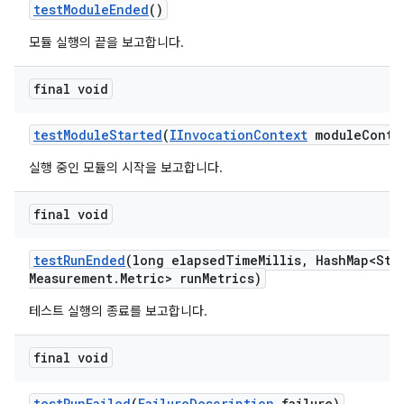
test
Module
Ended
()
모듈 실행의 끝을 보고합니다.
final void
test
Module
Started
(
IInvocation
Context
module
Conte
실행 중인 모듈의 시작을 보고합니다.
final void
test
Run
Ended
(long elapsed
Time
Millis
,
Hash
Map<Str
Measurement
.
Metric> run
Metrics)
테스트 실행의 종료를 보고합니다.
final void
test
Run
Failed
(
Failure
Description
failure)