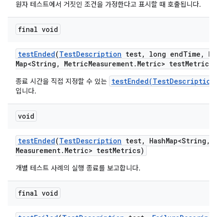
원자 테스트에서 거짓인 조건을 가정한다고 표시할 때 호출됩니다.
final void
test
Ended
(
Test
Description
test
,
long end
Time
,
Ha
Map<String
,
Metric
Measurement
.
Metric> test
Metrics)
testEnded(TestDescription
종료 시간을 직접 지정할 수 있는
입니다.
void
test
Ended
(
Test
Description
test
,
Hash
Map<String
,
M
Measurement
.
Metric> test
Metrics)
개별 테스트 사례의 실행 종료를 보고합니다.
final void