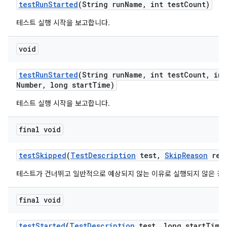
test
Run
Started
(String run
Name
,
int test
Count)
테스트 실행 시작을 보고합니다.
void
test
Run
Started
(String run
Name
,
int test
Count
,
int
Number
,
long start
Time)
테스트 실행 시작을 보고합니다.
final void
test
Skipped
(
Test
Description
test
,
Skip
Reason
rea
테스트가 건너뛰고 일반적으로 예상되지 않는 이유로 실행되지 않은 경
final void
test
Started
(
Test
Description
test
,
long start
Time