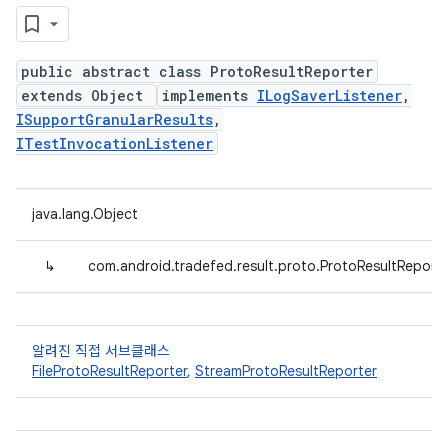
public abstract class ProtoResultReporter
extends Object
implements
ILogSaverListener
,
ISupportGranularResults
,
ITestInvocationListener
java.lang.Object
↳
com.android.tradefed.result.proto.ProtoResultReport
알려진 직접 서브클래스
FileProtoResultReporter
,
StreamProtoResultReporter