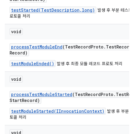
testStarted(TestDescription,long)
발생 후 부분 테스트 
로토콜 처리
void
process
Test
Module
End
(Test
Record
Proto
.
Test
Record
Record)
testModuleEnded()
발생 후 최종 모듈 레코드 프로토 처리
void
process
Test
Module
Started
(Test
Record
Proto
.
Test
Rec
Start
Record)
testModuleStarted(IInvocationContext)
발생 후 부분 
토콜 처리
void