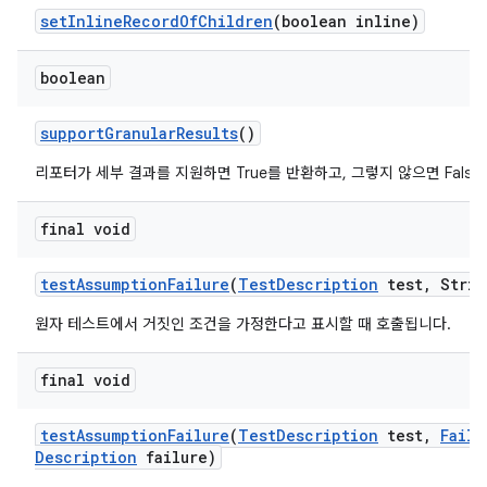
set
Inline
Record
Of
Children
(boolean inline)
boolean
support
Granular
Results
()
리포터가 세부 결과를 지원하면 True를 반환하고, 그렇지 않으면 Fals
final void
test
Assumption
Failure
(
Test
Description
test
,
Strin
원자 테스트에서 거짓인 조건을 가정한다고 표시할 때 호출됩니다.
final void
test
Assumption
Failure
(
Test
Description
test
,
Failu
Description
failure)