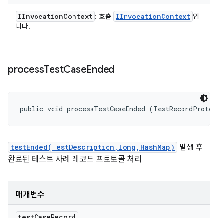
IInvocation
Context
IInvocation
Context
: 호출
입
니다.
process
Test
Case
Ended
public void processTestCaseEnded (TestRecordProto.
testEnded(TestDescription,long,HashMap)
발생 후
완료된 테스트 사례 레코드 프로토콜 처리
매개변수
test
Case
Record