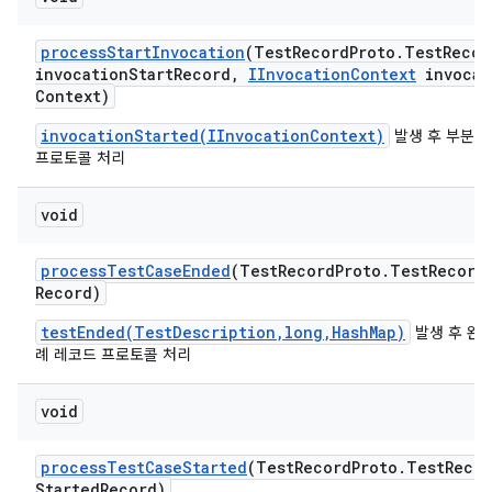
process
Start
Invocation
(Test
Record
Proto
.
Test
Recor
invocation
Start
Record
,
IInvocation
Context
invocat
Context)
invocationStarted(IInvocationContext)
발생 후 부분 
프로토콜 처리
void
process
Test
Case
Ended
(Test
Record
Proto
.
Test
Record
Record)
testEnded(TestDescription,long,HashMap)
발생 후 완
례 레코드 프로토콜 처리
void
process
Test
Case
Started
(Test
Record
Proto
.
Test
Recor
Started
Record)