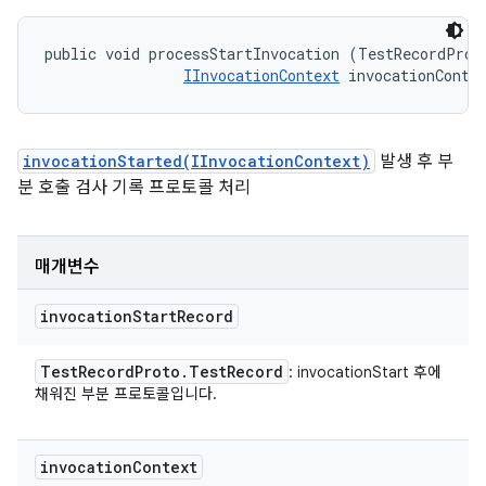
public void processStartInvocation (TestRecordProto
IInvocationContext
 invocationConte
invocationStarted(IInvocationContext)
발생 후 부
분 호출 검사 기록 프로토콜 처리
매개변수
invocation
Start
Record
Test
Record
Proto
.
Test
Record
: invocationStart 후에
채워진 부분 프로토콜입니다.
invocation
Context