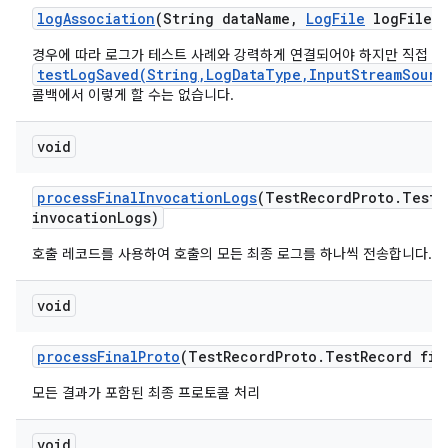
log
Association
(String data
Name
,
Log
File
log
File)
경우에 따라 로그가 테스트 사례와 강력하게 연결되어야 하지만 직접
testLogSaved(String,LogDataType,InputStreamSourc
콜백에서 이렇게 할 수는 없습니다.
void
process
Final
Invocation
Logs
(Test
Record
Proto
.
Test
R
invocation
Logs)
호출 레코드를 사용하여 호출의 모든 최종 로그를 하나씩 전송합니다.
void
process
Final
Proto
(Test
Record
Proto
.
Test
Record fin
모든 결과가 포함된 최종 프로토콜 처리
void