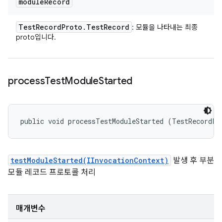
module
Record
Test
Record
Proto
.
Test
Record
: 모듈을 나타내는 최종
proto입니다.
process
Test
Module
Started
public void processTestModuleStarted (TestRecordPr
testModuleStarted(IInvocationContext)
발생 후 부분
모듈 레코드 프로토콜 처리
매개변수