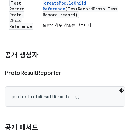
Test
create
Module
Child
Record
Reference
(Test
Record
Proto
.
Test
Proto
.
Record record)
Child
모듈의 하위 참조를 만듭니다.
Reference
공개 생성자
Proto
Result
Reporter
public ProtoResultReporter ()
공개 메서드