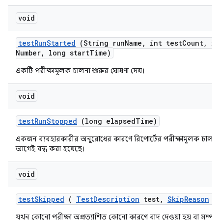
void
test
Run
Started
(String run
Name
,
int test
Count
,
in
Number
,
long start
Time)
একটি পরীক্ষামূলক চালনা শুরুর ঘোষণা দেয়।
void
test
Run
Stopped
(long elapsed
Time)
একজন ব্যবহারকারীর অনুরোধের কারণে রিপোর্টের পরীক্ষামূলক চালনা সম
আগেই বন্ধ করা হয়েছে।
void
test
Skipped
(
Test
Description
test
,
Skip
Reason
re
যখন কোনো পরীক্ষা অপ্রত্যাশিত কোনো কারণে বাদ দেওয়া হয় বা সম্পাদি