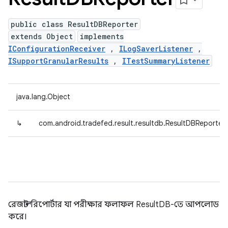
public class ResultDBReporter
extends Object
implements
IConfigurationReceiver
,
ILogSaverListener
,
ISupportGranularResults
,
ITestSummaryListener
java.lang.Object
↳
com.android.tradefed.result.resultdb.ResultDBReporter
রেজাল্ট রিপোর্টার যা পরীক্ষার ফলাফল ResultDB-তে আপলোড
করে।