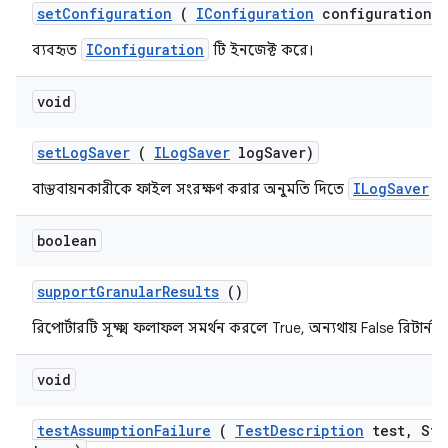
set
Configuration
(
IConfiguration
configuration)
IConfiguration
ব্যবহৃত
টি ইনজেক্ট করে।
void
set
Log
Saver
(
ILog
Saver
log
Saver)
ILogSaver
বাস্তবায়নকারীকে ফাইল সংরক্ষণ করার অনুমতি দিতে
স
boolean
support
Granular
Results
()
রিপোর্টারটি সূক্ষ্ম ফলাফল সমর্থন করলে True, অন্যথায় False রিটার্ন 
void
test
Assumption
Failure
(
Test
Description
test
,
Str