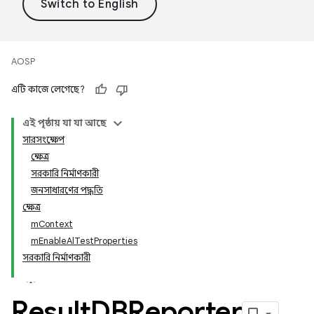
AOSP
এটি কাজে লেগেছে?
এই পৃষ্ঠায় যা যা আছে
সারসংক্ষেপ
ক্ষেত্র
সরকারি নির্মাণকারী
জনসাধারণের পদ্ধতি
ক্ষেত্র
mContext
mEnableAlTestProperties
সরকারি নির্মাণকারী
Result
DBReporter