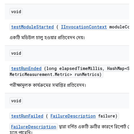
void
test
Module
Started
(
IInvocation
Context
module
Con
একটি মডিউল চালু হওয়ার প্রতিবেদন দেয়।
void
test
Run
Ended
(long elapsed
Time
Millis
,
Hash
Map<St
Metric
Measurement
.
Metric> run
Metrics)
পরীক্ষামূলক কার্যক্রমের সমাপ্তির প্রতিবেদন।
void
test
Run
Failed
(
Failure
Description
failure)
FailureDescription
দ্বারা বর্ণিত একটি ত্রুটির কারণে রিপোর্ট টেস্
হতে পারেনি।