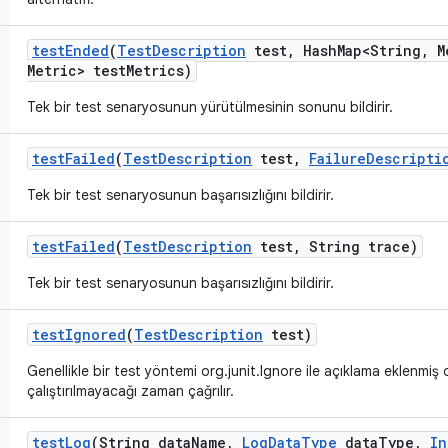
test
Ended
(
Test
Description
test
,
Hash
Map<String
,
M
Metric> test
Metrics)
Tek bir test senaryosunun yürütülmesinin sonunu bildirir.
test
Failed
(
Test
Description
test
,
Failure
Descripti
Tek bir test senaryosunun başarısızlığını bildirir.
test
Failed
(
Test
Description
test
,
String trace)
Tek bir test senaryosunun başarısızlığını bildirir.
test
Ignored
(
Test
Description
test)
Genellikle bir test yöntemi org.junit.Ignore ile açıklama eklenmiş
çalıştırılmayacağı zaman çağrılır.
test
Log
(String data
Name
,
Log
Data
Type
data
Type
,
In