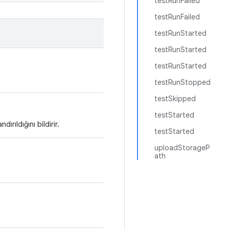
testRunFailed
testRunFailed
testRunStarted
testRunStarted
testRunStarted
testRunStopped
testSkipped
testStarted
rıldığını bildirir.
testStarted
uploadStorageP
ath