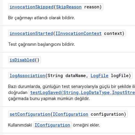
invocation
Skipped
(
Skip
Reason
reason)
Bir çağırmayı atlandı olarak bildirir.
invocation
Started
(
IInvocation
Context
context)
Test çağrısının başlangıcını bildirir.
is
Disabled
()
log
Association
(String data
Name
,
Log
File
log
File)
Bazı durumlarda, günlüğün test senaryolarıyla güçlü bir şekilde ili
testLogSaved(String,LogDataType,InputStre
doğrudan
çağırmada bunu yapmak mümkün değildir.
set
Configuration
(
IConfiguration
configuration)
IConfiguration
Kullanımdaki
örneğini ekler.