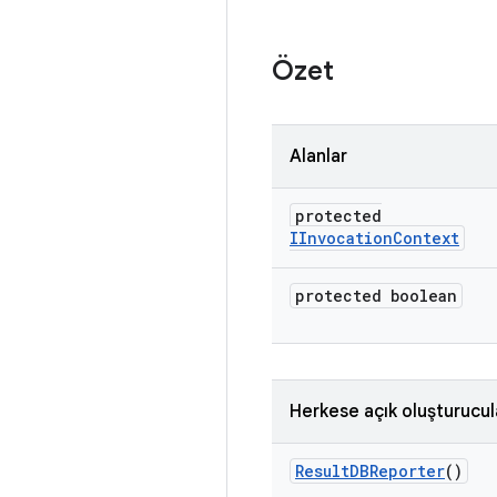
Özet
Alanlar
protected
IInvocation
Context
protected boolean
Herkese açık oluşturucul
Result
DBReporter
()