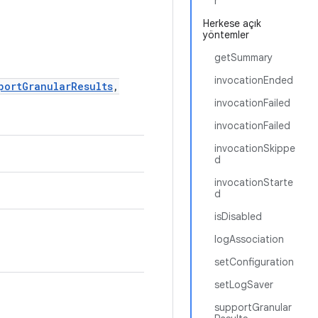
r
Herkese açık
yöntemler
getSummary
invocationEnded
portGranularResults
,
invocationFailed
invocationFailed
invocationSkippe
d
invocationStarte
d
isDisabled
logAssociation
setConfiguration
setLogSaver
supportGranular