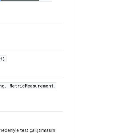
t)
ng
,
Metric
Measurement
.
nedeniyle test çalıştırmasını