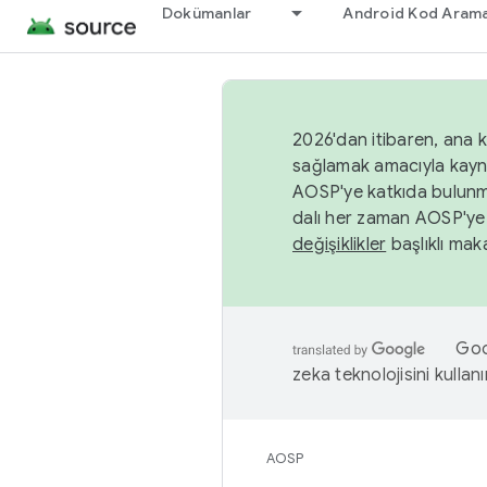
Dokümanlar
Android Kod Arama
2026'dan itibaren, ana k
sağlamak amacıyla kayn
AOSP'ye katkıda bulunm
dalı her zaman AOSP'ye 
değişiklikler
başlıklı maka
Goog
zeka teknolojisini kullanı
AOSP