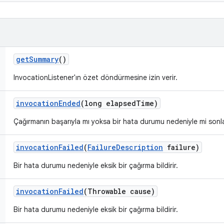
get
Summary
()
InvocationListener'ın özet döndürmesine izin verir.
invocation
Ended
(long elapsed
Time)
Çağırmanın başarıyla mı yoksa bir hata durumu nedeniyle mi sonlandı
invocation
Failed
(
Failure
Description
failure)
Bir hata durumu nedeniyle eksik bir çağırma bildirir.
invocation
Failed
(Throwable cause)
Bir hata durumu nedeniyle eksik bir çağırma bildirir.