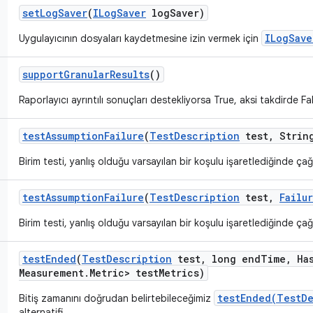
set
Log
Saver
(
ILog
Saver
log
Saver)
ILogSave
Uygulayıcının dosyaları kaydetmesine izin vermek için
support
Granular
Results
()
Raporlayıcı ayrıntılı sonuçları destekliyorsa True, aksi takdirde F
test
Assumption
Failure
(
Test
Description
test
,
String
Birim testi, yanlış olduğu varsayılan bir koşulu işaretlediğinde çağrı
test
Assumption
Failure
(
Test
Description
test
,
Failu
Birim testi, yanlış olduğu varsayılan bir koşulu işaretlediğinde çağrı
test
Ended
(
Test
Description
test
,
long end
Time
,
Ha
Measurement
.
Metric> test
Metrics)
testEnded(TestDe
Bitiş zamanını doğrudan belirtebileceğimiz
alternatifi.