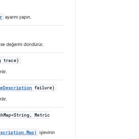
r
ayarını yapın.
alse değerini döndürür.
 trace)
lır.
re
Description
failure)
lır.
sh
Map<String
,
Metric
scription,Map)
işlevinin