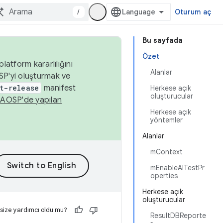
/
Oturum aç
Bu sayfada
Özet
latform kararlılığını
Alanlar
SP'yi oluşturmak ve
t-release
manifest
Herkese açık
oluşturucular
n
AOSP'de yapılan
Herkese açık
yöntemler
Alanlar
mContext
mEnableAlTestPr
operties
Herkese açık
oluşturucular
 size yardımcı oldu mu?
ResultDBReporte