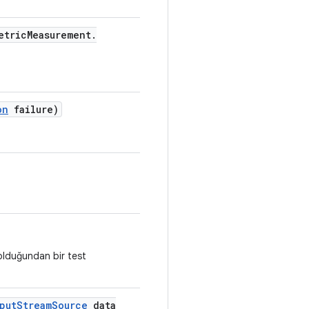
etric
Measurement
.
on
failure)
 olduğundan bir test
put
Stream
Source
data