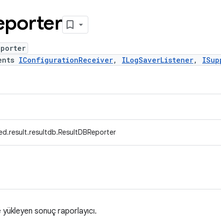
porter
eporter
ents
IConfigurationReceiver
,
ILogSaverListener
,
ISup
ed.result.resultdb.ResultDBReporter
 yükleyen sonuç raporlayıcı.