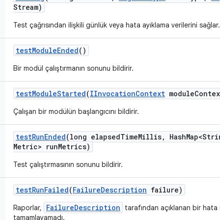
Stream)
Test çağrısından ilişkili günlük veya hata ayıklama verilerini sağlar.
test
Module
Ended
()
Bir modül çalıştırmanın sonunu bildirir.
test
Module
Started
(
IInvocation
Context
module
Contex
Çalışan bir modülün başlangıcını bildirir.
test
Run
Ended
(long elapsed
Time
Millis
,
Hash
Map<Stri
Metric> run
Metrics)
Test çalıştırmasının sonunu bildirir.
test
Run
Failed
(
Failure
Description
failure)
FailureDescription
Raporlar,
tarafından açıklanan bir hata 
tamamlayamadı.