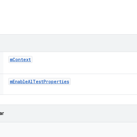
m
Context
m
Enable
Al
Test
Properties
ar