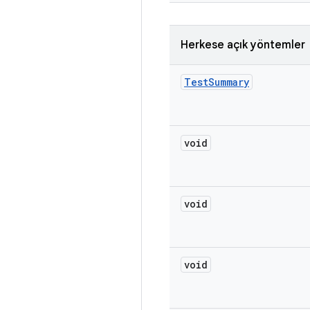
Herkese açık yöntemler
Test
Summary
void
void
void