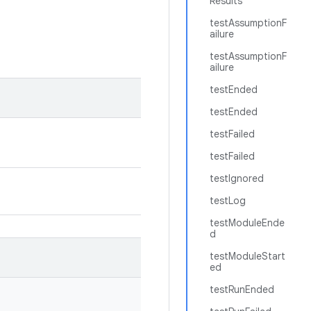
Results
testAssumptionF
ailure
testAssumptionF
ailure
testEnded
testEnded
testFailed
testFailed
testIgnored
testLog
testModuleEnde
d
testModuleStart
ed
testRunEnded