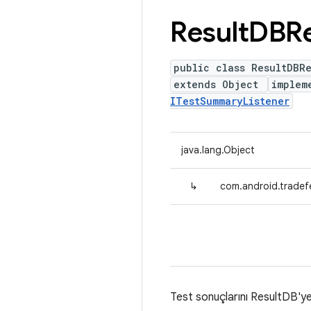
Result
DBRe
public class ResultDBR
extends Object
implem
ITestSummaryListener
java.lang.Object
↳
com.android.tradef
Test sonuçlarını ResultDB'ye