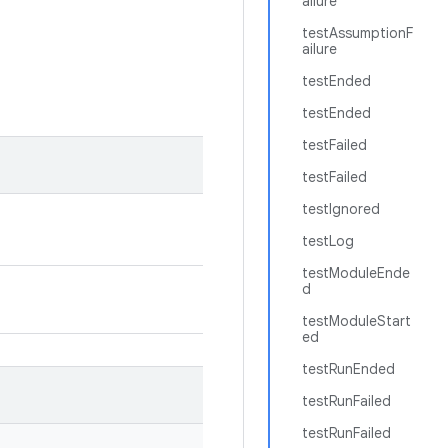
ailure
testAssumptionF
ailure
testEnded
testEnded
testFailed
testFailed
testIgnored
testLog
testModuleEnde
d
testModuleStart
ed
testRunEnded
testRunFailed
testRunFailed