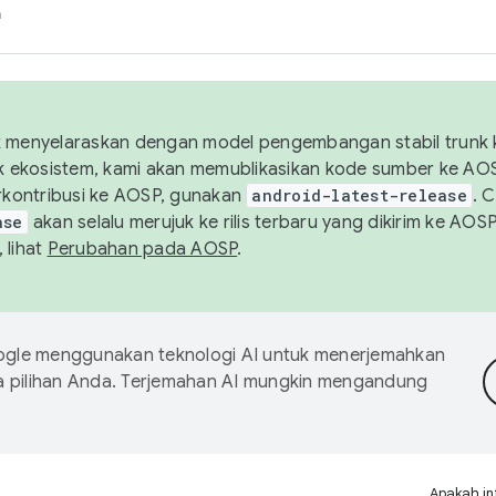
h
uk menyelaraskan dengan model pengembangan stabil trunk
tuk ekosistem, kami akan memublikasikan kode sumber ke A
kontribusi ke AOSP, gunakan
android-latest-release
. 
ase
akan selalu merujuk ke rilis terbaru yang dikirim ke AO
 lihat
Perubahan pada AOSP
.
gle menggunakan teknologi AI untuk menerjemahkan
a pilihan Anda. Terjemahan AI mungkin mengandung
Apakah in