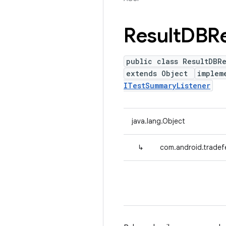
Result
DBRe
public class ResultDBR
extends Object
implem
ITestSummaryListener
java.lang.Object
↳
com.android.tradef