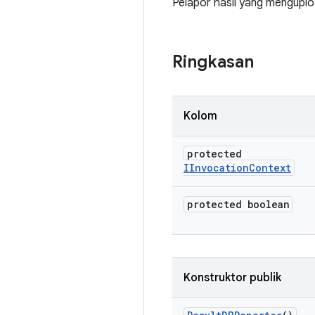
Pelapor hasil yang menguplo
Ringkasan
Kolom
protected
IInvocation
Context
protected boolean
Konstruktor publik