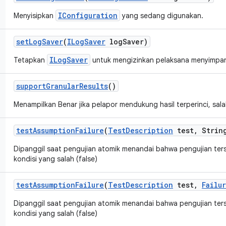
IConfiguration
Menyisipkan
yang sedang digunakan.
set
Log
Saver
(
ILog
Saver
log
Saver)
ILogSaver
Tetapkan
untuk mengizinkan pelaksana menyimpan 
support
Granular
Results
()
Menampilkan Benar jika pelapor mendukung hasil terperinci, salah
test
Assumption
Failure
(
Test
Description
test
,
String
Dipanggil saat pengujian atomik menandai bahwa pengujian te
kondisi yang salah (false)
test
Assumption
Failure
(
Test
Description
test
,
Failu
Dipanggil saat pengujian atomik menandai bahwa pengujian te
kondisi yang salah (false)