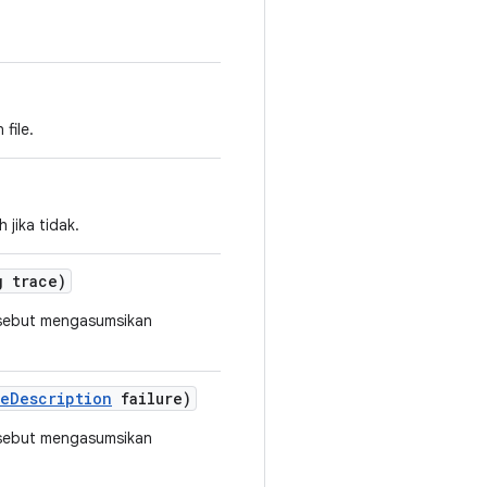
file.
 jika tidak.
 trace)
rsebut mengasumsikan
re
Description
failure)
rsebut mengasumsikan