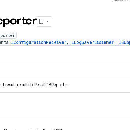
porter
eporter
ents
IConfigurationReceiver
,
ILogSaverListener
,
ISup
ed.result.resultdb.ResultDBReporter