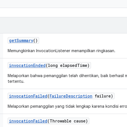
get
Summary
()
Memungkinkan InvocationListener menampilkan ringkasan.
invocation
Ended
(long elapsed
Time)
Melaporkan bahwa pemanggilan telah dihentikan, baik berhasil 
tertentu.
invocation
Failed
(
Failure
Description
failure)
Melaporkan pemanggilan yang tidak lengkap karena kondisi erro
invocation
Failed
(Throwable cause)