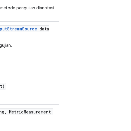
a metode pengujian dianotasi
put
Stream
Source
data
ujian.
t)
ng
,
Metric
Measurement
.