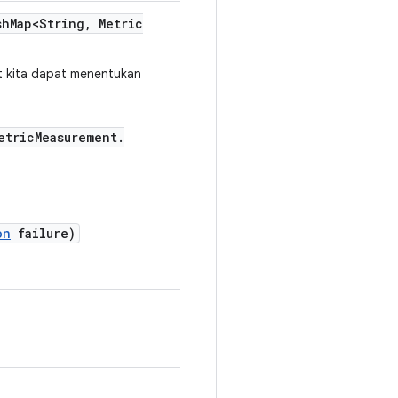
sh
Map<String
,
Metric
 kita dapat menentukan
etric
Measurement
.
on
failure)