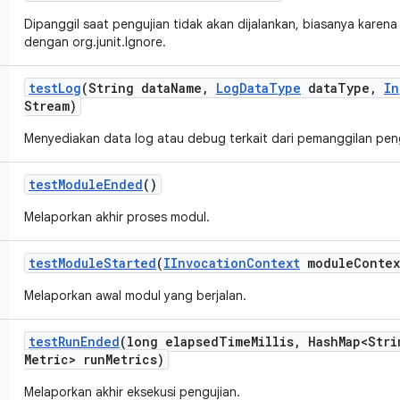
Dipanggil saat pengujian tidak akan dijalankan, biasanya karen
dengan org.junit.Ignore.
test
Log
(String data
Name
,
Log
Data
Type
data
Type
,
In
Stream)
Menyediakan data log atau debug terkait dari pemanggilan peng
test
Module
Ended
()
Melaporkan akhir proses modul.
test
Module
Started
(
IInvocation
Context
module
Contex
Melaporkan awal modul yang berjalan.
test
Run
Ended
(long elapsed
Time
Millis
,
Hash
Map<Stri
Metric> run
Metrics)
Melaporkan akhir eksekusi pengujian.