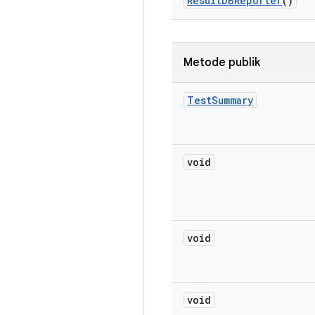
Result
DBReporter
()
Metode publik
Test
Summary
void
void
void