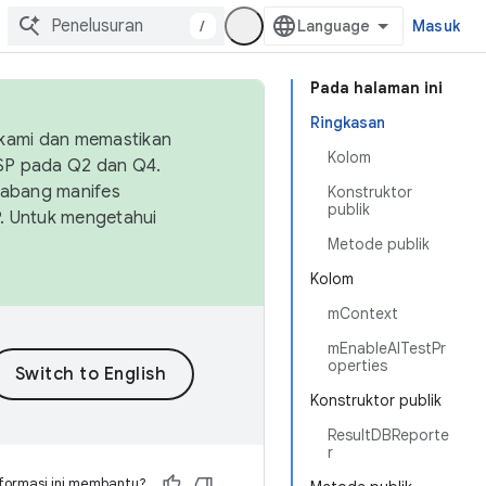
/
Masuk
Pada halaman ini
Ringkasan
 kami dan memastikan
Kolom
OSP pada Q2 dan Q4.
Cabang manifes
Konstruktor
publik
SP. Untuk mengetahui
Metode publik
Kolom
mContext
mEnableAlTestPr
operties
Konstruktor publik
ResultDBReporte
r
formasi ini membantu?