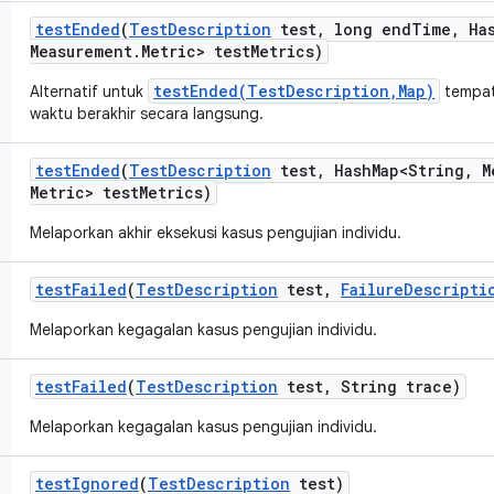
test
Ended
(
Test
Description
test
,
long end
Time
,
Ha
Measurement
.
Metric> test
Metrics)
testEnded(TestDescription,Map)
Alternatif untuk
tempat
waktu berakhir secara langsung.
test
Ended
(
Test
Description
test
,
Hash
Map<String
,
M
Metric> test
Metrics)
Melaporkan akhir eksekusi kasus pengujian individu.
test
Failed
(
Test
Description
test
,
Failure
Descripti
Melaporkan kegagalan kasus pengujian individu.
test
Failed
(
Test
Description
test
,
String trace)
Melaporkan kegagalan kasus pengujian individu.
test
Ignored
(
Test
Description
test)