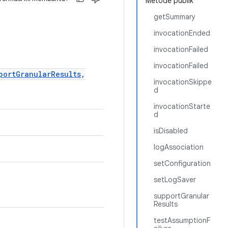
Metode publik
getSummary
invocationEnded
invocationFailed
invocationFailed
portGranularResults
,
invocationSkippe
d
invocationStarte
d
isDisabled
logAssociation
setConfiguration
setLogSaver
supportGranular
Results
testAssumptionF