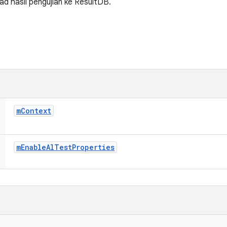
ad hasil pengujian ke ResultDB.
m
Context
m
Enable
Al
Test
Properties