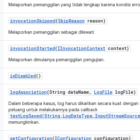
Melaporkan pemanggilan yang tidak lengkap karena kondisi erro
invocation
Skipped
(
Skip
Reason
reason)
Melaporkan pemanggilan sebagai dilewati
invocation
Started
(
IInvocation
Context
context)
Melaporkan dimulainya pemanggilan pengujian.
is
Disabled
()
log
Association
(String data
Name
,
Log
File
log
File)
Dalam beberapa kasus, log harus dikaitkan secara kuat dengan 
peluang untuk melakukannya pada callback
testLogSaved(String,LogDataType,InputStreamSource
memungkinkan.
set
Configuration
(
IConfiguration
configuration)