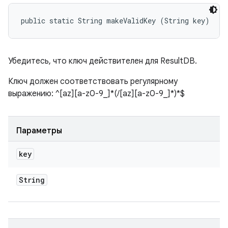
public static String makeValidKey (String key)
Убедитесь, что ключ действителен для ResultDB.
Ключ должен соответствовать регулярному
выражению: ^[az][a-z0-9_]*(/[az][a-z0-9_]*)*$
Параметры
key
String