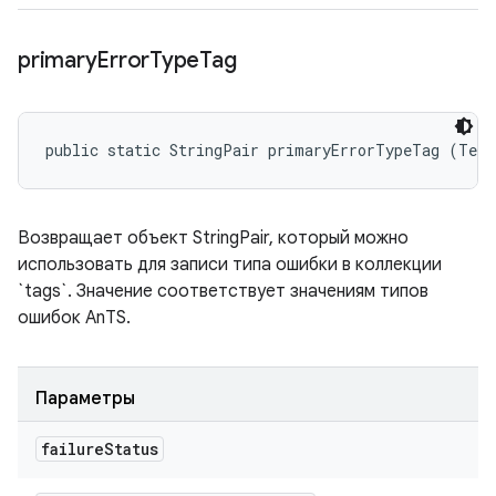
primary
Error
Type
Tag
public static StringPair primaryErrorTypeTag (Test
Возвращает объект StringPair, который можно
использовать для записи типа ошибки в коллекции
`tags`. Значение соответствует значениям типов
ошибок AnTS.
Параметры
failure
Status