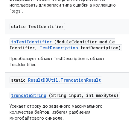
использовать для записи типа ошибки в коллекцию
`tags`.
static Test
Identifier
to
Test
Identifier
(Module
Identifier module
Identifier
,
Test
Description
test
Description)
Преобразует объект TestDescription в объект
TestIdentifier.
static
Result
DBUtil
.
Truncation
Result
truncate
String
(String input
,
int max
Bytes)
Усекает строку до заданного максимального
количества байтов, избегая разбиения
многобайтового символа.