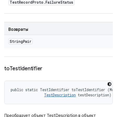
Test
Record
Proto
.
Failure
Status
Возвраты
String
Pair
to
Test
Identifier
public static TestIdentifier toTestIdentifier (Modu
TestDescription
 testDescription)
Преобразует объект TestDescription в объект