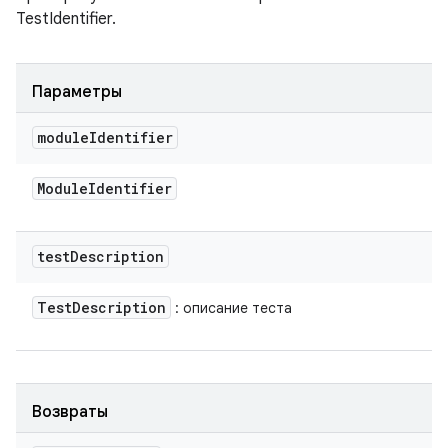
TestIdentifier.
Параметры
module
Identifier
Module
Identifier
test
Description
Test
Description
: описание теста
Возвраты