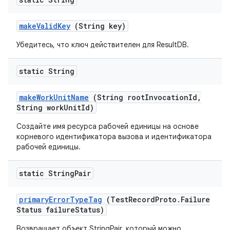
make
Valid
Key
(String key)
Убедитесь, что ключ действителен для ResultDB.
static String
make
Work
Unit
Name
(String root
Invocation
Id
,
String work
Unit
Id)
Создайте имя ресурса рабочей единицы на основе
корневого идентификатора вызова и идентификатора
рабочей единицы.
static String
Pair
primary
Error
Type
Tag
(Test
Record
Proto
.
Failure
Status failure
Status)
Возвращает объект StringPair, который можно