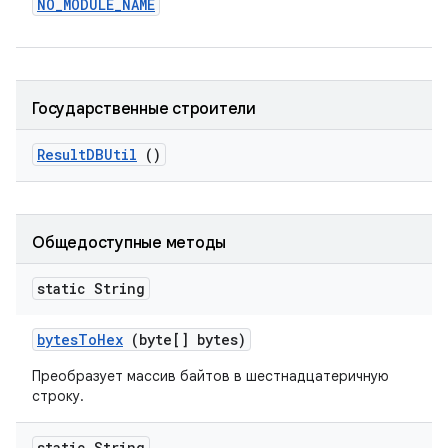
NO
_
MODULE
_
NAME
Государственные строители
Result
DBUtil
()
Общедоступные методы
static String
bytes
To
Hex
(byte[] bytes)
Преобразует массив байтов в шестнадцатеричную
строку.
static String