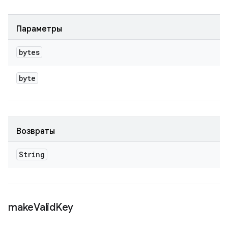
Параметры
bytes
byte
Возвраты
String
make
Valid
Key