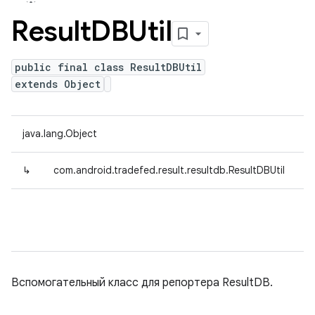
Result
DBUtil
public final class ResultDBUtil
extends Object
java.lang.Object
↳
com.android.tradefed.result.resultdb.ResultDBUtil
Вспомогательный класс для репортера ResultDB.