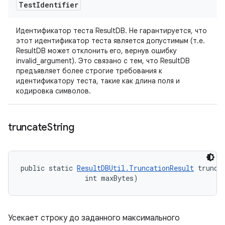
Test
Identifier
Идентификатор теста ResultDB. Не гарантируется, что
этот идентификатор теста является допустимым (т.е.
ResultDB может отклонить его, вернув ошибку
invalid_argument). Это связано с тем, что ResultDB
предъявляет более строгие требования к
идентификатору теста, такие как длина поля и
кодировка символов.
truncate
String
public static 
ResultDBUtil.TruncationResult
 trunca
                int maxBytes)
Усекает строку до заданного максимального