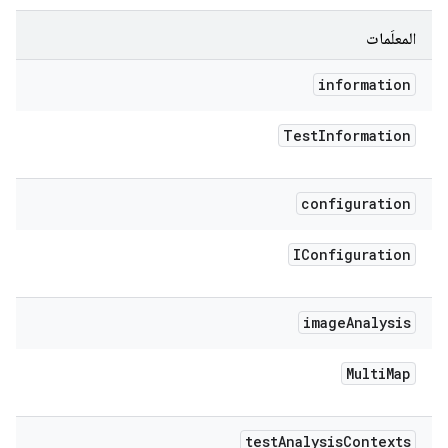
المعلَمات
information
Test
Information
configuration
IConfiguration
image
Analysis
Multi
Map
test
Analysis
Contexts