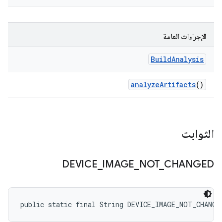
الإجراءات العامة
Build
Analysis
analyze
Artifacts
()
الثوابت
DEVICE
_
IMAGE
_
NOT
_
CHANGED
public static final String DEVICE_IMAGE_NOT_CHANGE