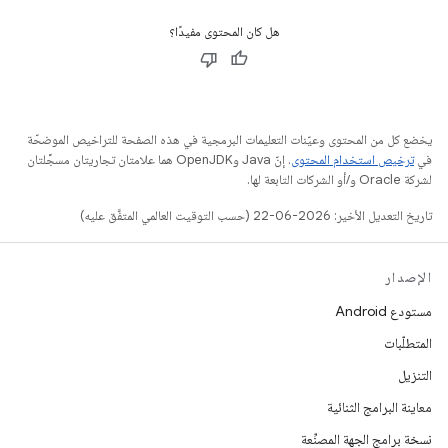
هل كان المحتوى مفيدًا؟
يخضع كل من المحتوى وعيّنات التعليمات البرمجية في هذه الصفحة للتراخيص الموضحّة
في
ترخيص استخدام المحتوى
. إنّ Java وOpenJDK هما علامتان تجاريتان مسجَّلتان
لشركة Oracle و/أو الشركات التابعة لها.
تاريخ التعديل الأخير: 2026-06-22 (حسب التوقيت العالمي المتفَّق عليه)
الإصدار
مستودع Android
المتطلّبات
التنزيل
معاينة البرامج الثنائية
نسخة برامج الجهة المصنِّعة