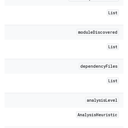
List
module
Discovered
List
dependency
Files
List
analysis
Level
Analysis
Heuristic