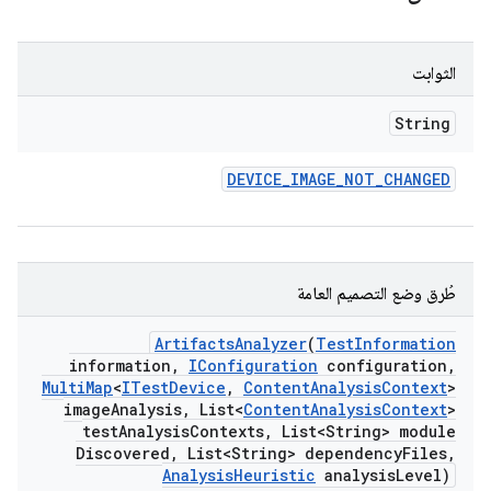
الثوابت
String
DEVICE
_
IMAGE
_
NOT
_
CHANGED
طُرق وضع التصميم العامة
Artifacts
Analyzer
(
Test
Information
information
,
IConfiguration
configuration
,
Multi
Map
<
ITest
Device
,
Content
Analysis
Context
>
image
Analysis
,
List<
Content
Analysis
Context
>
test
Analysis
Contexts
,
List<String> module
Discovered
,
List<String> dependency
Files
,
Analysis
Heuristic
analysis
Level)