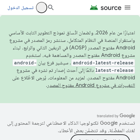
تسجيل الدخول
اعتبارًا من عام 2026، ولضمان اتّساق نموذج التطوير الثابت الأساسي
واستقرار المنصة في النظام المتكامل، سننشر رمز المصدر في مشروع
Android مفتوح المصدر (AOSP) في الربعَين الثاني والرابع. لبناء
مشروع Android مفتوح المصدر والمساهمة فيه، استخدِم
android-latest-release
. سيشير فرع بيان
android-
latest-release
دائمًا إلى أحدث إصدار تم نشره في مشروع
Android مفتوح المصدر. لمزيد من المعلومات، يُرجى الاطّلاع على
التغييرات في مشروع Android مفتوح المصدر
.
تستخدم Google تكنولوجيا الذكاء الاصطناعي لترجمة المحتوى إلى
لغتك المفضّلة، وقد تتضمّن بعض الأخطاء.