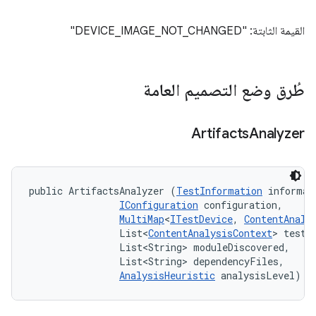
القيمة الثابتة: "DEVICE_IMAGE_NOT_CHANGED"
طُرق وضع التصميم العامة
Artifacts
Analyzer
public ArtifactsAnalyzer (
TestInformation
 informati
IConfiguration
 configuration, 

MultiMap
<
ITestDevice
, 
ContentAnaly
                List<
ContentAnalysisContext
> testAn
                List<String> moduleDiscovered, 

                List<String> dependencyFiles, 

AnalysisHeuristic
 analysisLevel)