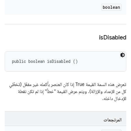
boolean
is
Disabled
public boolean isDisabled ()
تعرِض هذه السمة القيمة True إذا كان العنصر بأكمله غير مفعّل (تخطّي
كل من الإعداد والإزالة). ويتم عرض القيمة "خطأ" إذا لم تكن نقطة
الإدخال داخله.
المرتجعات