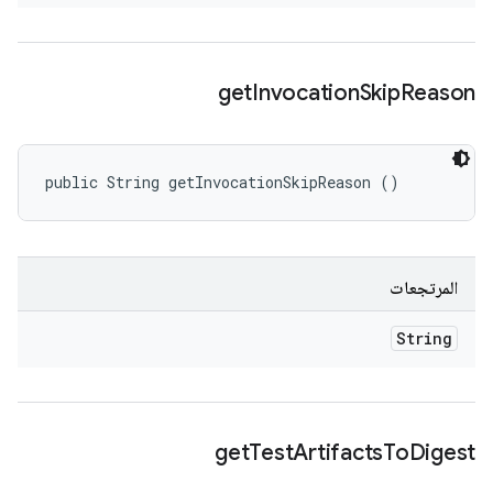
get
Invocation
Skip
Reason
public String getInvocationSkipReason ()
المرتجعات
String
get
Test
Artifacts
To
Digest