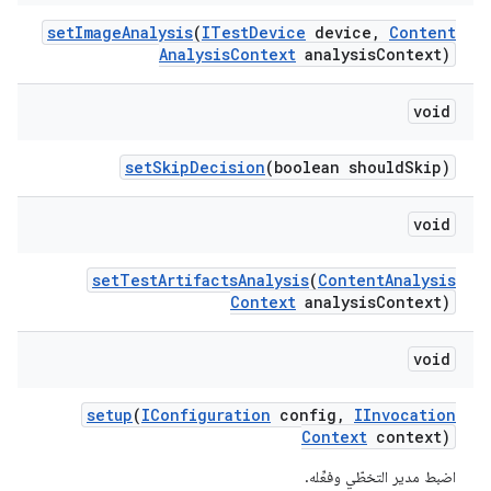
set
Image
Analysis
(
ITest
Device
device
,
Content
Analysis
Context
analysis
Context)
void
set
Skip
Decision
(boolean should
Skip)
void
set
Test
Artifacts
Analysis
(
Content
Analysis
Context
analysis
Context)
void
setup
(
IConfiguration
config
,
IInvocation
Context
context)
اضبط مدير التخطّي وفعِّله.