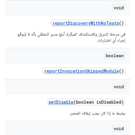
void
report
Discovery
With
No
Tests
()
في مرحلة التنزيل والاستكشاف المبكّرة، أبلِغ مدير التخطّي بأنّه لا يُتوقّع
إجراء أي اختبارات.
boolean
report
Invocation
Skipped
Module
()
void
set
Disable
(boolean is
Disabled)
يضبط ما إذا كان يجب إيقاف العنصر.
void