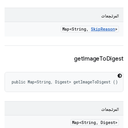
المرتجعات
Map<String
,
Skip
Reason
>
get
Image
To
Digest
public Map<String, Digest> getImageToDigest ()
المرتجعات
Map<String
,
Digest>