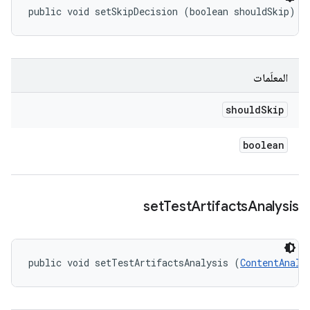
public void setSkipDecision (boolean shouldSkip)
المعلَمات
should
Skip
boolean
set
Test
Artifacts
Analysis
public void setTestArtifactsAnalysis (
ContentAnaly