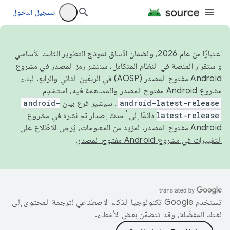
تسجيل الدخول
اعتبارًا من عام 2026، ولضمان اتّساق نموذج التطوير الثابت الأساسي
واستقرار المنصة في النظام المتكامل، سننشر رمز المصدر في مشروع
Android مفتوح المصدر (AOSP) في الربعَين الثاني والرابع. لبناء
مشروع Android مفتوح المصدر والمساهمة فيه، استخدِم
android-latest-release
. سيشير فرع بيان
android-
latest-release
دائمًا إلى أحدث إصدار تم نشره في مشروع
Android مفتوح المصدر. لمزيد من المعلومات، يُرجى الاطّلاع على
التغييرات في مشروع Android مفتوح المصدر
.
تستخدم Google تكنولوجيا الذكاء الاصطناعي لترجمة المحتوى إلى
لغتك المفضّلة، وقد تتضمّن بعض الأخطاء.