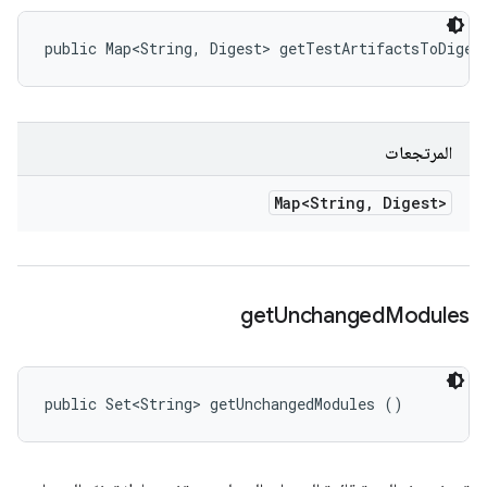
public Map<String, Digest> getTestArtifactsToDiges
المرتجعات
Map<String
,
Digest>
get
Unchanged
Modules
public Set<String> getUnchangedModules ()