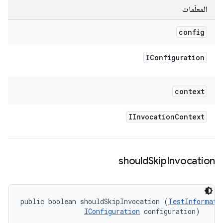
المعلَمات
config
IConfiguration
context
IInvocation
Context
should
Skip
Invocation
public boolean shouldSkipInvocation (
TestInformati
IConfiguration
 configuration)