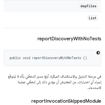
dep
Files
List
report
Discovery
With
No
Tests
public void reportDiscoveryWithNoTests ()
في مرحلة التنزيل والاستكشاف المبكّرة، أبلِغ مدير التخطّي بأنّه لا يُتوقّع
إجراء أي اختبارات. من المفترض أن يؤدي ذلك إلى تخطّي عملية
الاستدعاء.
report
Invocation
Skipped
Module