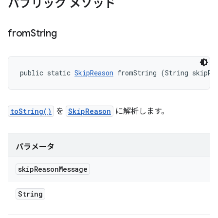
パブリック メソッド
from
String
public static 
SkipReason
 fromString (String skipRe
toString()
を
SkipReason
に解析します。
パラメータ
skip
Reason
Message
String