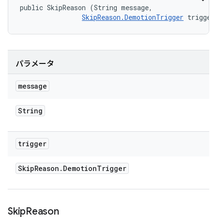
public SkipReason (String message, 

SkipReason.DemotionTrigger
 trigger
パラメータ
message
String
trigger
Skip
Reason
.
Demotion
Trigger
Skip
Reason