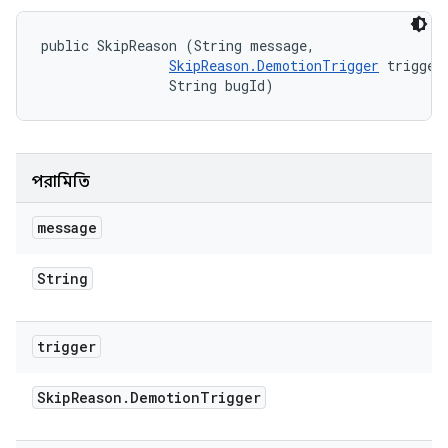
public SkipReason (String message, 

SkipReason.DemotionTrigger
 trigger,
                String bugId)
পরামিতি
message
String
trigger
Skip
Reason
.
Demotion
Trigger