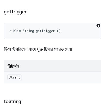
get
Trigger
public String getTrigger ()
স্কিপ স্ট্যাটাসের সাথে যুক্ত ট্রিগার ফেরত দেয়।
রিটার্নস
String
to
String