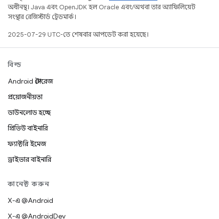
অধীনস্থ। Java এবং OpenJDK হল Oracle এবং/অথবা তার অ্যাফিলিয়েট
সংস্থার রেজিস্টার্ড ট্রেডমার্ক।
2025-07-29 UTC-তে শেষবার আপডেট করা হয়েছে।
বিল্ড
Android স্টোরেজ
প্রয়োজনীয়তা
ডাউনলোড হচ্ছে
প্রিভিউ বাইনারি
ফ্যাক্টরি ইমেজ
ড্রাইভার বাইনারি
কানেক্ট করুন
X-এ @Android
X-এ @AndroidDev