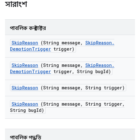
সারাংশ
পাবলিক কনস্ট্রাক্টর
Skip
Reason
(String message
,
Skip
Reason
.
Demotion
Trigger
trigger)
Skip
Reason
(String message
,
Skip
Reason
.
Demotion
Trigger
trigger
,
String bug
Id)
Skip
Reason
(String message
,
String trigger)
Skip
Reason
(String message
,
String trigger
,
String bug
Id)
পাবলিক পদ্ধতি