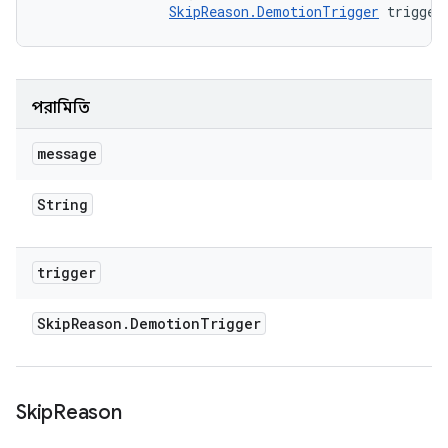
SkipReason.DemotionTrigger
 trigger
পরামিতি
message
String
trigger
Skip
Reason
.
Demotion
Trigger
Skip
Reason