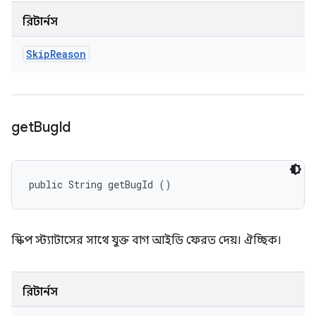
রিটার্নস
Skip
Reason
get
Bug
Id
public String getBugId ()
স্কিপ স্ট্যাটাসের সাথে যুক্ত বাগ আইডি ফেরত দেয়। ঐচ্ছিক।
রিটার্নস