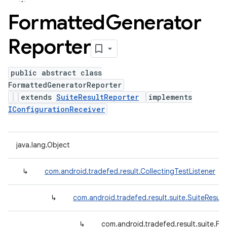
Formatted
Generator
Reporter
public abstract class
FormattedGeneratorReporter
extends
SuiteResultReporter
implements
IConfigurationReceiver
java.lang.Object
↳
com.android.tradefed.result.CollectingTestListener
↳
com.android.tradefed.result.suite.SuiteResult
↳
com.android.tradefed.result.suite.F