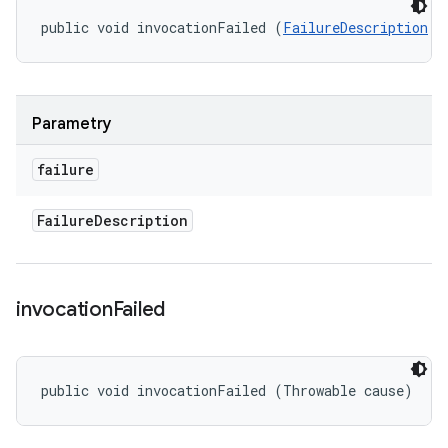
public void invocationFailed (
FailureDescription
 f
Parametry
failure
Failure
Description
invocation
Failed
public void invocationFailed (Throwable cause)