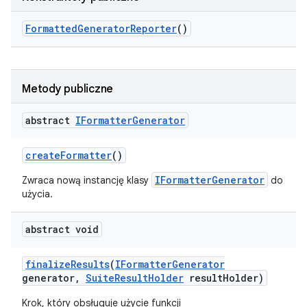
Formatted
Generator
Reporter
()
Metody publiczne
abstract
IFormatter
Generator
create
Formatter
()
IFormatterGenerator
Zwraca nową instancję klasy
do
użycia.
abstract void
finalize
Results
(
IFormatter
Generator
generator
,
Suite
Result
Holder
result
Holder)
Krok, który obsługuje użycie funkcji