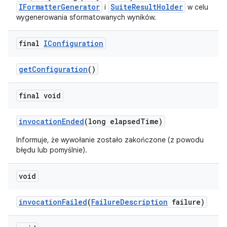
IFormatterGenerator
SuiteResultHolder
i
w celu
wygenerowania sformatowanych wyników.
final
IConfiguration
get
Configuration
()
final void
invocation
Ended
(long elapsed
Time)
Informuje, że wywołanie zostało zakończone (z powodu
błędu lub pomyślnie).
void
invocation
Failed
(
Failure
Description
failure)