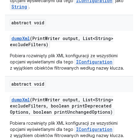
IConfiguration
opcjami wyświetlanymi dla tego
jako
String
.
abstract void
dump
Xml
(Print
Writer output
,
List<String>
exclude
Filters)
Pobiera rozwinięty plik XML konfiguracji ze wszystkimi
IConfiguration
opcjami wyświetlanymi dla tego
z wyjątkiem obiektów filtrowanych według nazwy klucza.
abstract void
dump
Xml
(Print
Writer output
,
List<String>
exclude
Filters
,
boolean print
Deprecated
Options
,
boolean print
Unchanged
Options)
Pobiera rozwinięty plik XML konfiguracji ze wszystkimi
IConfiguration
opcjami wyświetlanymi dla tego
z wyjątkiem obiektów filtrowanych według nazwy klucza.