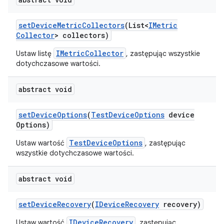
set
Device
Metric
Collectors
(List<
IMetric
Collector
> collectors)
IMetricCollector
Ustaw listę
, zastępując wszystkie
dotychczasowe wartości.
abstract void
set
Device
Options
(
Test
Device
Options
device
Options)
TestDeviceOptions
Ustaw wartość
, zastępując
wszystkie dotychczasowe wartości.
abstract void
set
Device
Recovery
(
IDevice
Recovery
recovery)
IDeviceRecovery
Ustaw wartość
, zastępując