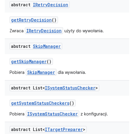
abstract
IRetry
Decision
get
Retry
Decision
()
IRetryDecision
Zwraca
użyty do wywołania.
abstract
Skip
Manager
get
Skip
Manager
()
SkipManager
Pobiera
dla wywołania.
abstract List<
ISystem
Status
Checker
>
get
System
Status
Checkers
()
ISystemStatusChecker
Pobiera
z konfiguracji.
abstract List<
ITarget
Preparer
>