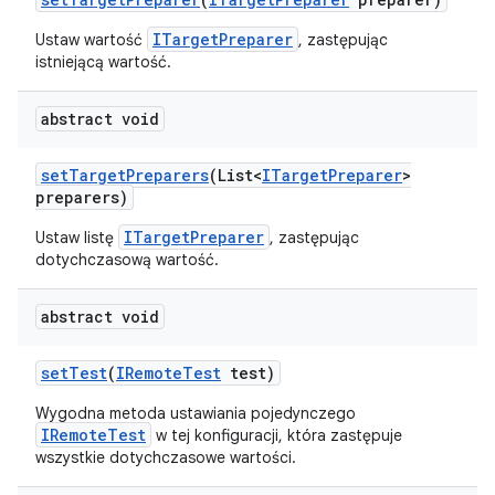
ITargetPreparer
Ustaw wartość
, zastępując
istniejącą wartość.
abstract void
set
Target
Preparers
(List<
ITarget
Preparer
>
preparers)
ITargetPreparer
Ustaw listę
, zastępując
dotychczasową wartość.
abstract void
set
Test
(
IRemote
Test
test)
Wygodna metoda ustawiania pojedynczego
IRemoteTest
w tej konfiguracji, która zastępuje
wszystkie dotychczasowe wartości.