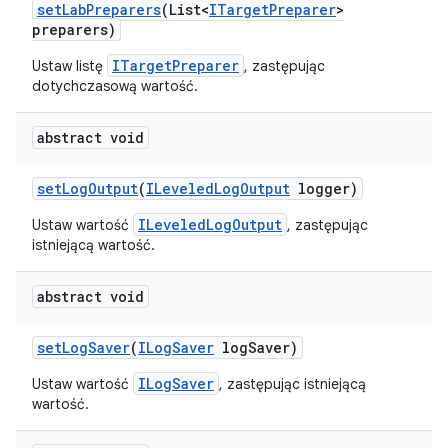
set
Lab
Preparers
(List<
ITarget
Preparer
>
preparers)
ITargetPreparer
Ustaw listę
, zastępując
dotychczasową wartość.
abstract void
set
Log
Output
(
ILeveled
Log
Output
logger)
ILeveledLogOutput
Ustaw wartość
, zastępując
istniejącą wartość.
abstract void
set
Log
Saver
(
ILog
Saver
log
Saver)
ILogSaver
Ustaw wartość
, zastępując istniejącą
wartość.