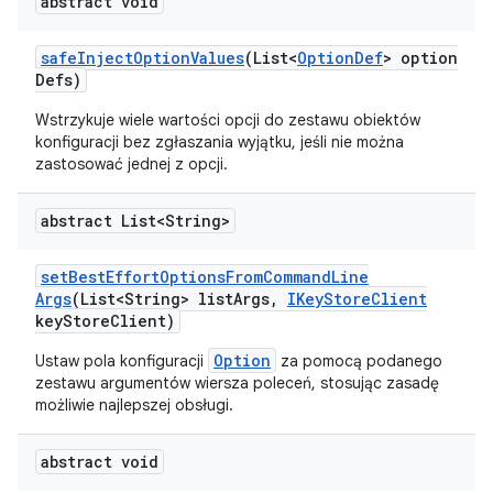
abstract void
safe
Inject
Option
Values
(List<
Option
Def
> option
Defs)
Wstrzykuje wiele wartości opcji do zestawu obiektów
konfiguracji bez zgłaszania wyjątku, jeśli nie można
zastosować jednej z opcji.
abstract List<String>
set
Best
Effort
Options
From
Command
Line
Args
(List<String> list
Args
,
IKey
Store
Client
key
Store
Client)
Option
Ustaw pola konfiguracji
za pomocą podanego
zestawu argumentów wiersza poleceń, stosując zasadę
możliwie najlepszej obsługi.
abstract void