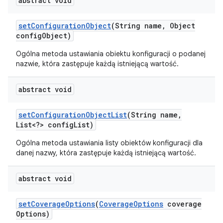
abstract void
set
Configuration
Object
(String name
,
Object
config
Object)
Ogólna metoda ustawiania obiektu konfiguracji o podanej
nazwie, która zastępuje każdą istniejącą wartość.
abstract void
set
Configuration
Object
List
(String name
,
List<?> config
List)
Ogólna metoda ustawiania listy obiektów konfiguracji dla
danej nazwy, która zastępuje każdą istniejącą wartość.
abstract void
set
Coverage
Options
(
Coverage
Options
coverage
Options)