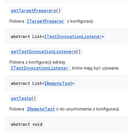
get
Target
Preparers
()
ITargetPreparer
Pobiera
z konfiguracji.
abstract List<
ITest
Invocation
Listener
>
get
Test
Invocation
Listeners
()
Pobiera z konfiguracji adresy
ITestInvocationListener
, które mają być używane.
abstract List<
IRemote
Test
>
get
Tests
()
IRemoteTest
Pobiera
s do uruchomienia z konfiguracji.
abstract void