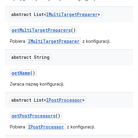
abstract List<
IMulti
Target
Preparer
>
get
Multi
Target
Preparers
()
IMultiTargetPreparer
Pobiera
z konfiguracji.
abstract String
get
Name
()
Zwraca nazwę konfiguracji.
abstract List<
IPost
Processor
>
get
Post
Processors
()
IPostProcessor
Pobiera
z konfiguracji.