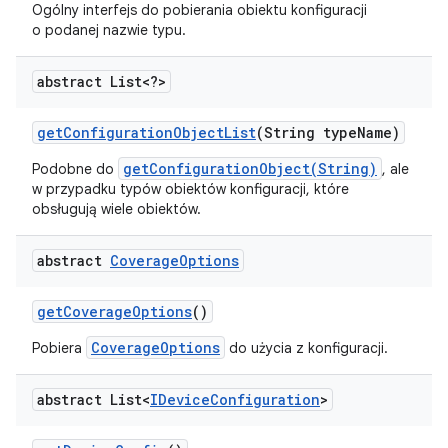
Ogólny interfejs do pobierania obiektu konfiguracji
o podanej nazwie typu.
abstract List<?>
get
Configuration
Object
List
(String type
Name)
getConfigurationObject(String)
Podobne do
, ale
w przypadku typów obiektów konfiguracji, które
obsługują wiele obiektów.
abstract
Coverage
Options
get
Coverage
Options
()
CoverageOptions
Pobiera
do użycia z konfiguracji.
abstract List<
IDevice
Configuration
>