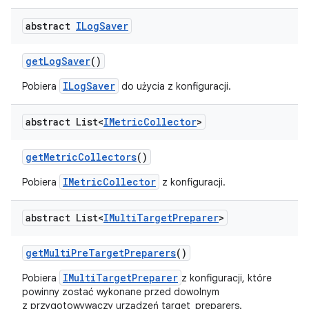
abstract
ILog
Saver
get
Log
Saver
()
ILogSaver
Pobiera
do użycia z konfiguracji.
abstract List<
IMetric
Collector
>
get
Metric
Collectors
()
IMetricCollector
Pobiera
z konfiguracji.
abstract List<
IMulti
Target
Preparer
>
get
Multi
Pre
Target
Preparers
()
IMultiTargetPreparer
Pobiera
z konfiguracji, które
powinny zostać wykonane przed dowolnym
z przygotowywaczy urządzeń target_preparers.