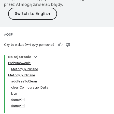
przez AI mogą zawierać błędy.
AOSP
Czy te wskazówki były pomocne?
Na tej stronie
Podsumowanie
Metody publiczne
Metody publiczne
addFilesToClean
cleanConfigurationData
klon
dumpXml
dumpXml