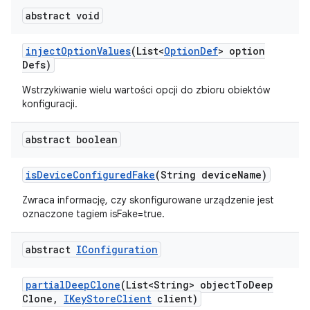
abstract void
inject
Option
Values
(List<
Option
Def
> option
Defs)
Wstrzykiwanie wielu wartości opcji do zbioru obiektów
konfiguracji.
abstract boolean
is
Device
Configured
Fake
(String device
Name)
Zwraca informację, czy skonfigurowane urządzenie jest
oznaczone tagiem isFake=true.
abstract
IConfiguration
partial
Deep
Clone
(List<String> object
To
Deep
Clone
,
IKey
Store
Client
client)