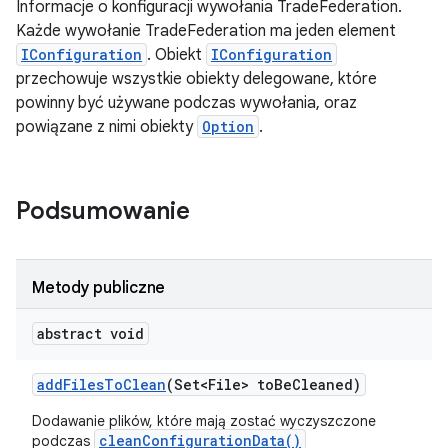
Informacje o konfiguracji wywołania TradeFederation.
Każde wywołanie TradeFederation ma jeden element
IConfiguration
. Obiekt
IConfiguration
przechowuje wszystkie obiekty delegowane, które
powinny być używane podczas wywołania, oraz
powiązane z nimi obiekty
Option
.
Podsumowanie
Metody publiczne
abstract void
add
Files
To
Clean
(Set<File> to
Be
Cleaned)
Dodawanie plików, które mają zostać wyczyszczone
cleanConfigurationData()
podczas