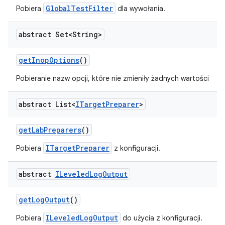
GlobalTestFilter
Pobiera
dla wywołania.
abstract Set<String>
get
Inop
Options
()
Pobieranie nazw opcji, które nie zmieniły żadnych wartości
abstract List<
ITarget
Preparer
>
get
Lab
Preparers
()
ITargetPreparer
Pobiera
z konfiguracji.
abstract
ILeveled
Log
Output
get
Log
Output
()
ILeveledLogOutput
Pobiera
do użycia z konfiguracji.