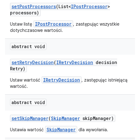
set
Post
Processors
(List<
IPost
Processor
>
processors)
IPostProcessor
Ustaw listę
, zastępując wszystkie
dotychczasowe wartości.
abstract void
set
Retry
Decision
(
IRetry
Decision
decision
Retry)
IRetryDecision
Ustaw wartość
, zastępując istniejącą
wartość.
abstract void
set
Skip
Manager
(
Skip
Manager
skip
Manager)
SkipManager
Ustawia wartość
dla wywołania.