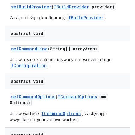
set
Build
Provider
(
IBuild
Provider
provider)
IBuildProvider
Zastąp bieżącą konfigurację
.
abstract void
set
Command
Line
(String[] array
Args)
Ustawia wiersz poleceń używany do tworzenia tego
IConfiguration
.
abstract void
set
Command
Options
(
ICommand
Options
cmd
Options)
ICommandOptions
Ustaw wartość
, zastępując
wszystkie dotychczasowe wartości.