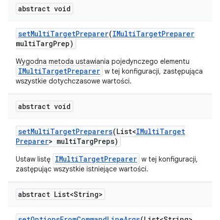
abstract void
set
Multi
Target
Preparer
(
IMulti
Target
Preparer
multi
Targ
Prep)
Wygodna metoda ustawiania pojedynczego elementu
IMultiTargetPreparer
w tej konfiguracji, zastępująca
wszystkie dotychczasowe wartości.
abstract void
set
Multi
Target
Preparers
(List<
IMulti
Target
Preparer
> multi
Targ
Preps)
IMultiTargetPreparer
Ustaw listę
w tej konfiguracji,
zastępując wszystkie istniejące wartości.
abstract List<String>
set
Options
From
Command
Line
Args
(List<String>