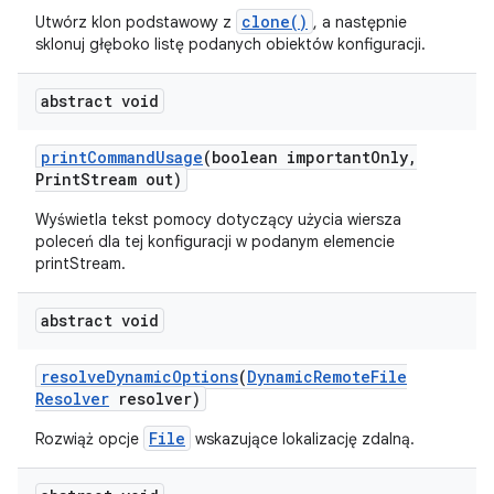
clone()
Utwórz klon podstawowy z
, a następnie
sklonuj głęboko listę podanych obiektów konfiguracji.
abstract void
print
Command
Usage
(boolean important
Only
,
Print
Stream out)
Wyświetla tekst pomocy dotyczący użycia wiersza
poleceń dla tej konfiguracji w podanym elemencie
printStream.
abstract void
resolve
Dynamic
Options
(
Dynamic
Remote
File
Resolver
resolver)
File
Rozwiąż opcje
wskazujące lokalizację zdalną.