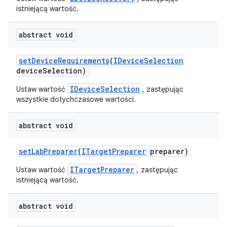
istniejącą wartość.
abstract void
set
Device
Requirements
(
IDevice
Selection
device
Selection)
IDeviceSelection
Ustaw wartość
, zastępując
wszystkie dotychczasowe wartości.
abstract void
set
Lab
Preparer
(
ITarget
Preparer
preparer)
ITargetPreparer
Ustaw wartość
, zastępując
istniejącą wartość.
abstract void