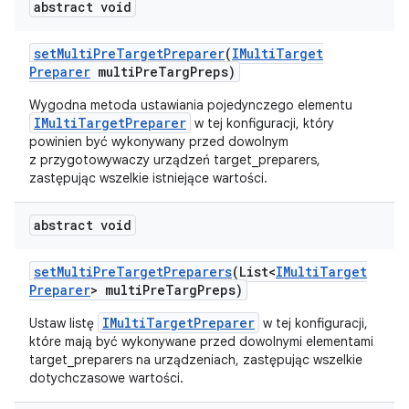
abstract void
set
Multi
Pre
Target
Preparer
(
IMulti
Target
Preparer
multi
Pre
Targ
Preps)
Wygodna metoda ustawiania pojedynczego elementu
IMultiTargetPreparer
w tej konfiguracji, który
powinien być wykonywany przed dowolnym
z przygotowywaczy urządzeń target_preparers,
zastępując wszelkie istniejące wartości.
abstract void
set
Multi
Pre
Target
Preparers
(List<
IMulti
Target
Preparer
> multi
Pre
Targ
Preps)
IMultiTargetPreparer
Ustaw listę
w tej konfiguracji,
które mają być wykonywane przed dowolnymi elementami
target_preparers na urządzeniach, zastępując wszelkie
dotychczasowe wartości.