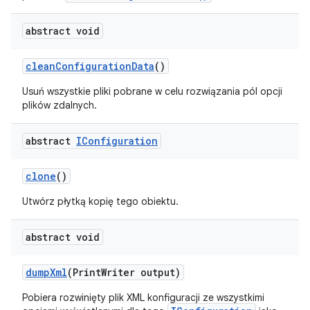
abstract void
clean
Configuration
Data
()
Usuń wszystkie pliki pobrane w celu rozwiązania pól opcji
plików zdalnych.
abstract
IConfiguration
clone
()
Utwórz płytką kopię tego obiektu.
abstract void
dump
Xml
(Print
Writer output)
Pobiera rozwinięty plik XML konfiguracji ze wszystkimi