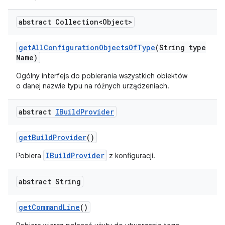
abstract Collection<Object>
get
All
Configuration
Objects
Of
Type
(String type
Name)
Ogólny interfejs do pobierania wszystkich obiektów
o danej nazwie typu na różnych urządzeniach.
abstract
IBuild
Provider
get
Build
Provider
()
IBuildProvider
Pobiera
z konfiguracji.
abstract String
get
Command
Line
()