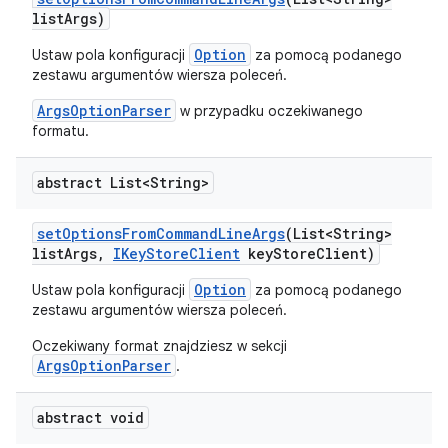
list
Args)
Option
Ustaw pola konfiguracji
za pomocą podanego
zestawu argumentów wiersza poleceń.
ArgsOptionParser
w przypadku oczekiwanego
formatu.
abstract List<String>
set
Options
From
Command
Line
Args
(List<String>
list
Args
,
IKey
Store
Client
key
Store
Client)
Option
Ustaw pola konfiguracji
za pomocą podanego
zestawu argumentów wiersza poleceń.
Oczekiwany format znajdziesz w sekcji
ArgsOptionParser
.
abstract void