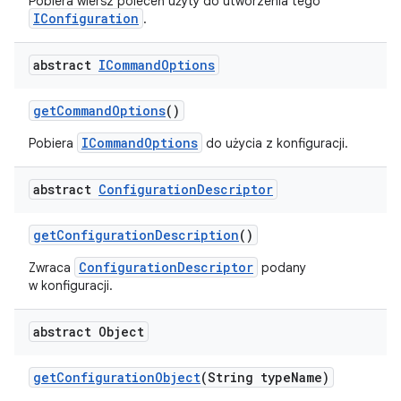
Pobiera wiersz poleceń użyty do utworzenia tego
IConfiguration
.
abstract
ICommand
Options
get
Command
Options
()
ICommandOptions
Pobiera
do użycia z konfiguracji.
abstract
Configuration
Descriptor
get
Configuration
Description
()
ConfigurationDescriptor
Zwraca
podany
w konfiguracji.
abstract Object
get
Configuration
Object
(String type
Name)