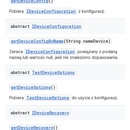
get
Device
Config
()
IDeviceConfiguration
Pobiera
z konfiguracji.
abstract
IDevice
Configuration
get
Device
Config
By
Name
(String name
Device)
IDeviceConfiguration
Zwraca
powiązany z podaną
nazwą lub wartość null, jeśli nie znaleziono dopasowania.
abstract
Test
Device
Options
get
Device
Options
()
TestDeviceOptions
Pobiera
do użycia z konfiguracji.
abstract
IDevice
Recovery
get
Device
Recovery
()