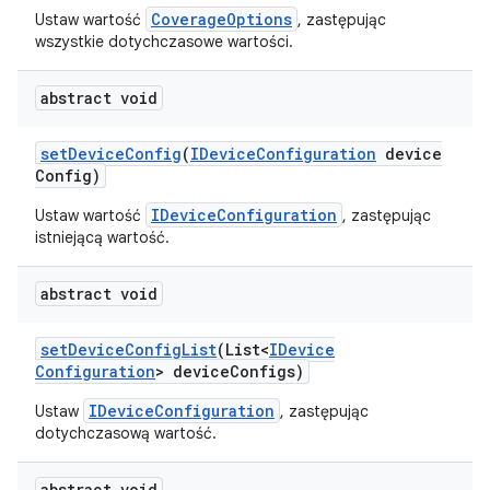
CoverageOptions
Ustaw wartość
, zastępując
wszystkie dotychczasowe wartości.
abstract void
set
Device
Config
(
IDevice
Configuration
device
Config)
IDeviceConfiguration
Ustaw wartość
, zastępując
istniejącą wartość.
abstract void
set
Device
Config
List
(List<
IDevice
Configuration
> device
Configs)
IDeviceConfiguration
Ustaw
, zastępując
dotychczasową wartość.
abstract void