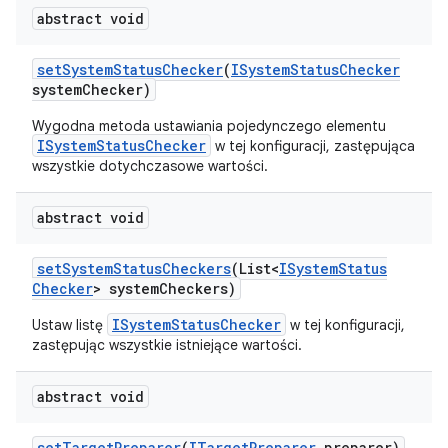
abstract void
set
System
Status
Checker
(
ISystem
Status
Checker
system
Checker)
Wygodna metoda ustawiania pojedynczego elementu
ISystemStatusChecker
w tej konfiguracji, zastępująca
wszystkie dotychczasowe wartości.
abstract void
set
System
Status
Checkers
(List<
ISystem
Status
Checker
> system
Checkers)
ISystemStatusChecker
Ustaw listę
w tej konfiguracji,
zastępując wszystkie istniejące wartości.
abstract void
set
Target
Preparer
(
ITarget
Preparer
preparer)