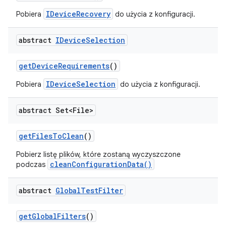
IDeviceRecovery
Pobiera
do użycia z konfiguracji.
abstract
IDevice
Selection
get
Device
Requirements
()
IDeviceSelection
Pobiera
do użycia z konfiguracji.
abstract Set<File>
get
Files
To
Clean
()
Pobierz listę plików, które zostaną wyczyszczone
cleanConfigurationData()
podczas
abstract
Global
Test
Filter
get
Global
Filters
()