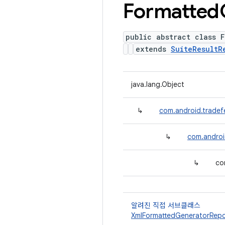
Formatted
public abstract class F
extends
SuiteResultR
java.lang.Object
↳
com.android.tradefe
↳
com.android
↳
co
알려진 직접 서브클래스
XmlFormattedGeneratorRepo