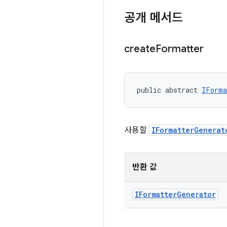
공개 메서드
create
Formatter
public abstract 
IForma
사용할
IFormatterGenerat
반환 값
IFormatter
Generator