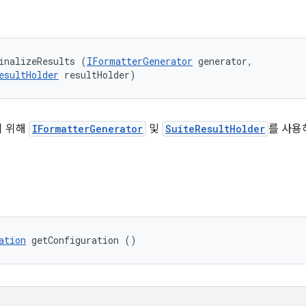
inalizeResults (
IFormatterGenerator
 generator, 

esultHolder
 resultHolder)
기 위해
IFormatterGenerator
및
SuiteResultHolder
를 사용
ation
 getConfiguration ()