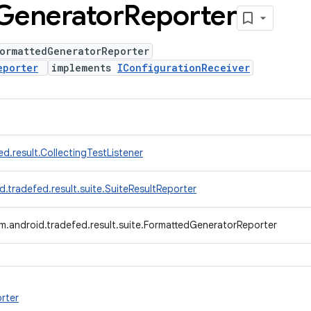
Generator
Reporter
ormattedGeneratorReporter
eporter
implements
IConfigurationReceiver
d.result.CollectingTestListener
.tradefed.result.suite.SuiteResultReporter
m.android.tradefed.result.suite.FormattedGeneratorReporter
rter