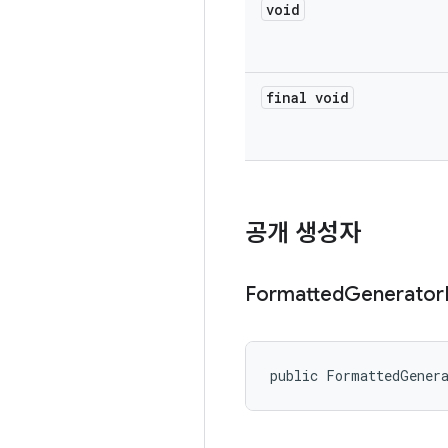
void
final void
공개 생성자
Formatted
Generator
public FormattedGener