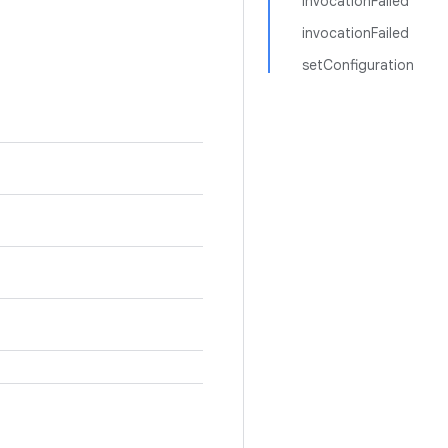
invocationFailed
invocationFailed
setConfiguration