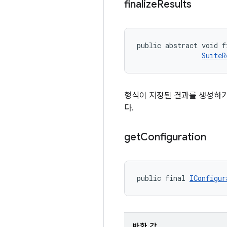
finalize
Results
public abstract void f
SuiteR
형식이 지정된 결과를 생성하
다.
get
Configuration
public final 
IConfigur