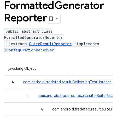
Formatted
Generator
Reporter
public abstract class
FormattedGeneratorReporter
extends
SuiteResultReporter
implements
IConfigurationReceiver
java.lang.Object
↳
com.android.tradefed.result.CollectingTestListener
↳
com.android.tradefed.result.suite.SuiteResult
↳
com.android.tradefed.result.suite.F