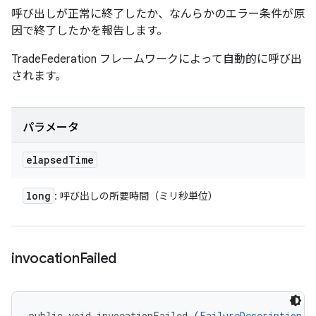
呼び出しが正常に終了したか、なんらかのエラー条件が原
因で終了したかを報告します。
TradeFederation フレームワークによって自動的に呼び出
されます。
パラメータ
elapsed
Time
long
: 呼び出しの所要時間（ミリ秒単位）
invocation
Failed
public void invocationFailed (
FailureDescription
 f