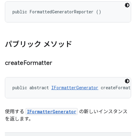
public FormattedGeneratorReporter ()
パブリック メソッド
create
Formatter
public abstract 
IFormatterGenerator
 createFormatte
使用する
IFormatterGenerator
の新しいインスタンス
を返します。