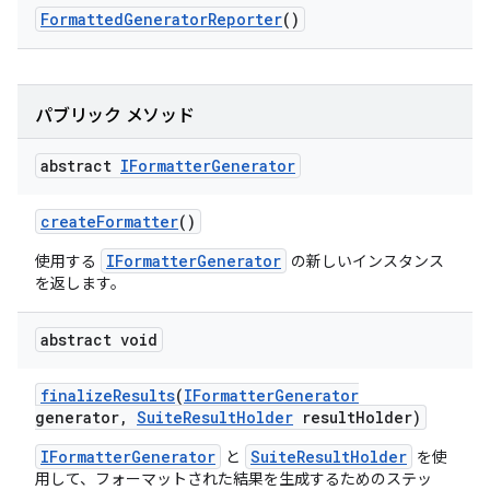
Formatted
Generator
Reporter
()
パブリック メソッド
abstract
IFormatter
Generator
create
Formatter
()
IFormatterGenerator
使用する
の新しいインスタンス
を返します。
abstract void
finalize
Results
(
IFormatter
Generator
generator
,
Suite
Result
Holder
result
Holder)
IFormatterGenerator
SuiteResultHolder
と
を使
用して、フォーマットされた結果を生成するためのステッ