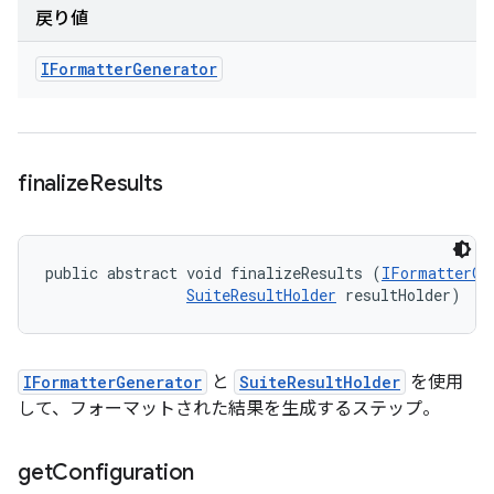
戻り値
IFormatter
Generator
finalize
Results
public abstract void finalizeResults (
IFormatterGe
SuiteResultHolder
 resultHolder)
IFormatterGenerator
と
SuiteResultHolder
を使用
して、フォーマットされた結果を生成するステップ。
get
Configuration