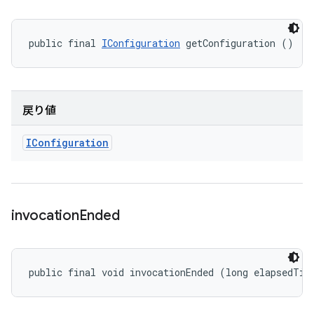
public final 
IConfiguration
 getConfiguration ()
戻り値
IConfiguration
invocation
Ended
public final void invocationEnded (long elapsedTim