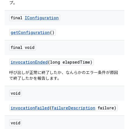
プ。
final
IConfiguration
get
Configuration
()
final void
invocation
Ended
(long elapsed
Time)
呼び出しが正常に終了したか、なんらかのエラー条件が原因
で終了したかを報告します。
void
invocation
Failed
(
Failure
Description
failure)
void