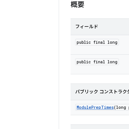
概要
フィールド
public final long
public final long
パブリック コンストラク
Module
Prep
Times
(long 