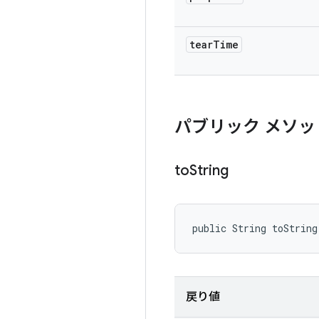
tear
Time
パブリック メソッ
to
String
public String toString
戻り値