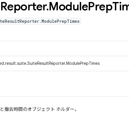
t
Reporter
.
Module
Prep
Ti
iteResultReporter.ModulePrepTimes
ed.result.suite.SuiteResultReporter.ModulePrepTimes
間と撤去時間のオブジェクト ホルダー。