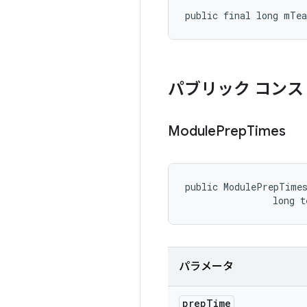
public final long mTe
パブリック コンス
Module
Prep
Times
public ModulePrepTimes
                long 
パラメータ
prep
Time