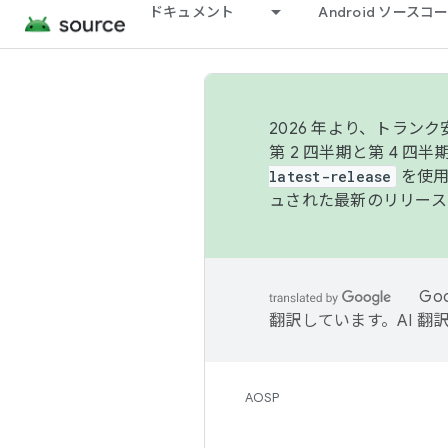
ドキュメント
Android ソース
2026 年より、トラ
第 2 四半期と第 4 四
latest-release
を使用
ュされた最新のリリース
Go
翻訳しています。AI 
AOSP