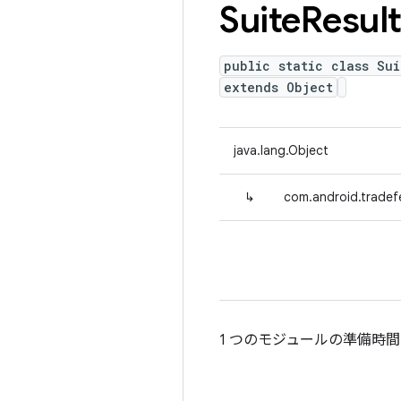
Suite
Resul
public static class Su
extends Object
java.lang.Object
↳
com.android.tradef
1 つのモジュールの準備時