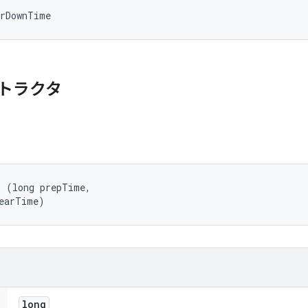
arDownTime
トラクタ
 (long prepTime, 

tearTime)
long