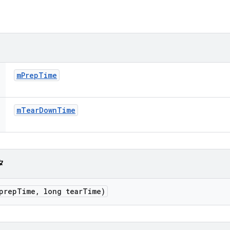
m
Prep
Time
m
Tear
Down
Time
タ
prep
Time
,
long tear
Time)