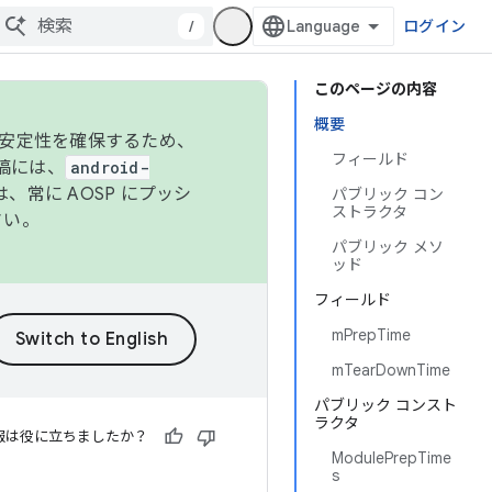
/
ログイン
このページの内容
概要
の安定性を確保するため、
フィールド
投稿には、
android-
、常に AOSP にプッシ
パブリック コン
ストラクタ
さい。
パブリック メソ
ッド
フィールド
mPrepTime
mTearDownTime
パブリック コンスト
ラクタ
報は役に立ちましたか？
ModulePrepTime
s