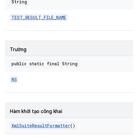
String
TEST
_
RESULT
_
FILE
_
NAME
Trường
public static final String
NS
Hàm khởi tạo công khai
Xml
Suite
Result
Formatter
()