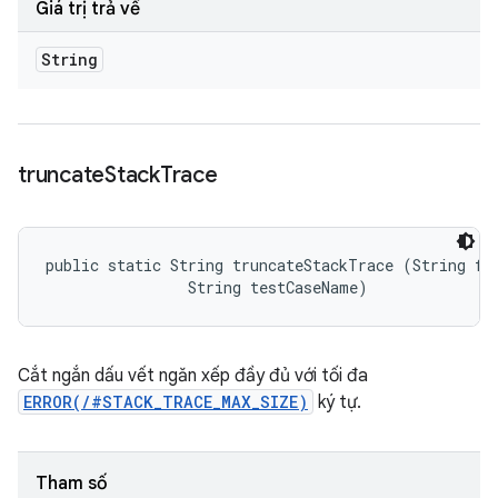
Giá trị trả về
String
truncate
Stack
Trace
public static String truncateStackTrace (String ful
                String testCaseName)
Cắt ngắn dấu vết ngăn xếp đầy đủ với tối đa
ERROR(/#STACK_TRACE_MAX_SIZE)
ký tự.
Tham số