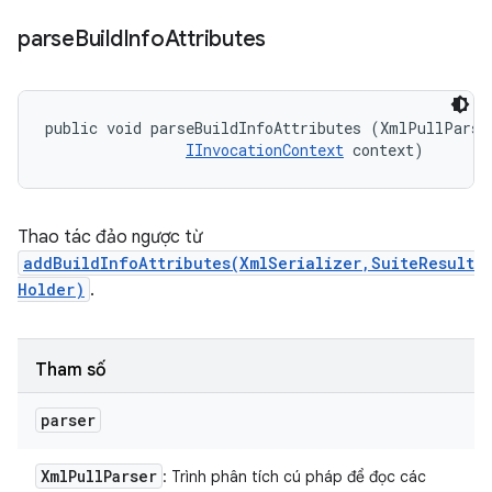
parse
Build
Info
Attributes
public void parseBuildInfoAttributes (XmlPullParser
IInvocationContext
 context)
Thao tác đảo ngược từ
addBuildInfoAttributes(XmlSerializer,SuiteResult
Holder)
.
Tham số
parser
Xml
Pull
Parser
: Trình phân tích cú pháp để đọc các