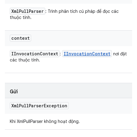
Xml
Pull
Parser
: Trình phân tích cú pháp để đọc các
thuộc tính.
context
IInvocation
Context
IInvocation
Context
:
nơi đặt
các thuộc tính.
Gửi
Xml
Pull
Parser
Exception
Khi XmlPullParser không hoạt động.