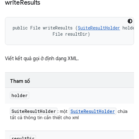
write
Results
public File writeResults (
SuiteResultHolder
 holder,
                File resultDir)
Viết kết quả gọi ở định dạng XML.
Tham số
holder
Suite
Result
Holder
Suite
Result
Holder
: một
chứa
tất cả thông tin cần thiết cho xml
result
Dir