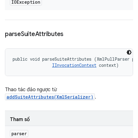
IOException
parse
Suite
Attributes
public void parseSuiteAttributes (XmlPullParser par
IInvocationContext
 context)
Thao tác đảo ngược từ
addSuiteAttributes(XmlSerializer)
.
Tham số
parser