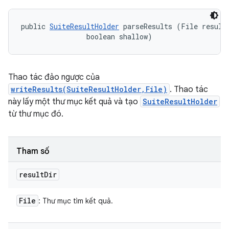
public 
SuiteResultHolder
 parseResults (File resultD
                boolean shallow)
Thao tác đảo ngược của
writeResults(SuiteResultHolder,File)
. Thao tác
này lấy một thư mục kết quả và tạo
SuiteResultHolder
từ thư mục đó.
Tham số
result
Dir
File
: Thư mục tìm kết quả.