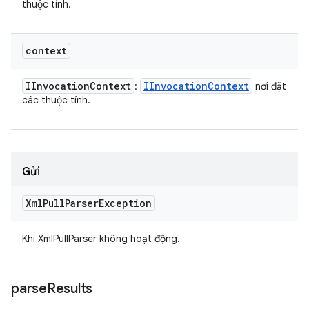
thuộc tính.
context
IInvocation
Context
IInvocation
Context
:
nơi đặt
các thuộc tính.
Gửi
Xml
Pull
Parser
Exception
Khi XmlPullParser không hoạt động.
parse
Results