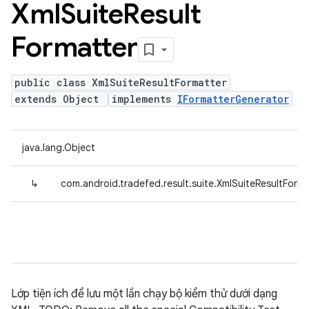
Xml
Suite
Result
Formatter
public class XmlSuiteResultFormatter
extends Object
implements
IFormatterGenerator
java.lang.Object
↳
com.android.tradefed.result.suite.XmlSuiteResultForma
Lớp tiện ích để lưu một lần chạy bộ kiểm thử dưới dạng