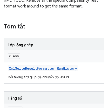
XML. TODO: Remove all the special Compatibility Test
format work around to get the same format.
Tóm tắt
Lớp lồng ghép
class
Xml
Suite
Result
Formatter
.
Run
History
Đối tượng trợ giúp để chuyển đổi JSON.
Hằng số