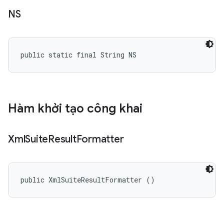
NS
public static final String NS
Hàm khởi tạo công khai
Xml
Suite
Result
Formatter
public XmlSuiteResultFormatter ()