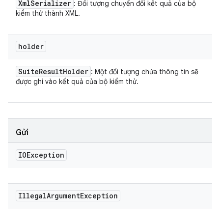
Xml
Serializer
: Đối tượng chuyển đổi kết quả của bộ
kiểm thử thành XML.
holder
Suite
Result
Holder
: Một đối tượng chứa thông tin sẽ
được ghi vào kết quả của bộ kiểm thử.
Gửi
IOException
Illegal
Argument
Exception