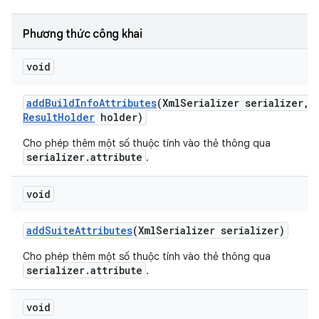
Phương thức công khai
void
add
Build
Info
Attributes
(Xml
Serializer serializer
,
Result
Holder
holder)
Cho phép thêm một số thuộc tính vào thẻ
thông qua
serializer.attribute
.
void
add
Suite
Attributes
(Xml
Serializer serializer)
Cho phép thêm một số thuộc tính vào thẻ
thông qua
serializer.attribute
.
void