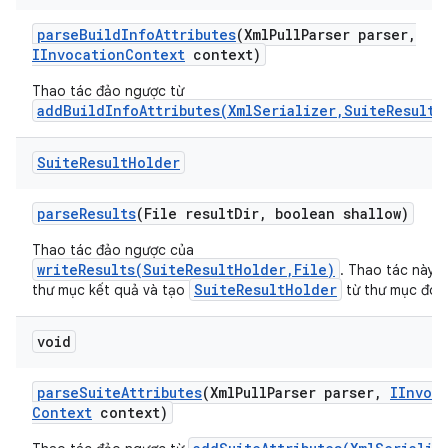
parse
Build
Info
Attributes
(Xml
Pull
Parser parser
,
IInvocation
Context
context)
Thao tác đảo ngược từ
addBuildInfoAttributes(XmlSerializer,SuiteResultH
Suite
Result
Holder
parse
Results
(File result
Dir
,
boolean shallow)
Thao tác đảo ngược của
writeResults(SuiteResultHolder,File)
. Thao tác này l
SuiteResultHolder
thư mục kết quả và tạo
từ thư mục đó.
void
parse
Suite
Attributes
(Xml
Pull
Parser parser
,
IInvoc
Context
context)