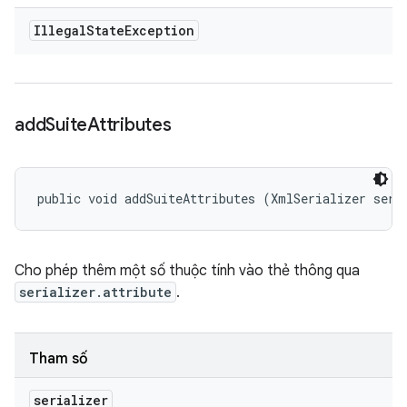
Illegal
State
Exception
add
Suite
Attributes
public void addSuiteAttributes (XmlSerializer seri
Cho phép thêm một số thuộc tính vào thẻ
thông qua
serializer.attribute
.
Tham số
serializer