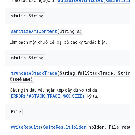
addSuiteAttributes(XmlSerializ
Thao tác đảo ngược từ
static String
sanitize
Xml
Content
(String s)
Làm sạch một chuỗi để loại bỏ các ký tự đặc biệt.
static String
truncate
Stack
Trace
(String full
Stack
Trace
,
String 
Case
Name)
Cắt ngắn dấu vết ngăn xếp đầy đủ với tối đa
ERROR(/#STACK_TRACE_MAX_SIZE)
ký tự.
File
write
Results
(
Suite
Result
Holder
holder
,
File resul