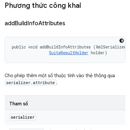
Phương thức công khai
add
Build
Info
Attributes
public void addBuildInfoAttributes (XmlSerializer s
SuiteResultHolder
 holder)
Cho phép thêm một số thuộc tính vào thẻ
thông qua
serializer.attribute
.
Tham số
serializer