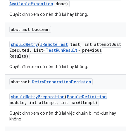
Available
Exception
dnae)
Quyết định xem có nên thử lại hay không.
abstract boolean
should
Retry
(
IRemote
Test
test
,
int attempt
Just
Executed
,
List<
Test
Run
Result
> previous
Results)
Quyết định xem có nên thử lại hay không.
abstract
Retry
Preparation
Decision
should
Retry
Preparation
(
Module
Definition
module
,
int attempt
,
int max
Attempt)
Quyết định xem có nên thử lại việc chuẩn bị mô-đun hay
không.