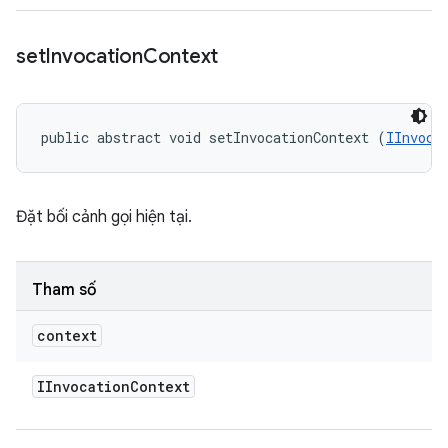
set
Invocation
Context
public abstract void setInvocationContext (
IInvoca
Đặt bối cảnh gọi hiện tại.
Tham số
context
IInvocation
Context