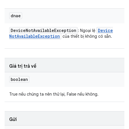
dnae
Device
Not
Available
Exception
Device
: Ngoại lệ
Not
Available
Exception
của thiết bị không có sẵn.
Giá trị trả về
boolean
True nếu chúng ta nên thử lại, False nếu không.
Gửi