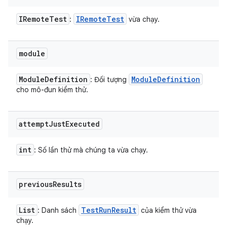
IRemote
Test
IRemote
Test
:
vừa chạy.
module
Module
Definition
Module
Definition
: Đối tượng
cho mô-đun kiểm thử.
attempt
Just
Executed
int
: Số lần thử mà chúng ta vừa chạy.
previous
Results
List
Test
Run
Result
: Danh sách
của kiểm thử vừa
chạy.