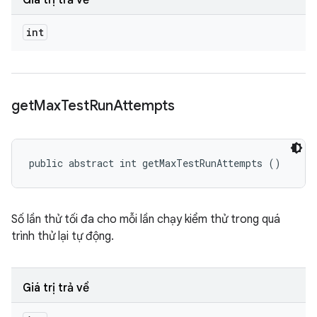
Giá trị trả về
int
get
Max
Test
Run
Attempts
public abstract int getMaxTestRunAttempts ()
Số lần thử tối đa cho mỗi lần chạy kiểm thử trong quá
trình thử lại tự động.
Giá trị trả về