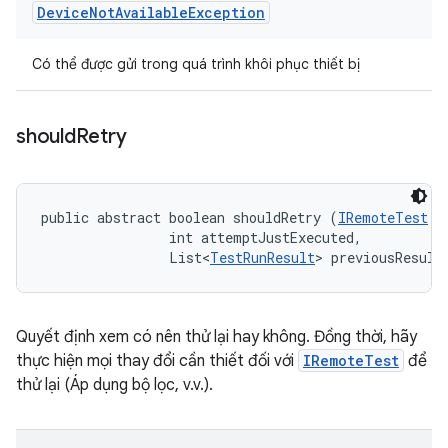
Device
Not
Available
Exception
Có thể được gửi trong quá trình khôi phục thiết bị
should
Retry
public abstract boolean shouldRetry (
IRemoteTest
 t
                int attemptJustExecuted, 

                List<
TestRunResult
> previousResult
Quyết định xem có nên thử lại hay không. Đồng thời, hãy
thực hiện mọi thay đổi cần thiết đối với
IRemoteTest
để
thử lại (Áp dụng bộ lọc, v.v.).