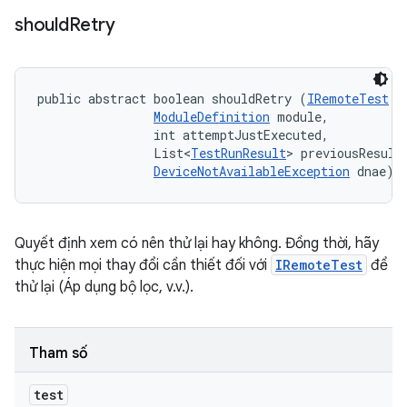
should
Retry
public abstract boolean shouldRetry (
IRemoteTest
 t
ModuleDefinition
 module, 

                int attemptJustExecuted, 

                List<
TestRunResult
> previousResults
DeviceNotAvailableException
 dnae)
Quyết định xem có nên thử lại hay không. Đồng thời, hãy
thực hiện mọi thay đổi cần thiết đối với
IRemoteTest
để
thử lại (Áp dụng bộ lọc, v.v.).
Tham số
test