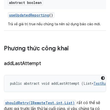
abstract boolean
use
Updated
Reporting
()
Trả về giá trị true nếu chúng ta nên sử dụng báo cáo mới.
Phương thức công khai
add
Last
Attempt
public abstract void addLastAttempt (List<
TestRunR
shouldRetry(IRemoteTest,int,List)
rất có thể sẽ
được gọi trước lần thử lại cuối cùng, vì vậy, chúng ta có