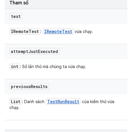
Tham số
test
IRemote
Test
IRemote
Test
:
vừa chạy.
attempt
Just
Executed
int
: Số lần thử mà chúng ta vừa chạy.
previous
Results
List
Test
Run
Result
: Danh sách
của kiểm thử vừa
chạy.