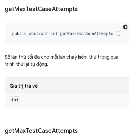
get
Max
Test
Case
Attempts
public abstract int getMaxTestCaseAttempts ()
Số lần thử tối đa cho mỗi lần chạy kiểm thử trong quá
trình thử lại tự động.
Giá trị trả về
int
get
Max
Test
Case
Attempts