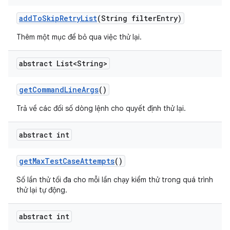
add
To
Skip
Retry
List
(String filter
Entry)
Thêm một mục để bỏ qua việc thử lại.
abstract List<String>
get
Command
Line
Args
()
Trả về các đối số dòng lệnh cho quyết định thử lại.
abstract int
get
Max
Test
Case
Attempts
()
Số lần thử tối đa cho mỗi lần chạy kiểm thử trong quá trình
thử lại tự động.
abstract int