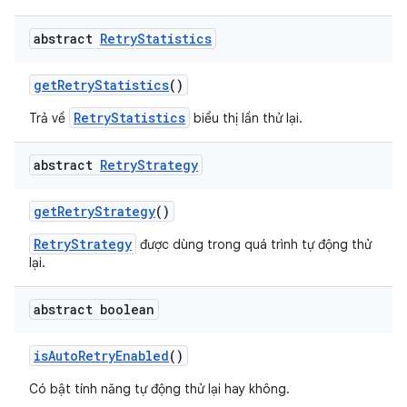
abstract
Retry
Statistics
get
Retry
Statistics
()
RetryStatistics
Trả về
biểu thị lần thử lại.
abstract
Retry
Strategy
get
Retry
Strategy
()
RetryStrategy
được dùng trong quá trình tự động thử
lại.
abstract boolean
is
Auto
Retry
Enabled
()
Có bật tính năng tự động thử lại hay không.