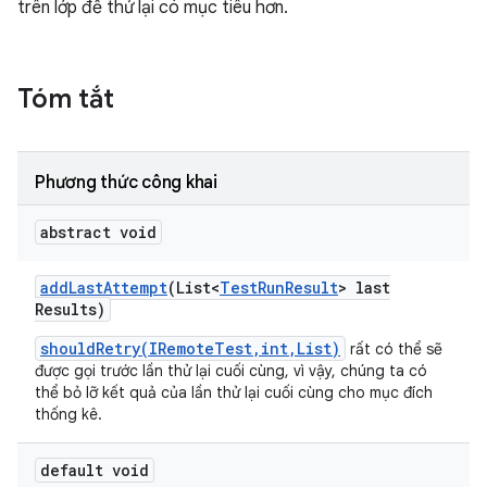
trên lớp để thử lại có mục tiêu hơn.
Tóm tắt
Phương thức công khai
abstract void
add
Last
Attempt
(List<
Test
Run
Result
> last
Results)
shouldRetry(IRemoteTest,int,List)
rất có thể sẽ
được gọi trước lần thử lại cuối cùng, vì vậy, chúng ta có
thể bỏ lỡ kết quả của lần thử lại cuối cùng cho mục đích
thống kê.
default void