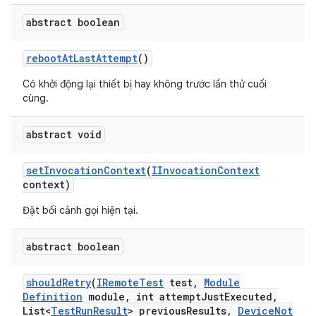
abstract boolean
reboot
At
Last
Attempt
()
Có khởi động lại thiết bị hay không trước lần thử cuối
cùng.
abstract void
set
Invocation
Context
(
IInvocation
Context
context)
Đặt bối cảnh gọi hiện tại.
abstract boolean
should
Retry
(
IRemote
Test
test
,
Module
Definition
module
,
int attempt
Just
Executed
,
List<
Test
Run
Result
> previous
Results
,
Device
Not