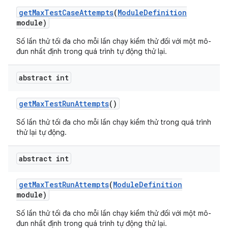
get
Max
Test
Case
Attempts
(
Module
Definition
module)
Số lần thử tối đa cho mỗi lần chạy kiểm thử đối với một mô-
đun nhất định trong quá trình tự động thử lại.
abstract int
get
Max
Test
Run
Attempts
()
Số lần thử tối đa cho mỗi lần chạy kiểm thử trong quá trình
thử lại tự động.
abstract int
get
Max
Test
Run
Attempts
(
Module
Definition
module)
Số lần thử tối đa cho mỗi lần chạy kiểm thử đối với một mô-
đun nhất định trong quá trình tự động thử lại.