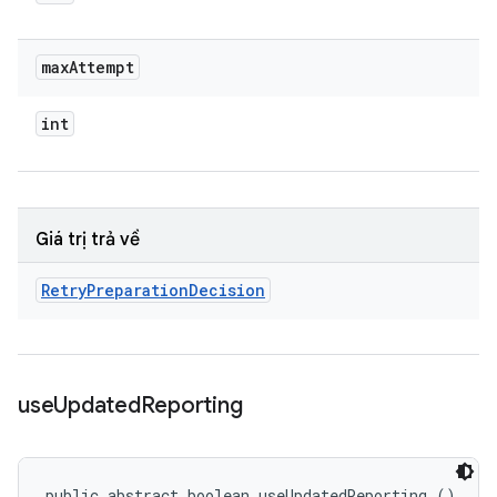
max
Attempt
int
Giá trị trả về
Retry
Preparation
Decision
use
Updated
Reporting
public abstract boolean useUpdatedReporting ()