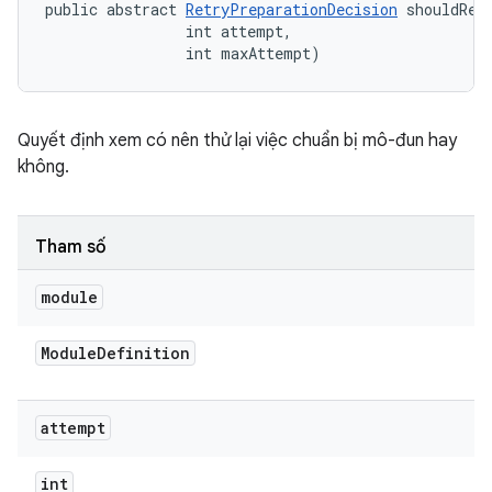
public abstract 
RetryPreparationDecision
 shouldRet
                int attempt, 

                int maxAttempt)
Quyết định xem có nên thử lại việc chuẩn bị mô-đun hay
không.
Tham số
module
Module
Definition
attempt
int