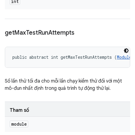
int
get
Max
Test
Run
Attempts
public abstract int getMaxTestRunAttempts (
ModuleD
Số lần thử tối đa cho mỗi lần chạy kiểm thử đối với một
mô-đun nhất định trong quá trình tự động thử lại.
Tham số
module