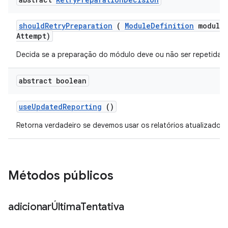
should
Retry
Preparation
(
Module
Definition
module
Attempt)
Decida se a preparação do módulo deve ou não ser repetida.
abstract boolean
use
Updated
Reporting
()
Retorna verdadeiro se devemos usar os relatórios atualizados.
Métodos públicos
adicionarÚltima
Tentativa