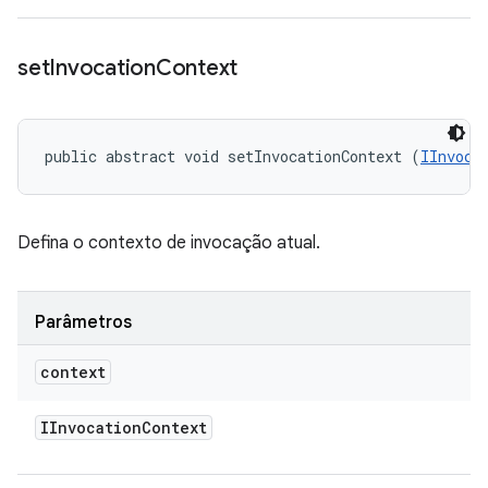
set
Invocation
Context
public abstract void setInvocationContext (
IInvoca
Defina o contexto de invocação atual.
Parâmetros
context
IInvocation
Context