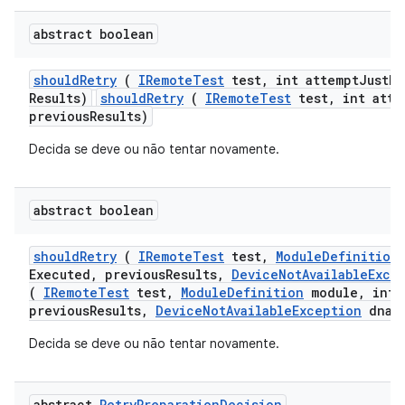
abstract boolean
should
Retry
(
IRemote
Test
test
,
int attempt
Just
Ex
Results)
shouldRetry
(
IRemoteTest
test, int atte
previousResults)
Decida se deve ou não tentar novamente.
abstract boolean
should
Retry
(
IRemote
Test
test
,
Module
Definition
Executed
,
previous
Results
,
Device
Not
Available
Exce
(
IRemoteTest
test,
ModuleDefinition
module, int 
previousResults,
DeviceNotAvailableException
dnae
Decida se deve ou não tentar novamente.
abstract
Retry
Preparation
Decision