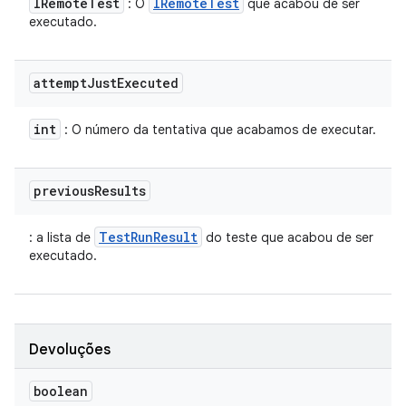
IRemote
Test
IRemote
Test
: O
que acabou de ser
executado.
attempt
Just
Executed
int
: O número da tentativa que acabamos de executar.
previous
Results
TestRunResult
: a lista de
do teste que acabou de ser
executado.
Devoluções
boolean