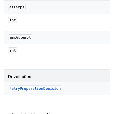
attempt
int
max
Attempt
int
Devoluções
Retry
Preparation
Decision