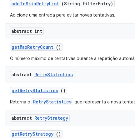
add
To
Skip
Retry
List
(String filter
Entry)
Adicione uma entrada para evitar novas tentativas.
abstract int
get
Max
Retry
Count
()
O número máximo de tentativas durante a repetição automátic
abstract
Retry
Statistics
get
Retry
Statistics
()
RetryStatistics
Retorna o
que representa a nova tentativ
abstract
Retry
Strategy
get
Retry
Strategy
()