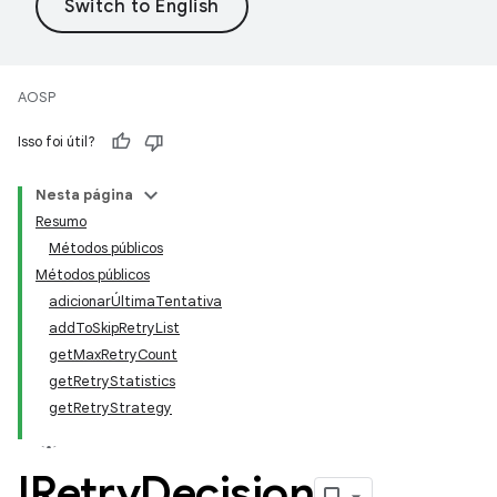
AOSP
Isso foi útil?
Nesta página
Resumo
Métodos públicos
Métodos públicos
adicionarÚltimaTentativa
addToSkipRetryList
getMaxRetryCount
getRetryStatistics
getRetryStrategy
IRetry
Decision