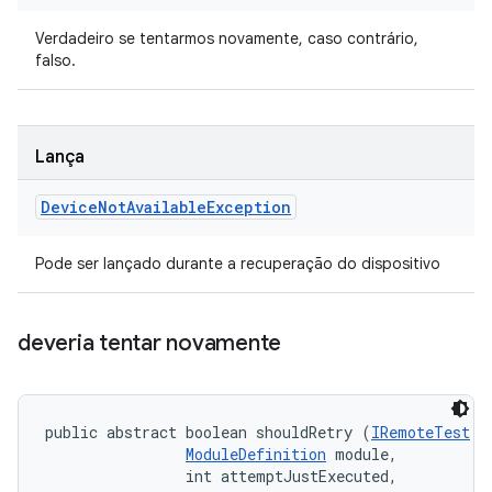
Verdadeiro se tentarmos novamente, caso contrário,
falso.
Lança
Device
Not
Available
Exception
Pode ser lançado durante a recuperação do dispositivo
deveria tentar novamente
public abstract boolean shouldRetry (
IRemoteTest
 t
ModuleDefinition
 module, 

                int attemptJustExecuted, 
