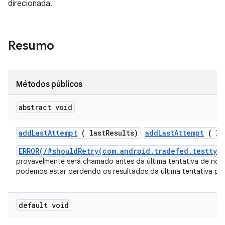
direcionada.
Resumo
Métodos públicos
abstract void
add
Last
Attempt
( last
Results)
addLastAttempt
( la
ERROR(/#shouldRetry(com.android.tradefed.testtyp
provavelmente será chamado antes da última tentativa de nova
podemos estar perdendo os resultados da última tentativa para
default void