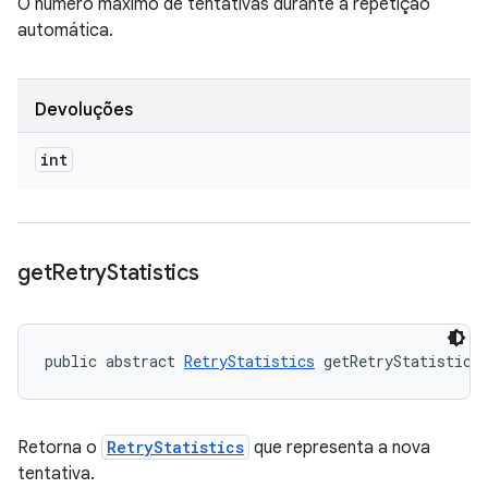
O número máximo de tentativas durante a repetição
automática.
Devoluções
int
get
Retry
Statistics
public abstract 
RetryStatistics
 getRetryStatistics
Retorna o
RetryStatistics
que representa a nova
tentativa.