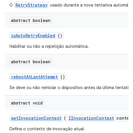
RetryStrategy
O
usado durante a nova tentativa automátic
abstract boolean
is
Auto
Retry
Enabled
()
Habilitar ou não a repetição automática.
abstract boolean
reboot
At
Last
Attempt
()
Se deve ou não reiniciar o dispositivo antes da última tentativa
abstract void
set
Invocation
Context
(
IInvocation
Context
contex
Defina o contexto de invocação atual.