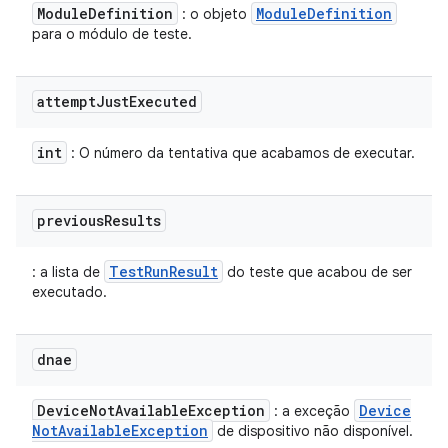
Module
Definition
Module
Definition
: o objeto
para o módulo de teste.
attempt
Just
Executed
int
: O número da tentativa que acabamos de executar.
previous
Results
TestRunResult
: a lista de
do teste que acabou de ser
executado.
dnae
Device
Not
Available
Exception
Device
: a exceção
Not
Available
Exception
de dispositivo não disponível.