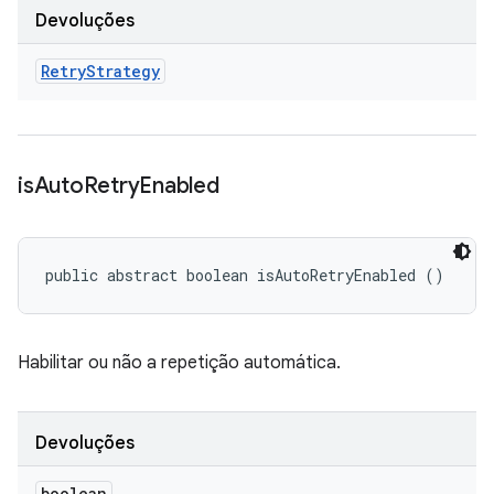
Devoluções
Retry
Strategy
is
Auto
Retry
Enabled
public abstract boolean isAutoRetryEnabled ()
Habilitar ou não a repetição automática.
Devoluções
boolean