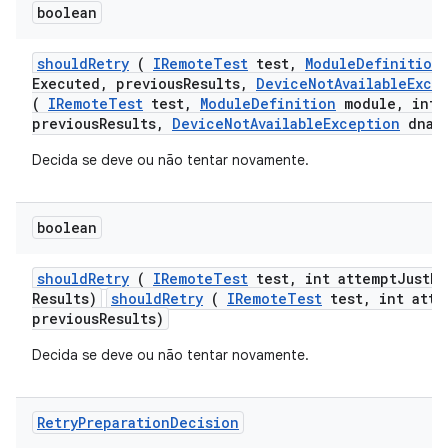
boolean
should
Retry
(
IRemote
Test
test
,
Module
Definition
Executed
,
previous
Results
,
Device
Not
Available
Exce
(
IRemoteTest
test,
ModuleDefinition
module, int 
previousResults,
DeviceNotAvailableException
dnae
Decida se deve ou não tentar novamente.
boolean
should
Retry
(
IRemote
Test
test
,
int attempt
Just
Ex
Results)
shouldRetry
(
IRemoteTest
test, int atte
previousResults)
Decida se deve ou não tentar novamente.
Retry
Preparation
Decision