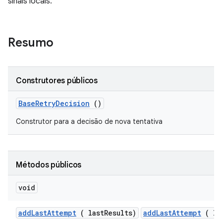
sinais locais.
Resumo
Construtores públicos
Base
Retry
Decision
()
Construtor para a decisão de nova tentativa
Métodos públicos
void
add
Last
Attempt
( last
Results)
addLastAttempt
( la