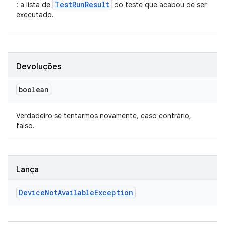
TestRunResult
: a lista de
do teste que acabou de ser
executado.
Devoluções
boolean
Verdadeiro se tentarmos novamente, caso contrário,
falso.
Lança
Device
Not
Available
Exception