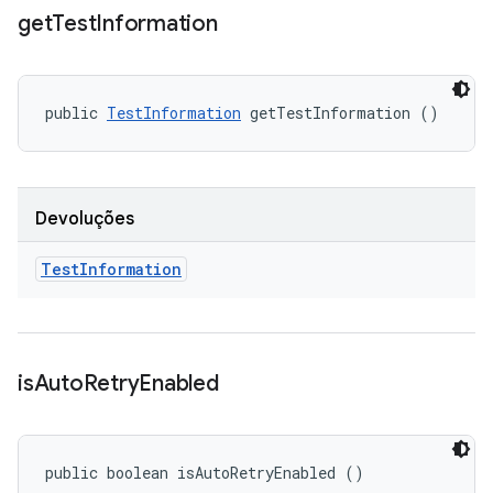
get
Test
Information
public 
TestInformation
 getTestInformation ()
Devoluções
Test
Information
is
Auto
Retry
Enabled
public boolean isAutoRetryEnabled ()