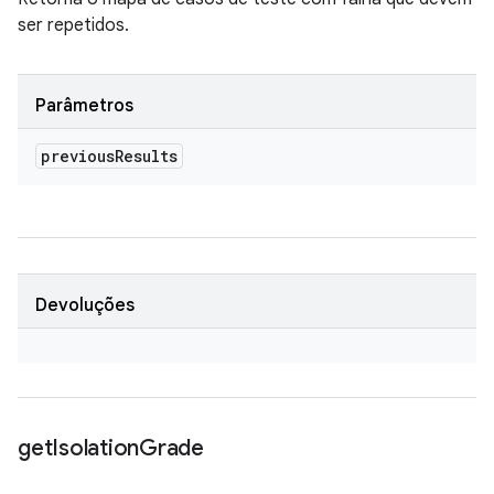
ser repetidos.
Parâmetros
previous
Results
Devoluções
get
Isolation
Grade