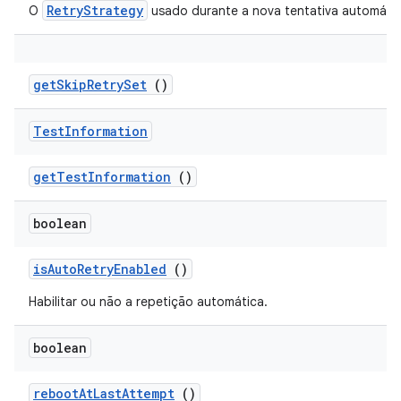
RetryStrategy
O
usado durante a nova tentativa automátic
get
Skip
Retry
Set
()
Test
Information
get
Test
Information
()
boolean
is
Auto
Retry
Enabled
()
Habilitar ou não a repetição automática.
boolean
reboot
At
Last
Attempt
()