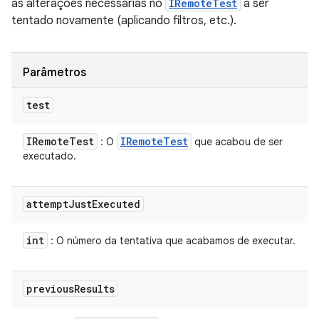
as alterações necessárias no
IRemoteTest
a ser
tentado novamente (aplicando filtros, etc.).
Parâmetros
test
IRemote
Test
IRemote
Test
: O
que acabou de ser
executado.
attempt
Just
Executed
int
: O número da tentativa que acabamos de executar.
previous
Results