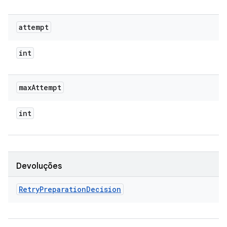
attempt
int
max
Attempt
int
Devoluções
Retry
Preparation
Decision