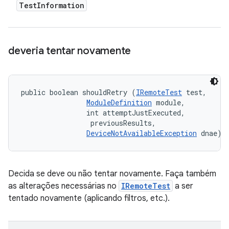
Test
Information
deveria tentar novamente
public boolean shouldRetry (
IRemoteTest
 test, 

ModuleDefinition
 module, 

                int attemptJustExecuted, 

 previousResults, 

DeviceNotAvailableException
 dnae)
Decida se deve ou não tentar novamente. Faça também
as alterações necessárias no
IRemoteTest
a ser
tentado novamente (aplicando filtros, etc.).