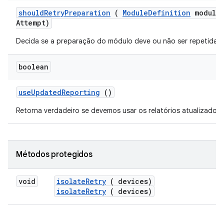
should
Retry
Preparation
(
Module
Definition
module
Attempt)
Decida se a preparação do módulo deve ou não ser repetida.
boolean
use
Updated
Reporting
()
Retorna verdadeiro se devemos usar os relatórios atualizados.
Métodos protegidos
void
isolate
Retry
( devices)
isolateRetry
( devices)