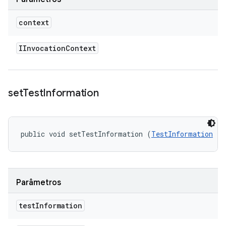
context
IInvocation
Context
set
Test
Information
public void setTestInformation (
TestInformation
 te
Parâmetros
test
Information