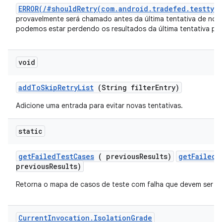
ERROR(/#shouldRetry(com.android.tradefed.testtyp
provavelmente será chamado antes da última tentativa de nova
podemos estar perdendo os resultados da última tentativa para
void
add
To
Skip
Retry
List
(String filter
Entry)
Adicione uma entrada para evitar novas tentativas.
static
get
Failed
Test
Cases
( previous
Results)
getFailedT
previousResults)
Retorna o mapa de casos de teste com falha que devem ser re
Current
Invocation
.
Isolation
Grade