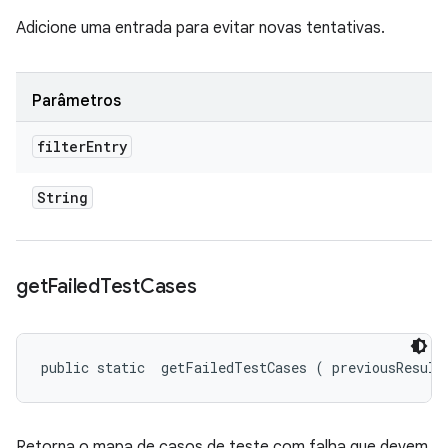
Adicione uma entrada para evitar novas tentativas.
Parâmetros
filter
Entry
String
get
Failed
Test
Cases
public static 
 getFailedTestCases (
 previousResult
Retorna o mapa de casos de teste com falha que devem