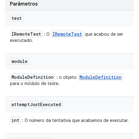
Parâmetros
test
IRemote
Test
IRemote
Test
: O
que acabou de ser
executado.
module
Module
Definition
Module
Definition
: o objeto
para o módulo de teste.
attempt
Just
Executed
int
: O número da tentativa que acabamos de executar.