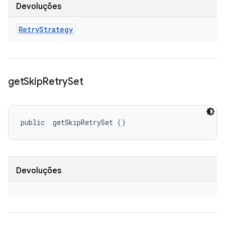
Devoluções
Retry
Strategy
get
Skip
Retry
Set
public 
 getSkipRetrySet ()
Devoluções