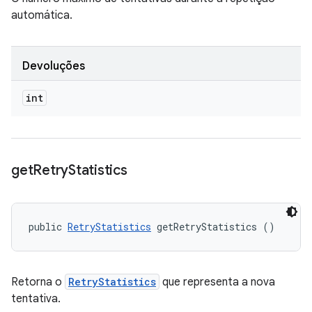
automática.
Devoluções
int
get
Retry
Statistics
public 
RetryStatistics
 getRetryStatistics ()
Retorna o
RetryStatistics
que representa a nova
tentativa.