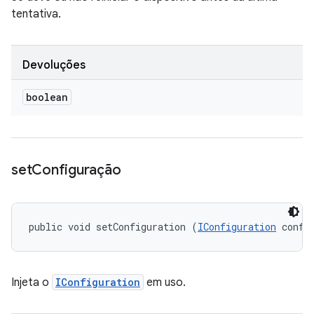
tentativa.
Devoluções
boolean
set
Configuração
public void setConfiguration (
IConfiguration
 confi
Injeta o
IConfiguration
em uso.