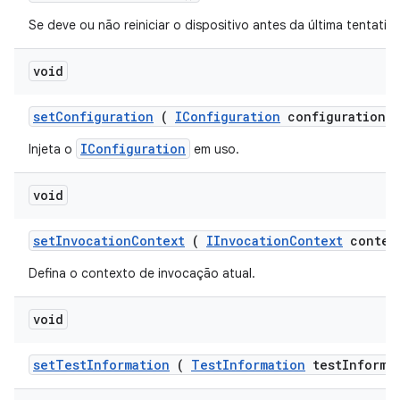
Se deve ou não reiniciar o dispositivo antes da última tentativa
void
set
Configuration
(
IConfiguration
configuration)
IConfiguration
Injeta o
em uso.
void
set
Invocation
Context
(
IInvocation
Context
contex
Defina o contexto de invocação atual.
void
set
Test
Information
(
Test
Information
test
Informa