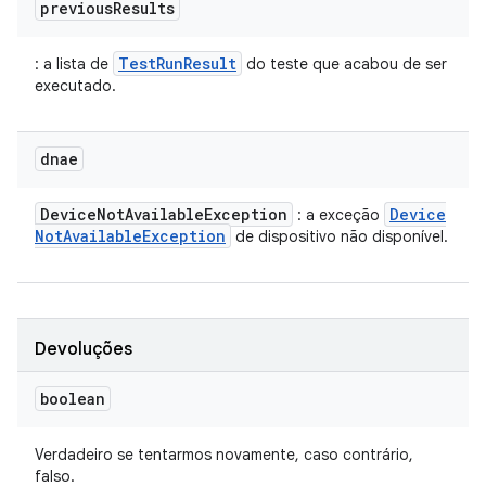
previous
Results
TestRunResult
: a lista de
do teste que acabou de ser
executado.
dnae
Device
Not
Available
Exception
Device
: a exceção
Not
Available
Exception
de dispositivo não disponível.
Devoluções
boolean
Verdadeiro se tentarmos novamente, caso contrário,
falso.