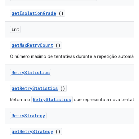
get
Isolation
Grade
()
int
get
Max
Retry
Count
()
O número máximo de tentativas durante a repetição automátic
Retry
Statistics
get
Retry
Statistics
()
RetryStatistics
Retorna o
que representa a nova tentativ
Retry
Strategy
get
Retry
Strategy
()