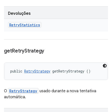
Devoluções
Retry
Statistics
get
Retry
Strategy
public 
RetryStrategy
 getRetryStrategy ()
O
RetryStrategy
usado durante a nova tentativa
automática.