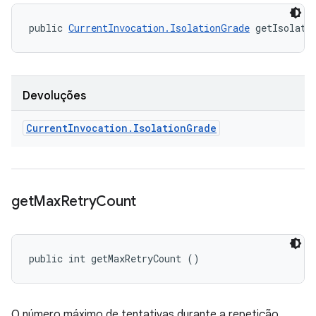
public 
CurrentInvocation.IsolationGrade
 getIsolati
Devoluções
Current
Invocation
.
Isolation
Grade
get
Max
Retry
Count
public int getMaxRetryCount ()
O número máximo de tentativas durante a repetição