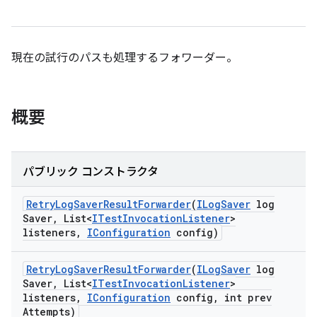
現在の試行のパスも処理するフォワーダー。
概要
パブリック コンストラクタ
Retry
Log
Saver
Result
Forwarder
(
ILog
Saver
log
Saver
,
List<
ITest
Invocation
Listener
>
listeners
,
IConfiguration
config)
Retry
Log
Saver
Result
Forwarder
(
ILog
Saver
log
Saver
,
List<
ITest
Invocation
Listener
>
listeners
,
IConfiguration
config
,
int prev
Attempts)