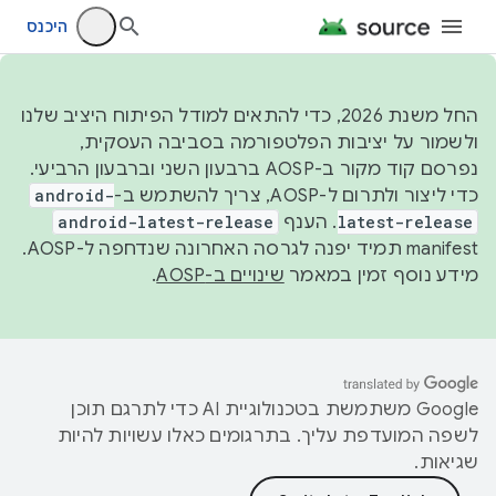
היכנס
החל משנת 2026, כדי להתאים למודל הפיתוח היציב שלנו
ולשמור על יציבות הפלטפורמה בסביבה העסקית,
נפרסם קוד מקור ב-AOSP ברבעון השני וברבעון הרביעי.
כדי ליצור ולתרום ל-AOSP, צריך להשתמש ב-
android-
latest-release
. הענף
android-latest-release
manifest תמיד יפנה לגרסה האחרונה שנדחפה ל-AOSP.
מידע נוסף זמין במאמר
שינויים ב-AOSP
.
‫Google משתמשת בטכנולוגיית AI כדי לתרגם תוכן
לשפה המועדפת עליך. בתרגומים כאלו עשויות להיות
שגיאות.