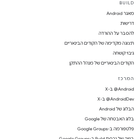
BUILD
מאגר Android
דרישות
להסבר על ההורדה
תצוגה מקדימה של הקודים הבינאריים
גיבוי קושחה
הקודים הבינאריים של מנהל ההתקן
המרכז
‫‎@Android ב-X
‫‎@AndroidDev ב-X
הבלוג של Android
בלוג האבטחה של Google
פלטפורמה ב-Google Groups
בנייה של גרסת Build ב-Google Groups