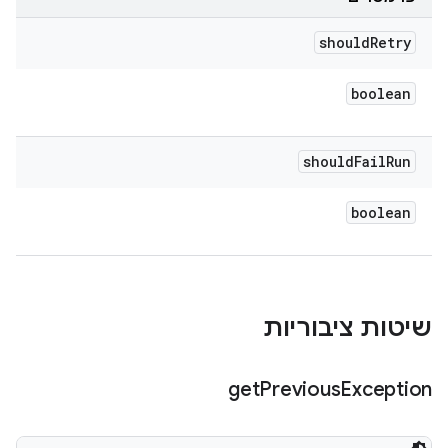
should
Retry
boolean
should
Fail
Run
boolean
שיטות ציבוריות
get
Previous
Exception