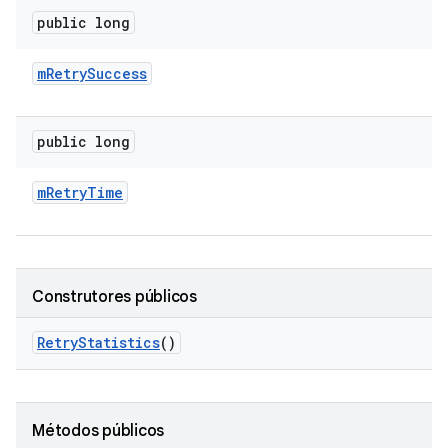
public long
m
Retry
Success
public long
m
Retry
Time
Construtores públicos
Retry
Statistics
()
Métodos públicos