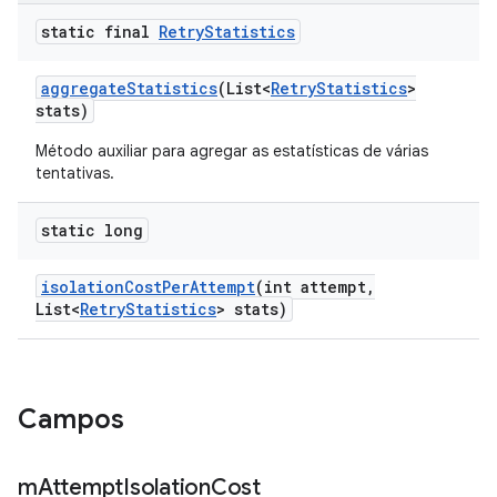
static final
Retry
Statistics
aggregate
Statistics
(List<
Retry
Statistics
>
stats)
Método auxiliar para agregar as estatísticas de várias
tentativas.
static long
isolation
Cost
Per
Attempt
(int attempt
,
List<
Retry
Statistics
> stats)
Campos
m
Attempt
Isolation
Cost