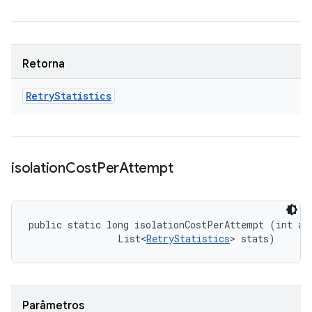
Retorna
Retry
Statistics
isolation
Cost
Per
Attempt
public static long isolationCostPerAttempt (int att
                List<
RetryStatistics
> stats)
Parâmetros