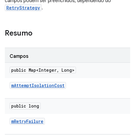
campos podem ser preenchidos, dependendo do
RetryStrategy
.
Resumo
Campos
public Map<Integer
,
Long>
m
Attempt
Isolation
Cost
public long
m
Retry
Failure