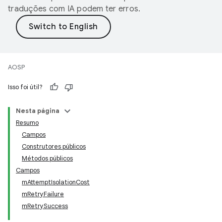
traduções com IA podem ter erros.
AOSP
Isso foi útil?
Nesta página
Resumo
Campos
Construtores públicos
Métodos públicos
Campos
mAttemptIsolationCost
mRetryFailure
mRetrySuccess