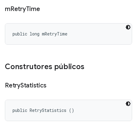
m
Retry
Time
public long mRetryTime
Construtores públicos
Retry
Statistics
public RetryStatistics ()