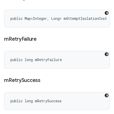
public Map<Integer, Long> mAttemptIsolationCost
m
Retry
Failure
public long mRetryFailure
m
Retry
Success
public long mRetrySuccess